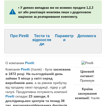
• У деяких випадках ми не можемо продати 1,2,3
шт або реалізація можлива лише з додатковою
націнкою за розпарювання комплекту.
Про Pirelli
Тести та
Параметр
Допомога
відеоогля
и
ди
О компании
Pirelli
:
Компанія
Pirelli
(Італія) - була
заснована
Ціновий
в 1872 році
.
На сьогоднішній день
сегмент:
займає 5 місце у світі серед
Премиум
виробників шин
, а за рівнем прибутку
від продажу своєї продукції, лідер у цій
Країна
галузі. Продуктивна потужність компанії
заснування
Pirelli
складає
23 заводи, 6
компанії:
Італія
дослідницьких центрів та понад 38
тис. висококваліфікованих фахівців
.