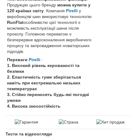
Продукцію цього бренду
можна купити у
120 країнах світу
. Компанія
Pirelli
у
виробництві шин використовує технологію
RunFlat
особливістю цієї технології є
можливість експлуатації шини після
проколу. Головною перевагою є
безперервне вдосконалення виробничого
процесу та запровадження новаторських
підходів.
Переваги
Pirelli
:
1. Високий рівень керованості та
безпеки
2. Еластичність гуми зберігається
навіть при екстремально низьких
температурах
3. Стійко переносять будь-які погодні
умови
4. Висока зносостійкість
Тести та відеоогляди