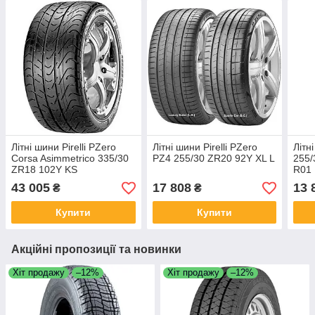
Літні шини Pirelli PZero
Літні шини Pirelli PZero
Літн
Corsa Asimmetrico 335/30
PZ4 255/30 ZR20 92Y XL L
255/
ZR18 102Y KS
R01
43 005
17 808
13 
₴
₴
Купити
Купити
Акційні пропозиції та новинки
Хіт продажу
–12%
Хіт продажу
–12%