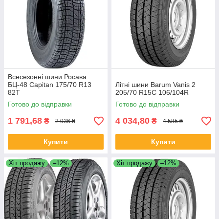
Всесезонні шини Росава
БЦ-48 Capitan 175/70 R13
Літні шини Barum Vanis 2
82T
205/70 R15C 106/104R
Готово до відправки
Готово до відправки
1 791,68
4 034,80
₴
₴
2 036 ₴
4 585 ₴
Купити
Купити
Хіт продажу
–12%
Хіт продажу
–12%