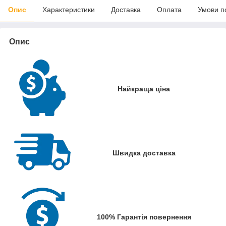
Опис
Характеристики
Доставка
Оплата
Умови п
Опис
Найкраща ціна
Швидка доставка
100% Гарантія повернення