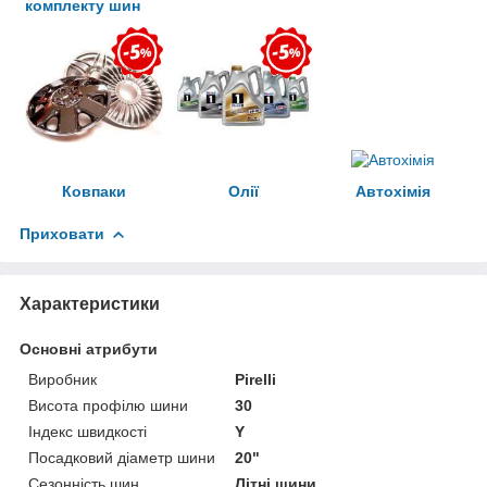
комплекту шин
Ковпаки
Олії
Автохімія
Приховати
Характеристики
Основні атрибути
Виробник
Pirelli
Висота профілю шини
30
Індекс швидкості
Y
Посадковий діаметр шини
20"
Сезонність шин
Літні шини