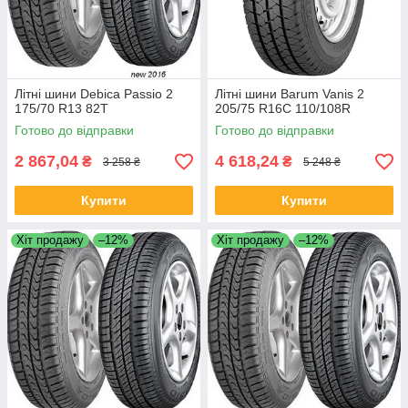
Літні шини Debica Passio 2
Літні шини Barum Vanis 2
175/70 R13 82T
205/75 R16C 110/108R
Готово до відправки
Готово до відправки
2 867,04
4 618,24
₴
₴
3 258 ₴
5 248 ₴
Купити
Купити
Хіт продажу
–12%
Хіт продажу
–12%