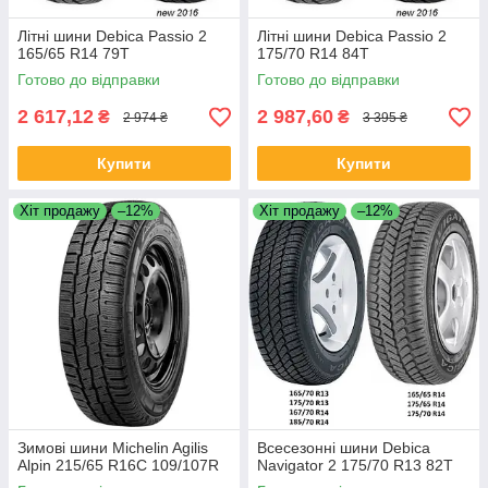
Літні шини Debica Passio 2
Літні шини Debica Passio 2
165/65 R14 79T
175/70 R14 84T
Готово до відправки
Готово до відправки
2 617,12
2 987,60
₴
₴
2 974 ₴
3 395 ₴
Купити
Купити
Хіт продажу
–12%
Хіт продажу
–12%
Зимові шини Michelin Agilis
Всесезонні шини Debica
Alpin 215/65 R16C 109/107R
Navigator 2 175/70 R13 82T