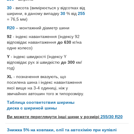
30
- висота (вимірюється у відсотках від
ширини, в даному випадку
30
% від
255
= 76,5 мм)
R20
– монтажний діаметр шини
92
- індекс навантаження (індексу 92
відповідає навантаження
до 630
кг/на
одне колесо)
Y
- індекс швидкості (індексу Y
відповідає рух зі швидкістю
до 300
км/
год)
XL
- позначення вказують, що
посилена шина і індекс навантаження
якої вище на 3-4 одиниці, ніж у
звичайних автошин того ж типорозміру.
Таблица соответствия ширины
диска с шириной шины
Ви можете переглянути інші шини у розмірі
255/30 R20
Знижка 5% на ковпаки, олії та автохімію при купівлі