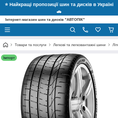
⭐️ Найкращі пропозиції шин та дисків в Україні
🚗
Інтернет-магазин шин та дисків "АВТОПІК"
Товари та послуги
Легкові та легковантажні шини
Літ
Імпорт