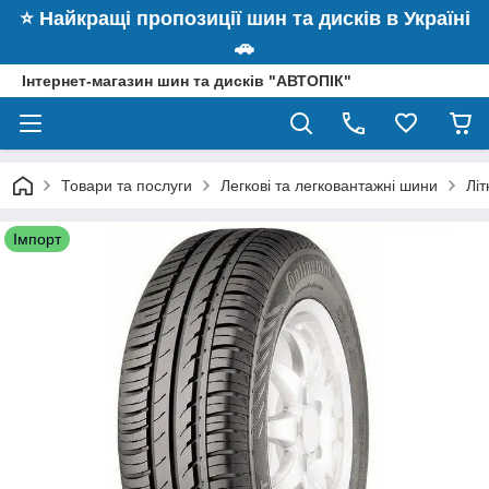
⭐️ Найкращі пропозиції шин та дисків в Україні
🚗
Інтернет-магазин шин та дисків "АВТОПІК"
Товари та послуги
Легкові та легковантажні шини
Літ
Імпорт