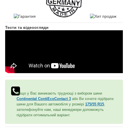
Тести та відеоогляди
Якщо у Вас виникають труднощі з вибором шини
Continental ContiEcoContact 3
або Ви хочете підібрати
шини для Вашого автомобіля у розмірі
175/55 R15
,
зателефонуйте нам, наші менеджери допоможуть
підібрати оптимальний варіант.