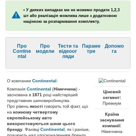
• У деяких випадках ми не можемо продати 1,2,3
шт або реалізація можлива лише з додатковою
націнкою за розпарювання комплекту.
Про
Про
Тести та
Параме
Допомо
Contine
модели
відеоог
три
га
ntal
ляди
О компании
Continental
:
Компанія
Continental
(
Німеччина
) -
Ціновий
заснована в
1871
році найстаріший
сегмент:
представник шиновиробництва.
Премиум
Про рівень
якості
говорить той факт, що
на
кожному четвертому
Країна
європейському авто
заснування
використовуються шини цього
компанії:
бренду
. Фахівці
Continental
, як і раніше,
Німеччина
працюють над удосконаленням бренду.