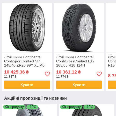
Літні шини Continental
Літні шини Continental
Літн
ContiSportContact 5P
ContiCrossContact LX2
Cont
245/40 ZR20 99Y XL M0
265/65 R18 114H
R15
10 425,36
10 361,12
₴
₴
8 7
11 847 ₴
11 774 ₴
Купити
Купити
Акційні пропозиції та новинки
Хіт продажу
–12%
Хіт продажу
–12%