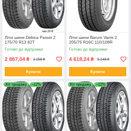
Літні шини Debica Passio 2
Літні шини Barum Vanis 2
175/70 R13 82T
205/75 R16C 110/108R
Готово до відправки
Готово до відправки
2 867,04
4 618,24
₴
₴
3 258 ₴
5 248 ₴
Купити
Купити
Хіт продажу
–12%
Хіт продажу
–12%