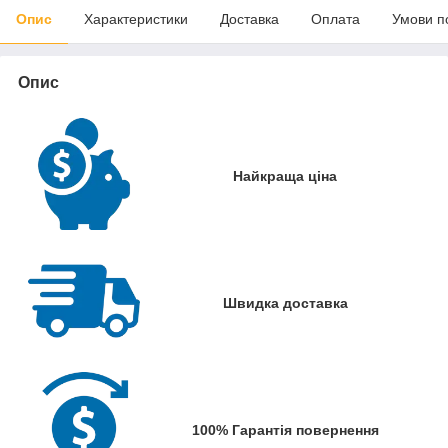
Опис
Характеристики
Доставка
Оплата
Умови п
Опис
Найкраща ціна
Швидка доставка
100% Гарантія повернення