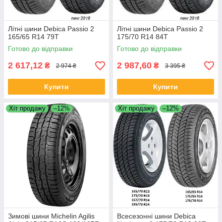
Літні шини Debica Passio 2
Літні шини Debica Passio 2
165/65 R14 79T
175/70 R14 84T
Готово до відправки
Готово до відправки
2 617,12
2 987,60
₴
₴
2 974 ₴
3 395 ₴
Купити
Купити
Хіт продажу
–12%
Хіт продажу
–12%
Зимові шини Michelin Agilis
Всесезонні шини Debica