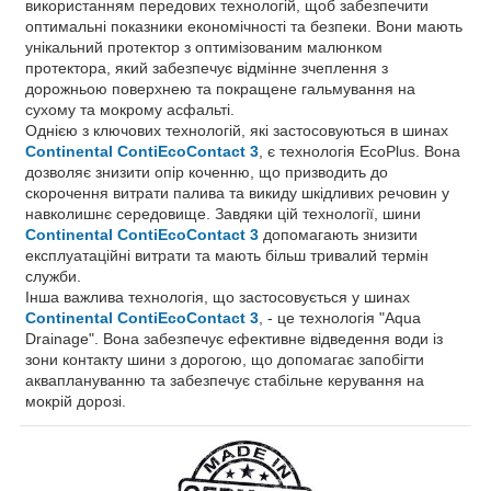
використанням передових технологій, щоб забезпечити
оптимальні показники економічності та безпеки. Вони мають
унікальний протектор з оптимізованим малюнком
протектора, який забезпечує відмінне зчеплення з
дорожньою поверхнею та покращене гальмування на
сухому та мокрому асфальті.
Однією з ключових технологій, які застосовуються в шинах
Continental ContiEcoContact 3
, є технологія EcoPlus. Вона
дозволяє знизити опір коченню, що призводить до
скорочення витрати палива та викиду шкідливих речовин у
навколишнє середовище. Завдяки цій технології, шини
Continental ContiEcoContact 3
допомагають знизити
експлуатаційні витрати та мають більш тривалий термін
служби.
Інша важлива технологія, що застосовується у шинах
Continental ContiEcoContact 3
, - це технологія "Aqua
Drainage". Вона забезпечує ефективне відведення води із
зони контакту шини з дорогою, що допомагає запобігти
акваплануванню та забезпечує стабільне керування на
мокрій дорозі.