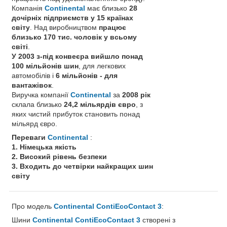
Компанія
Continental
має близько
28
дочірніх підприємств у 15 країнах
світу
. Над виробництвом
працює
близько 170 тис. чоловік у всьому
світі
.
У 2003 з-під конвеєра вийшло понад
100 мільйонів шин
, для легкових
автомобілів і
6 мільйонів - для
вантажівок
.
Виручка компанії
Continental
за
2008 рік
склала близько
24,2 мільярдів євро
, з
яких чистий прибуток становить понад
мільярд євро.
Переваги
Continental
:
1. Німецька якість
2. Високий рівень безпеки
3. Входить до четвірки найкращих шин
світу
Про модель
Continental ContiEcoContact 3
:
Шини
Continental ContiEcoContact 3
створені з