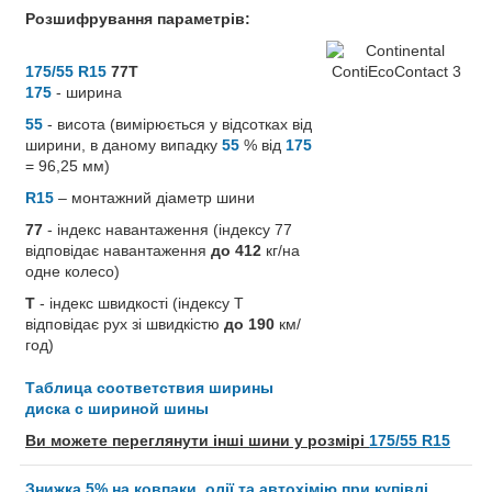
Розшифрування параметрів:
175/55 R15
77T
175
- ширина
55
- висота (вимірюється у відсотках від
ширини, в даному випадку
55
% від
175
= 96,25 мм)
R15
– монтажний діаметр шини
77
- індекс навантаження (індексу 77
відповідає навантаження
до 412
кг/на
одне колесо)
T
- індекс швидкості (індексу T
відповідає рух зі швидкістю
до 190
км/
год)
Таблица соответствия ширины
диска с шириной шины
Ви можете переглянути інші шини у розмірі
175/55 R15
Знижка 5% на ковпаки, олії та автохімію при купівлі