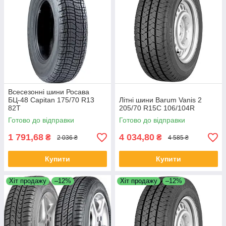
Всесезонні шини Росава
БЦ-48 Capitan 175/70 R13
Літні шини Barum Vanis 2
82T
205/70 R15C 106/104R
Готово до відправки
Готово до відправки
1 791,68
4 034,80
₴
₴
2 036 ₴
4 585 ₴
Купити
Купити
Хіт продажу
–12%
Хіт продажу
–12%