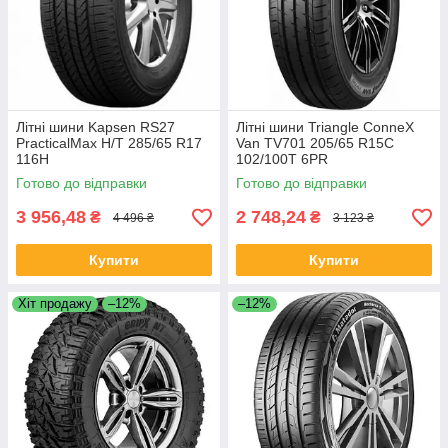
Літні шини Kapsen RS27
Літні шини Triangle ConneX
PracticalMax H/T 285/65 R17
Van TV701 205/65 R15C
116H
102/100T 6PR
Готово до відправки
Готово до відправки
3 956,48
2 748,24
₴
₴
4 496 ₴
3 123 ₴
Купити
Купити
Хіт продажу
–12%
–12%