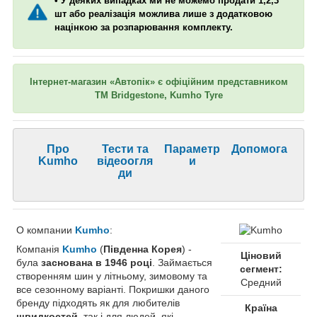
• У деяких випадках ми не можемо продати 1,2,3
шт або реалізація можлива лише з додатковою
націнкою за розпарювання комплекту.
Інтернет-магазин «Автопік» є офіційним представником
ТМ Bridgestone, Kumho Tyre
Про
Тести та
Параметр
Допомога
Kumho
відеоогля
и
ди
О компании
Kumho
:
Компанія
Kumho
(
Південна Корея
) -
Ціновий
була
заснована в 1946 році
. Займається
сегмент:
створенням шин у літньому, зимовому та
Средний
все сезонному варіанті. Покришки даного
бренду підходять як для любителів
Країна
швидкостей
, так і для людей, які