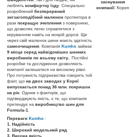
заснування
люблять
комфортну їзду
. Спеціально
компанії:
Корея
розроблений
безперервний
зигзагоподібний малюнок
протектора в
рази
покращує зчеплення
з поверхнею,
що дозволяє легко справлятися з
керуванням навіть на мокрій дорозі. Ще
через свій малюнок шини мають здатність
самоочищення
. Компанія
Kumho
займає
9 місце серед найвідоміших шинних
виробників по всьому світу.
. Постійні
розробки та дослідження дозволяють
компанії залишатися на високому рівні.
Про потужність підприємства говорить той
факт, що
на двох заводах у Кореї
випускається понад 36 млн. покришок
на рік
. Одним з факторів, що
підтверджують якість, є те, що компанія
претендує на
виробництво шин для
Formula-1
.
Переваги
Kumho
:
1. Надійність
2. Широкий модельний ряд
3. Висока якість