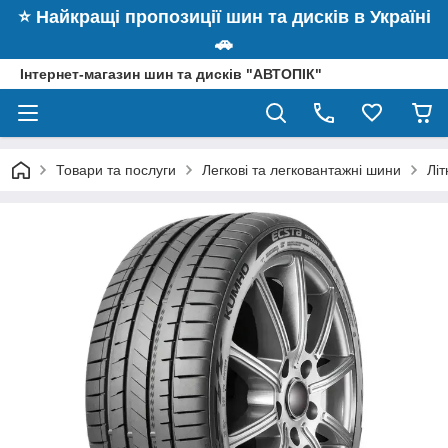
⭐️ Найкращі пропозиції шин та дисків в Україні
🚗
Інтернет-магазин шин та дисків "АВТОПІК"
Товари та послуги
Легкові та легковантажні шини
Лі