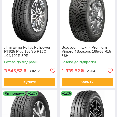
Літні шини Petlas Fullpower
Всесезонні шини Premiorri
PT825 Plus 185/75 R16C
Vimero 4Seasons 185/65 R15
104/102R 8PR
88H
Готово до відправки
Готово до відправки
3 545,52
1 939,52
₴
₴
4 029 ₴
2 204 ₴
Купити
Купити
Хіт продажу
–12%
–12%