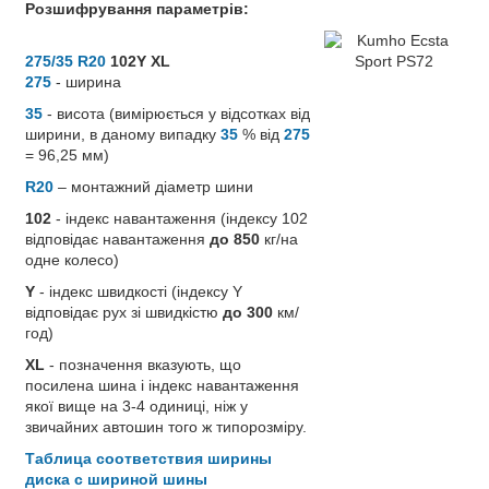
Розшифрування параметрів:
275/35 R20
102Y XL
275
- ширина
35
- висота (вимірюється у відсотках від
ширини, в даному випадку
35
% від
275
= 96,25 мм)
R20
– монтажний діаметр шини
102
- індекс навантаження (індексу 102
відповідає навантаження
до 850
кг/на
одне колесо)
Y
- індекс швидкості (індексу Y
відповідає рух зі швидкістю
до 300
км/
год)
XL
- позначення вказують, що
посилена шина і індекс навантаження
якої вище на 3-4 одиниці, ніж у
звичайних автошин того ж типорозміру.
Таблица соответствия ширины
диска с шириной шины