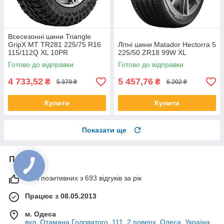
Всесезонні шини Triangle
GripX MT TR281 225/75 R16
Літні шини Matador Hectorra 5
115/112Q XL 10PR
225/50 ZR18 99W XL
Готово до відправки
Готово до відправки
4 733,52
5 457,76
₴
₴
5 379 ₴
6 202 ₴
Купити
Купити
Показати ще
Про нас
99% позитивних з 693 відгуків за рік
Працює з 08.05.2013
м. Одеса
вул. Отамана Головатого, 111, 2 поверх, Одеса, Україна