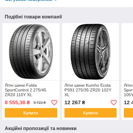
Подібні товари компанії
Літні шини Fulda
Літні шини Kumho Ecsta
Літн
SportControl 2 275/45
PS91 275/35 ZR20 102Y
Spor
ZR20 110Y XL
XL
105
8 555,36
12 267
12 
₴
₴
9 722 ₴
Купити
Купити
Акційні пропозиції та новинки