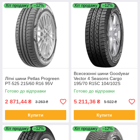
Хіт продажу
–12%
Хіт продажу
–12%
Всесезонні шини Goodyear
Літні шини Petlas Progreen
Vector 4 Seasons Cargo
PT-525 215/60 R16 95V
195/70 R15C 104/102S
Готово до відправки
Готово до відправки
2 871,44
5 211,36
₴
₴
3 263 ₴
5 922 ₴
Купити
Купити
Хіт продажу
–12%
Хіт продажу
–12%