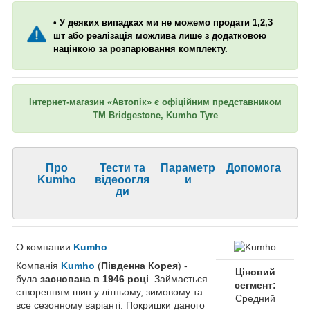
• У деяких випадках ми не можемо продати 1,2,3
шт або реалізація можлива лише з додатковою
націнкою за розпарювання комплекту.
Інтернет-магазин «Автопік» є офіційним представником
ТМ Bridgestone, Kumho Tyre
Про
Тести та
Параметр
Допомога
Kumho
відеоогля
и
ди
О компании
Kumho
:
Компанія
Kumho
(
Південна Корея
) -
Ціновий
була
заснована в 1946 році
. Займається
сегмент:
створенням шин у літньому, зимовому та
Средний
все сезонному варіанті. Покришки даного