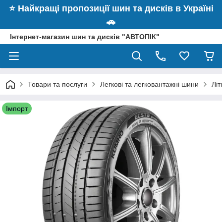
⭐️ Найкращі пропозиції шин та дисків в Україні
🚗
Інтернет-магазин шин та дисків "АВТОПІК"
Товари та послуги
Легкові та легковантажні шини
Лі
Імпорт