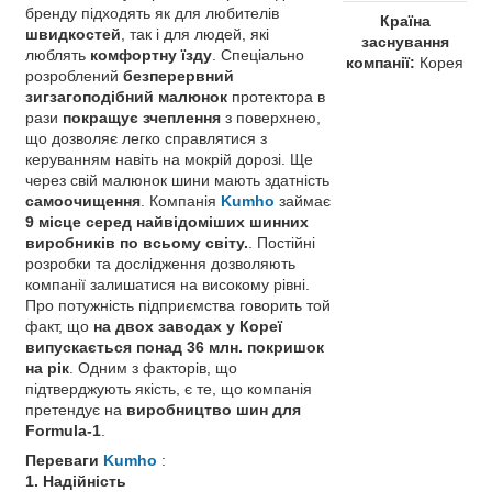
бренду підходять як для любителів
Країна
швидкостей
, так і для людей, які
заснування
люблять
комфортну їзду
. Спеціально
компанії:
Корея
розроблений
безперервний
зигзагоподібний малюнок
протектора в
рази
покращує зчеплення
з поверхнею,
що дозволяє легко справлятися з
керуванням навіть на мокрій дорозі. Ще
через свій малюнок шини мають здатність
самоочищення
. Компанія
Kumho
займає
9 місце серед найвідоміших шинних
виробників по всьому світу.
. Постійні
розробки та дослідження дозволяють
компанії залишатися на високому рівні.
Про потужність підприємства говорить той
факт, що
на двох заводах у Кореї
випускається понад 36 млн. покришок
на рік
. Одним з факторів, що
підтверджують якість, є те, що компанія
претендує на
виробництво шин для
Formula-1
.
Переваги
Kumho
:
1. Надійність