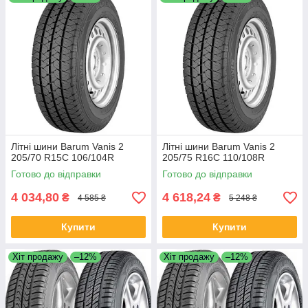
Літні шини Barum Vanis 2
Літні шини Barum Vanis 2
205/70 R15C 106/104R
205/75 R16C 110/108R
Готово до відправки
Готово до відправки
4 034,80
4 618,24
₴
₴
4 585 ₴
5 248 ₴
Купити
Купити
Хіт продажу
–12%
Хіт продажу
–12%