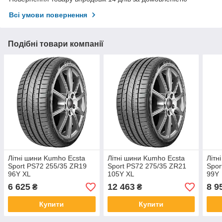
Всі умови повернення
Подібні товари компанії
Літні шини Kumho Ecsta
Літні шини Kumho Ecsta
Літн
Sport PS72 255/35 ZR19
Sport PS72 275/35 ZR21
Spor
96Y XL
105Y XL
99Y
6 625
12 463
8 9
₴
₴
Купити
Купити