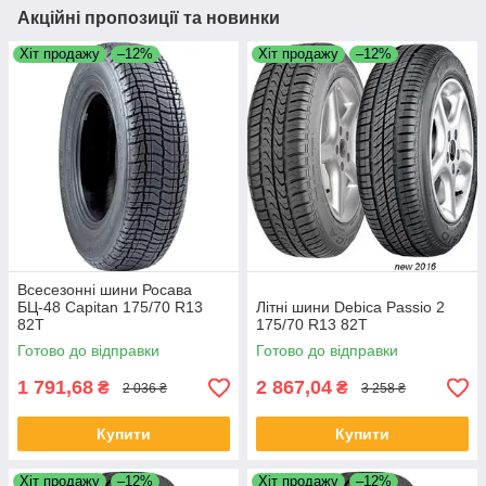
Акційні пропозиції та новинки
Хіт продажу
–12%
Хіт продажу
–12%
Всесезонні шини Росава
БЦ-48 Capitan 175/70 R13
Літні шини Debica Passio 2
82T
175/70 R13 82T
Готово до відправки
Готово до відправки
1 791,68
2 867,04
₴
₴
2 036 ₴
3 258 ₴
Купити
Купити
Хіт продажу
–12%
Хіт продажу
–12%