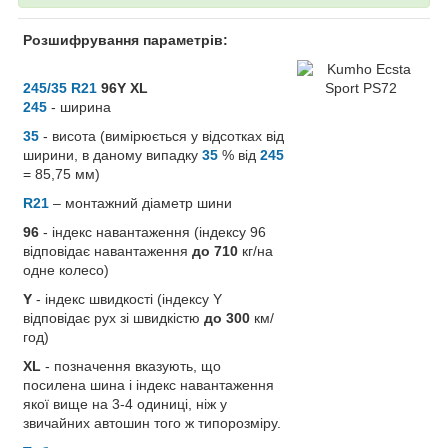
Розшифрування параметрів:
245/35 R21
96Y XL
245
- ширина
35
- висота (вимірюється у відсотках від
ширини, в даному випадку
35
% від
245
= 85,75 мм)
R21
– монтажний діаметр шини
96
- індекс навантаження (індексу 96
відповідає навантаження
до 710
кг/на
одне колесо)
Y
- індекс швидкості (індексу Y
відповідає рух зі швидкістю
до 300
км/
год)
XL
- позначення вказують, що
посилена шина і індекс навантаження
якої вище на 3-4 одиниці, ніж у
звичайних автошин того ж типорозміру.