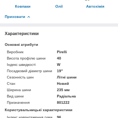
Ковпаки
Олії
Автохімія
Приховати
Характеристики
Основні атрибути
Виробник
Pirelli
Висота профілю шини
40
Індекс швидкості
W
Посадковий діаметр шини
19"
Сезонність шин
Літні шини
Стан
Новий
Ширина шини
235 мм
Вид шини
Радіальна
Призначення
801222
Користувальницькі характеристики
Індекс навантаження гуми
96