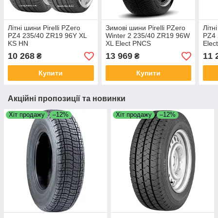
Літні шини Pirelli PZero
Зимові шини Pirelli PZero
Літн
PZ4 235/40 ZR19 96Y XL
Winter 2 235/40 ZR19 96W
PZ4 
KS HN
XL Elect PNCS
Elec
10 268
13 969
11 
₴
₴
Купити
Купити
Акційні пропозиції та новинки
Хіт продажу
–12%
Хіт продажу
–12%