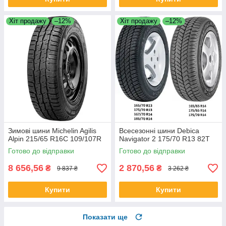
Хіт продажу
–12%
Хіт продажу
–12%
Зимові шини Michelin Agilis
Всесезонні шини Debica
Alpin 215/65 R16C 109/107R
Navigator 2 175/70 R13 82T
Готово до відправки
Готово до відправки
8 656,56
2 870,56
₴
₴
9 837 ₴
3 262 ₴
Купити
Купити
Показати ще