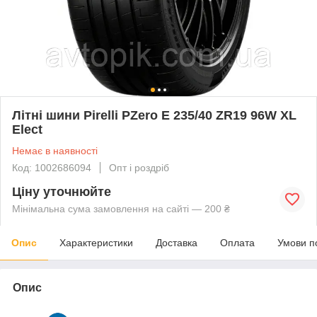
Літні шини Pirelli PZero E 235/40 ZR19 96W XL
Elect
Немає в наявності
Код: 1002686094
Опт і роздріб
Ціну уточнюйте
Мінімальна сума замовлення на сайті — 200 ₴
Опис
Характеристики
Доставка
Оплата
Умови п
Опис