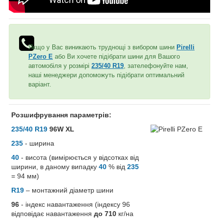
Якщо у Вас виникають труднощі з вибором шини
Pirelli
PZero E
або Ви хочете підібрати шини для Вашого
автомобіля у розмірі
235/40 R19
, зателефонуйте нам,
наші менеджери допоможуть підібрати оптимальний
варіант.
Розшифрування параметрів:
235/40 R19
96W XL
235
- ширина
40
- висота (вимірюється у відсотках від
ширини, в даному випадку
40
% від
235
= 94 мм)
R19
– монтажний діаметр шини
96
- індекс навантаження (індексу 96
відповідає навантаження
до 710
кг/на