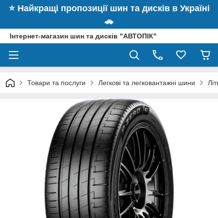
⭐️ Найкращі пропозиції шин та дисків в Україні
🚗
Інтернет-магазин шин та дисків "АВТОПІК"
Товари та послуги
Легкові та легковантажні шини
Літ