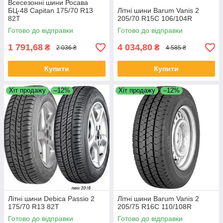
Всесезонні шини Росава
БЦ-48 Capitan 175/70 R13
Літні шини Barum Vanis 2
82T
205/70 R15C 106/104R
Готово до відправки
Готово до відправки
1 791,68
4 034,80
₴
₴
2 036 ₴
4 585 ₴
Купити
Купити
Хіт продажу
–12%
Хіт продажу
–12%
Літні шини Debica Passio 2
Літні шини Barum Vanis 2
175/70 R13 82T
205/75 R16C 110/108R
Готово до відправки
Готово до відправки