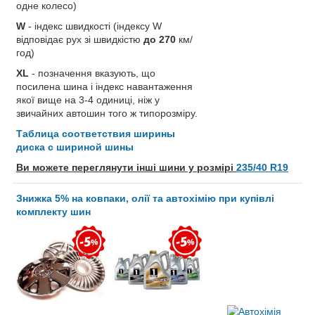
одне колесо)
W
- індекс швидкості (індексу W
відповідає рух зі швидкістю
до 270
км/
год)
XL
- позначення вказують, що
посилена шина і індекс навантаження
якої вище на 3-4 одиниці, ніж у
звичайних автошин того ж типорозміру.
Таблица соответствия ширины
диска с шириной шины
Ви можете переглянути інші шини у розмірі
235/40 R19
Знижка 5% на ковпаки, олії та автохімію при купівлі
комплекту шин