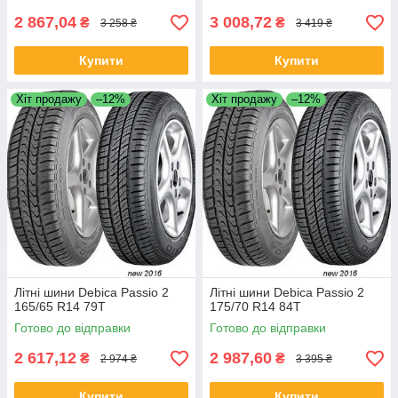
2 867,04
3 008,72
₴
₴
3 258 ₴
3 419 ₴
Купити
Купити
Хіт продажу
–12%
Хіт продажу
–12%
Літні шини Debica Passio 2
Літні шини Debica Passio 2
165/65 R14 79T
175/70 R14 84T
Готово до відправки
Готово до відправки
2 617,12
2 987,60
₴
₴
2 974 ₴
3 395 ₴
Купити
Купити