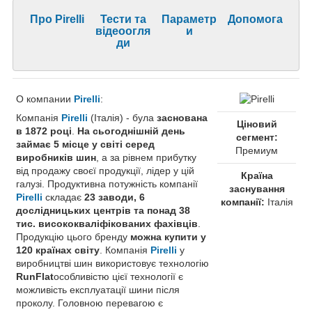
Про Pirelli
Тести та
Параметр
Допомога
відеоогля
и
ди
О компании
Pirelli
:
Компанія
Pirelli
(Італія) - була
заснована
Ціновий
в 1872 році
.
На сьогоднішній день
сегмент:
займає 5 місце у світі серед
Премиум
виробників шин
, а за рівнем прибутку
від продажу своєї продукції, лідер у цій
Країна
галузі. Продуктивна потужність компанії
заснування
Pirelli
складає
23 заводи, 6
компанії:
Італія
дослідницьких центрів та понад 38
тис. висококваліфікованих фахівців
.
Продукцію цього бренду
можна купити у
120 країнах світу
. Компанія
Pirelli
у
виробництві шин використовує технологію
RunFlat
особливістю цієї технології є
можливість експлуатації шини після
проколу. Головною перевагою є