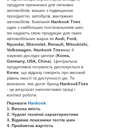
продукти призначені для легкових
автомобілів, машин з підвищеною
прохідністю, автобусів, вантажних
автомобілів. Компанія
Нankook Tires
один з найбільших постачальників шин,
які надають свою продукцію для таких
автомобільних марок як
Audi, Ford,
Nyundai, Shevrolet, Renault, Mitsubishi,
Volkswagen. Hankook Tires
має 4
науково-дослідні центри (
Korea,
Germany, USA, China
). Центральна
продуктивна потужність дислокується в
Koree
, що відразу говорить про високий
рівень якості та доступності цін. Те
визнання, яке досяг бренд
НankookTires
- це результат наполегливої ​​праці і
копіткої роботи.
Переваги
Hankook
:
1. Висока якість
2. Чудові технічні характеристики
3. Відмінні показники тестів шин
4. Прийнятна вартість