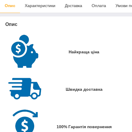
Опис
Характеристики
Доставка
Оплата
Умови п
Опис
Найкраща ціна
Швидка доставка
100% Гарантія повернення