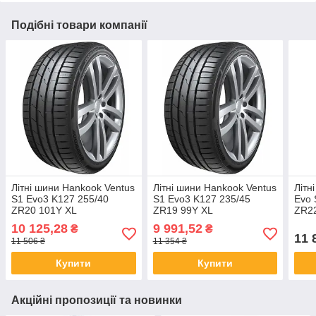
Подібні товари компанії
Літні шини Hankook Ventus
Літні шини Hankook Ventus
Літн
S1 Evo3 K127 255/40
S1 Evo3 K127 235/45
Evo 
ZR20 101Y XL
ZR19 99Y XL
ZR2
10 125,28
9 991,52
₴
₴
11 
11 506 ₴
11 354 ₴
Купити
Купити
Акційні пропозиції та новинки