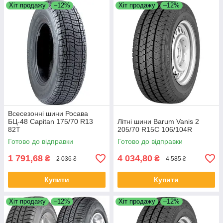
Хіт продажу
–12%
Хіт продажу
–12%
Всесезонні шини Росава
БЦ-48 Capitan 175/70 R13
Літні шини Barum Vanis 2
82T
205/70 R15C 106/104R
Готово до відправки
Готово до відправки
1 791,68
4 034,80
₴
₴
2 036 ₴
4 585 ₴
Купити
Купити
Хіт продажу
–12%
Хіт продажу
–12%