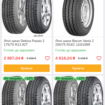
Літні шини Debica Passio 2
Літні шини Barum Vanis 2
175/70 R13 82T
205/75 R16C 110/108R
Готово до відправки
Готово до відправки
2 867,04
4 618,24
₴
₴
3 258 ₴
5 248 ₴
Купити
Купити
Хіт продажу
–12%
Хіт продажу
–12%