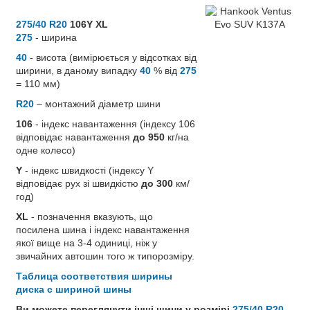
275/40 R20
106Y XL
275
- ширина
40
- висота (вимірюється у відсотках від
ширини, в даному випадку
40
% від
275
= 110 мм)
R20
– монтажний діаметр шини
106
- індекс навантаження (індексу 106
відповідає навантаження
до 950
кг/на
одне колесо)
Y
- індекс швидкості (індексу Y
відповідає рух зі швидкістю
до 300
км/
год)
XL
- позначення вказують, що
посилена шина і індекс навантаження
якої вище на 3-4 одиниці, ніж у
звичайних автошин того ж типорозміру.
Таблица соответствия ширины
диска с шириной шины
Ви можете переглянути інші шини у розмірі
275/40 R20