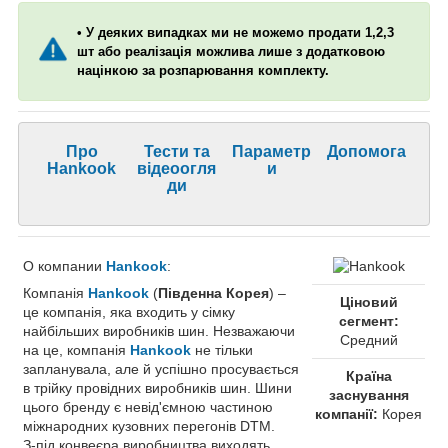
• У деяких випадках ми не можемо продати 1,2,3
шт або реалізація можлива лише з додатковою
націнкою за розпарювання комплекту.
Про
Тести та
Параметр
Допомога
Hankook
відеоогля
и
ди
О компании
Hankook
:
Компанія
Hankook
(
Південна Корея
) –
Ціновий
це компанія, яка входить у сімку
сегмент:
найбільших виробників шин. Незважаючи
Средний
на це, компанія
Hankook
не тільки
запланувала, але й успішно просувається
Країна
в трійку провідних виробників шин. Шини
заснування
цього бренду є невід'ємною частиною
компанії:
Корея
міжнародних кузовних перегонів DTM.
З-під конвеєра виробництва виходять