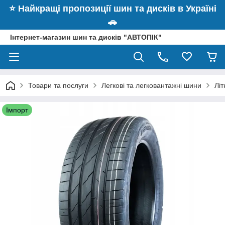
⭐️ Найкращі пропозиції шин та дисків в Україні
🚗
Інтернет-магазин шин та дисків "АВТОПІК"
Товари та послуги
Легкові та легковантажні шини
Лі
Імпорт