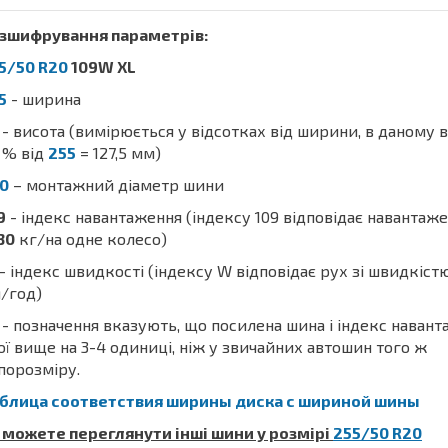
зшифрування параметрів:
5/50 R20
109W XL
5
- ширина
- висота (вимірюється у відсотках від ширини, в даному 
% від
255
= 127,5 мм)
0
– монтажний діаметр шини
9
- індекс навантаження (індексу 109 відповідає навантаж
30
кг/на одне колесо)
- індекс швидкості (індексу W відповідає рух зі швидкіст
/год)
- позначення вказують, що посилена шина і індекс наван
ої вище на 3-4 одиниці, ніж у звичайних автошин того ж
порозміру.
блица соответствия ширины диска с шириной шины
 можете переглянути інші шини у розмірі
255/50 R20