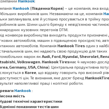
компании
Hankook
:
мпанія
Hankook
(
Південна Корея
) – це компанія, яка вхо
йбільших виробників шин. Незважаючи на це, компанія
Ha
льки запланувала, але й успішно просувається в трійку пр
робників шин. Шини цього бренду є невід'ємною частино
жнародних кузовних перегонів DTM.
під конвеєра виробництва виходять продукти призначені 
гкових автомобілів, машин з підвищеною прохідністю, авто
нтажних автомобілів. Компанія
Нankook Tires
один з найб
стачальників шин, які надають свою продукцію для таких
томобільних марок як
Audi, Ford, Nyundai, Shevrolet, Rena
tsubishi, Volkswagen. Hankook Tires
має 4 науково-дослі
orea, Germany, USA, China
). Центральна продуктивна поту
слокується в
Koree
, що відразу говорить про високий рів
 доступності цін. Те визнання, яке досяг бренд
НankookTir
зультат наполегливої ​​праці і копіткої роботи.
реваги
Hankook
:
 Висока якість
 Чудові технічні характеристики
 Відмінні показники тестів шин