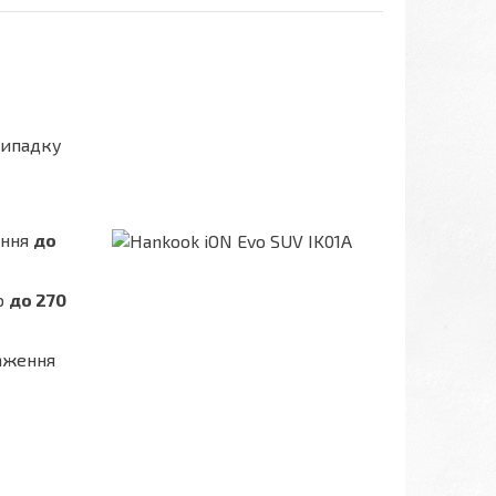
випадку
ення
до
ю
до 270
таження