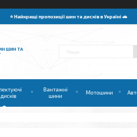
⭐️ Найкращі пропозиції шин та дисків в Україні 🚗
ИН ШИН ТА
"
лектуючі
Вантажні
Мотошини
Авт
 дисків
шини