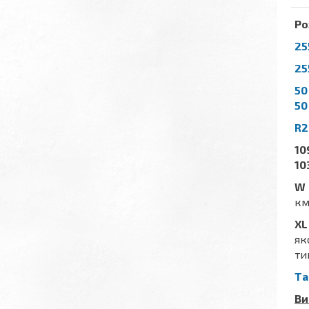
Ро
25
25
50
50
R2
10
10
W
км
XL
як
ти
Та
Ви