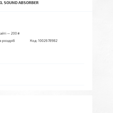
 XL SOUND ABSORBER
айті — 200 ₴
в роздріб
Код:
1002678982