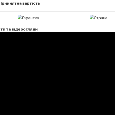
 Прийнятна вартість
ти та відеоогляди