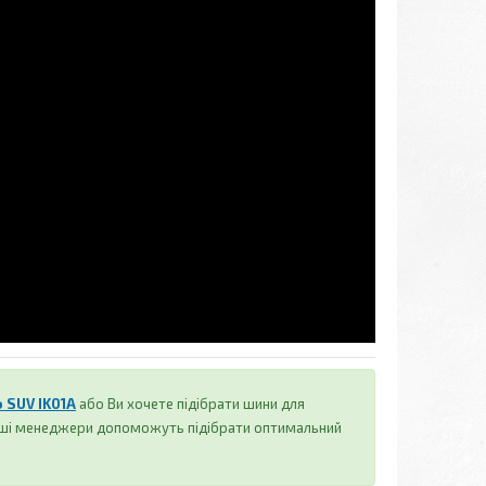
 SUV IK01A
або Ви хочете підібрати шини для
наші менеджери допоможуть підібрати оптимальний