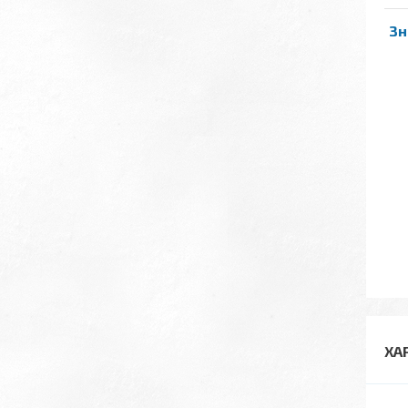
Зн
ХА