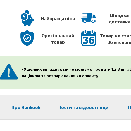
Швидка
Найкраща ціна
доставка
Оригінальний
Товар не ста
товар
36 місяці
• У деяких випадках ми не можемо продати 1,2,3 шт 
націнкою за розпарювання комплекту.
Про Hankook
Тести та відеоогляди
П