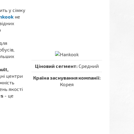
дить у сімку
nkook
не
овідних
ю
для
бусів,
ільших
Ціновий сегмент:
Средний
ult,
дні центри
Країна заснування компанії:
жність
Корея
ень якості
es
- це