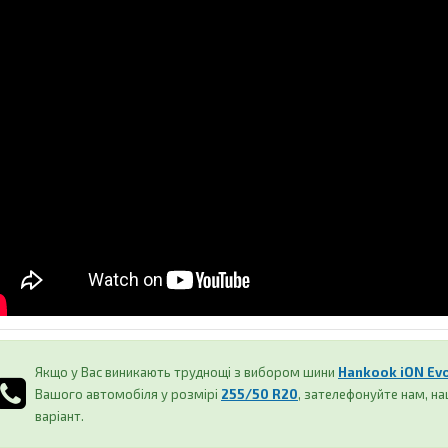
Якщо у Вас виникають труднощі з вибором шини
Hankook iON Evo
Вашого автомобіля у розмірі
255/50 R20
, зателефонуйте нам, 
варіант.