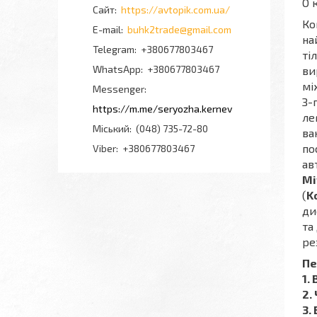
О 
https://avtopik.com.ua/
Ко
buhk2trade@gmail.com
на
+380677803467
ті
+380677803467
ви
мі
Messenger
З-
https://m.me/seryozha.kernev
ле
Міський
(048) 735-72-80
ва
по
Viber
+380677803467
ав
Mi
(
K
ди
та
ре
Пе
1.
2.
3.