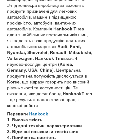
З-під конвеєра виробництва виходять
продукти призначені для легкових
автомобілів, машин з підвищеною
прохідністю, автобусів, вантажних
автомобілів. Компанія
Нankook Tires
один з найбільших постачальників шин,
які надають свою продукцію для таких
автомобільних марок як
Audi, Ford,
Nyundai, Shevrolet, Renault, Mitsubishi,
Volkswagen. Hankook Tires
має 4
науково-дослідні центри (
Korea,
Germany, USA, China
). Центральна
продуктивна потужність дислокується в
Koree
, що відразу говорить про високий
рівень якості та доступності цін. Те
визнання, яке досяг бренд
НankookTires
- це результат наполегливої ​​праці і
копіткої роботи.
Переваги
Hankook
:
1. Висока якість
2. Чудові технічні характеристики
3. Відмінні показники тестів шин
4. Прийнятна вартість