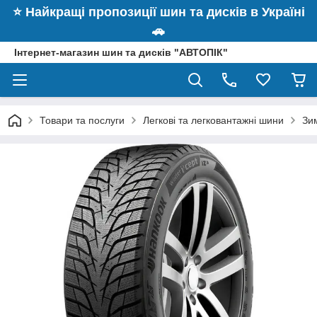
⭐️ Найкращі пропозиції шин та дисків в Україні
🚗
Інтернет-магазин шин та дисків "АВТОПІК"
Товари та послуги
Легкові та легковантажні шини
Зи