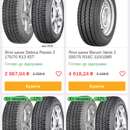
Літні шини Debica Passio 2
Літні шини Barum Vanis 2
175/70 R13 82T
205/75 R16C 110/108R
Готово до відправки
Готово до відправки
2 867,04
4 618,24
₴
₴
3 258 ₴
5 248 ₴
Купити
Купити
Хіт продажу
–12%
Хіт продажу
–12%