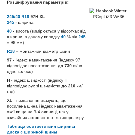
Розшифрування параметрів:
245/40 R18
97H XL
245
- ширина
40
- висота (вимірюється у відсотках від
ширини, в даному випадку
40
% від
245
= 98 мм)
R18
– монтажний діаметр шини
97
- індекс навантаження (індексу 97
відповідає навантаження
до 730
кг/на
одне колесо)
H
- індекс швидкості (індексу H
відповідає рух зі швидкістю
до 210
км/
год)
XL
- позначення вказують, що
посилена шина і індекс навантаження
якої вище на 3-4 одиниці, ніж у
звичайних автошин того ж типорозміру.
Таблица соответствия ширины
диска с шириной шины