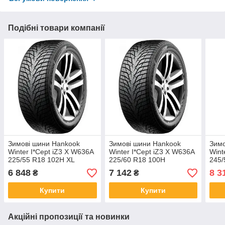
Подібні товари компанії
Зимові шини Hankook
Зимові шини Hankook
Зимо
Winter I*Cept iZ3 X W636A
Winter I*Cept iZ3 X W636A
Wint
225/55 R18 102H XL
225/60 R18 100H
245/
6 848
7 142
8 3
₴
₴
Купити
Купити
Акційні пропозиції та новинки