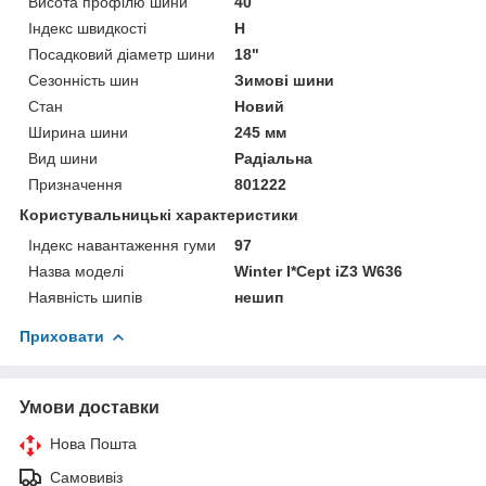
Висота профілю шини
40
Індекс швидкості
H
Посадковий діаметр шини
18"
Сезонність шин
Зимові шини
Стан
Новий
Ширина шини
245 мм
Вид шини
Радіальна
Призначення
801222
Користувальницькі характеристики
Індекс навантаження гуми
97
Назва моделі
Winter I*Cept iZ3 W636
Наявність шипів
нешип
Приховати
Умови доставки
Нова Пошта
Самовивіз