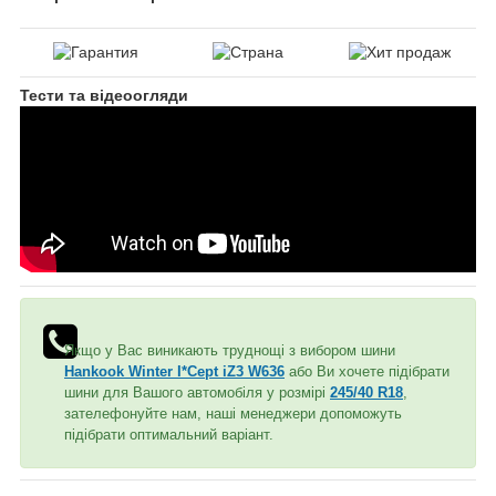
Тести та відеоогляди
Якщо у Вас виникають труднощі з вибором шини
Hankook Winter I*Cept iZ3 W636
або Ви хочете підібрати
шини для Вашого автомобіля у розмірі
245/40 R18
,
зателефонуйте нам, наші менеджери допоможуть
підібрати оптимальний варіант.