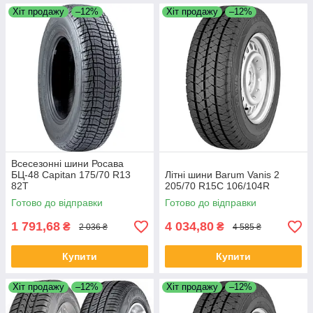
Хіт продажу
–12%
Хіт продажу
–12%
Всесезонні шини Росава
БЦ-48 Capitan 175/70 R13
Літні шини Barum Vanis 2
82T
205/70 R15C 106/104R
Готово до відправки
Готово до відправки
1 791,68
4 034,80
₴
₴
2 036 ₴
4 585 ₴
Купити
Купити
Хіт продажу
–12%
Хіт продажу
–12%