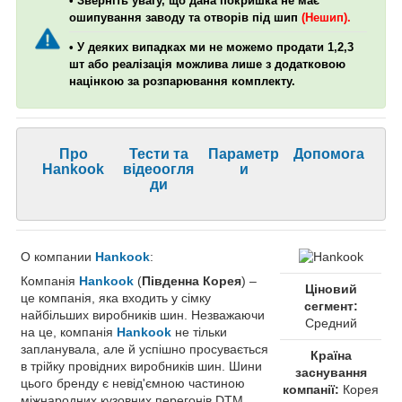
• Зверніть увагу, що дана покришка не має
ошипування заводу та отворів під шип
(Нешип).
• У деяких випадках ми не можемо продати 1,2,3
шт або реалізація можлива лише з додатковою
націнкою за розпарювання комплекту.
Про
Тести та
Параметр
Допомога
Hankook
відеоогля
и
ди
О компании
Hankook
:
Компанія
Hankook
(
Південна Корея
) –
Ціновий
це компанія, яка входить у сімку
сегмент:
найбільших виробників шин. Незважаючи
Средний
на це, компанія
Hankook
не тільки
запланувала, але й успішно просувається
Країна
в трійку провідних виробників шин. Шини
заснування
цього бренду є невід'ємною частиною
компанії:
Корея
міжнародних кузовних перегонів DTM.