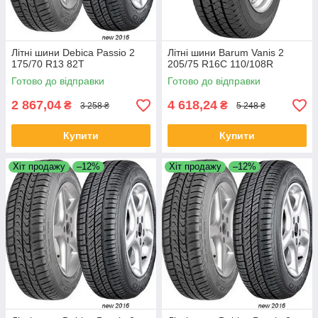
Літні шини Debica Passio 2
Літні шини Barum Vanis 2
175/70 R13 82T
205/75 R16C 110/108R
Готово до відправки
Готово до відправки
2 867,04
4 618,24
₴
₴
3 258 ₴
5 248 ₴
Купити
Купити
Хіт продажу
–12%
Хіт продажу
–12%