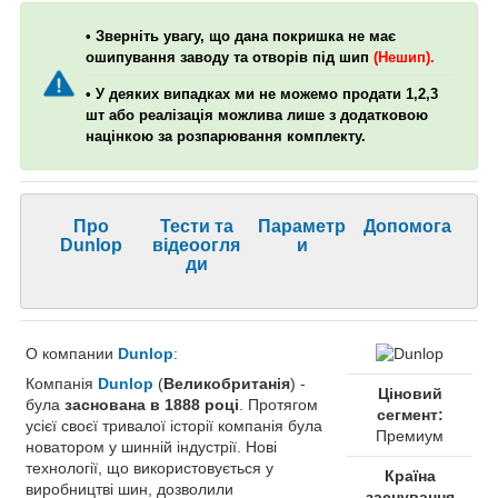
• Зверніть увагу, що дана покришка не має
ошипування заводу та отворів під шип
(Нешип).
• У деяких випадках ми не можемо продати 1,2,3
шт або реалізація можлива лише з додатковою
націнкою за розпарювання комплекту.
Про
Тести та
Параметр
Допомога
Dunlop
відеоогля
и
ди
О компании
Dunlop
:
Компанія
Dunlop
(
Великобританія
) -
Ціновий
була
заснована в 1888 році
. Протягом
сегмент:
усієї своєї тривалої історії компанія була
Премиум
новатором у шинній індустрії. Нові
технології, що використовується у
Країна
виробництві шин, дозволили
заснування