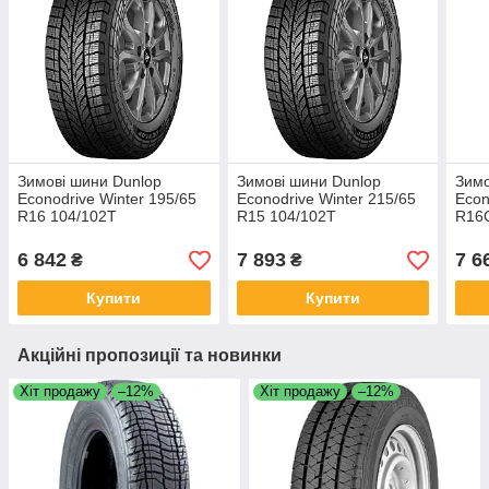
Зимові шини Dunlop
Зимові шини Dunlop
Зимо
Econodrive Winter 195/65
Econodrive Winter 215/65
Econ
R16 104/102T
R15 104/102T
R16
6 842
7 893
7 6
₴
₴
Купити
Купити
Акційні пропозиції та новинки
Хіт продажу
–12%
Хіт продажу
–12%