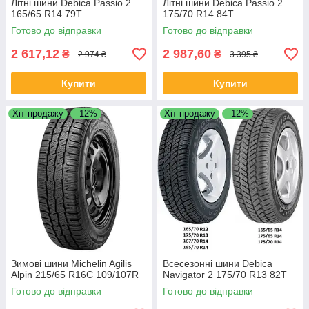
Літні шини Debica Passio 2
Літні шини Debica Passio 2
165/65 R14 79T
175/70 R14 84T
Готово до відправки
Готово до відправки
2 617,12
2 987,60
₴
₴
2 974 ₴
3 395 ₴
Купити
Купити
Хіт продажу
–12%
Хіт продажу
–12%
Зимові шини Michelin Agilis
Всесезонні шини Debica
Alpin 215/65 R16C 109/107R
Navigator 2 175/70 R13 82T
Готово до відправки
Готово до відправки