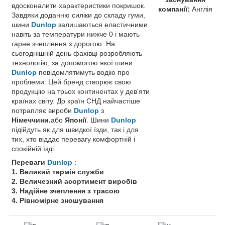
вдосконалити характеристики покришок.
компанії:
Англія
Завдяки доданню силіки до складу гуми,
шини
Dunlop
залишаються еластичними
навіть за температури нижче 0 і мають
гарне зчеплення з дорогою. На
сьогоднішній день фахівці розробляють
технологію, за допомогою якої шини
Dunlop
повідомлятимуть водію про
проблеми. Цей бренд створює свою
продукцію на трьох континентах у дев'яти
країнах світу. До країн СНД найчастіше
потрапляє вироби
Dunlop
з
Німеччини.
або
Японії
. Шини
Dunlop
підійдуть як для швидкої їзди, так і для
тих, хто віддає перевагу комфортній і
спокійній їзді.
Переваги
Dunlop
:
1. Великий термін служби
2. Величезний асортимент виробів
3. Надійне зчеплення з трасою
4. Рівномірне зношування