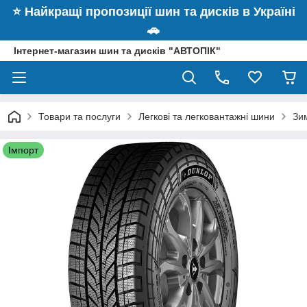
⭐️ Найкращі пропозиції шин та дисків в Україні
🚗
Інтернет-магазин шин та дисків "АВТОПІК"
Товари та послуги
Легкові та легковантажні шини
Зи
Імпорт