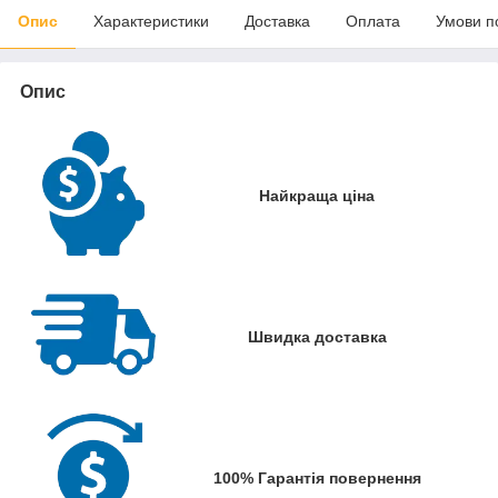
Опис
Характеристики
Доставка
Оплата
Умови п
Опис
Найкраща ціна
Швидка доставка
100% Гарантія повернення