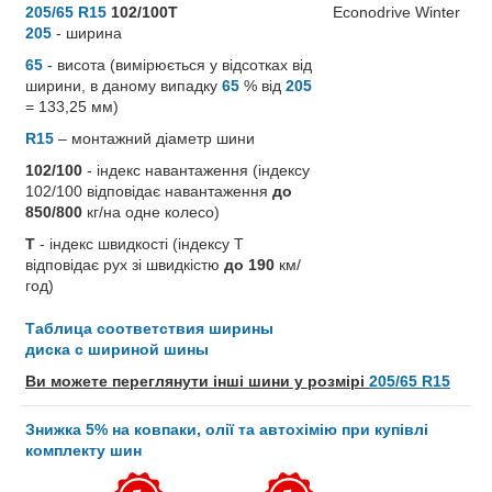
205/65 R15
102/100T
205
- ширина
65
- висота (вимірюється у відсотках від
ширини, в даному випадку
65
% від
205
= 133,25 мм)
R15
– монтажний діаметр шини
102/100
- індекс навантаження (індексу
102/100 відповідає навантаження
до
850/800
кг/на одне колесо)
T
- індекс швидкості (індексу T
відповідає рух зі швидкістю
до 190
км/
год)
Таблица соответствия ширины
диска с шириной шины
Ви можете переглянути інші шини у розмірі
205/65 R15
Знижка 5% на ковпаки, олії та автохімію при купівлі
комплекту шин