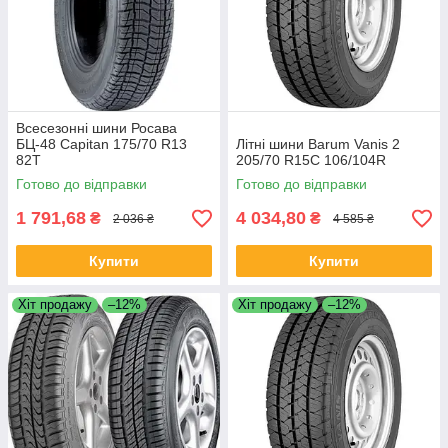
Всесезонні шини Росава
БЦ-48 Capitan 175/70 R13
Літні шини Barum Vanis 2
82T
205/70 R15C 106/104R
Готово до відправки
Готово до відправки
1 791,68
4 034,80
₴
₴
2 036 ₴
4 585 ₴
Купити
Купити
Хіт продажу
–12%
Хіт продажу
–12%