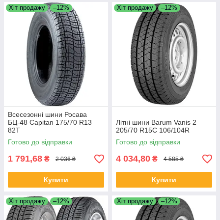
Хіт продажу
–12%
Хіт продажу
–12%
Всесезонні шини Росава
БЦ-48 Capitan 175/70 R13
Літні шини Barum Vanis 2
82T
205/70 R15C 106/104R
Готово до відправки
Готово до відправки
1 791,68
4 034,80
₴
₴
2 036 ₴
4 585 ₴
Купити
Купити
Хіт продажу
–12%
Хіт продажу
–12%