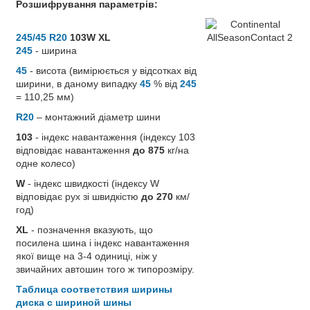
Розшифрування параметрів:
245/45 R20
103W XL
245
- ширина
45
- висота (вимірюється у відсотках від
ширини, в даному випадку
45
% від
245
= 110,25 мм)
R20
– монтажний діаметр шини
103
- індекс навантаження (індексу 103
відповідає навантаження
до 875
кг/на
одне колесо)
W
- індекс швидкості (індексу W
відповідає рух зі швидкістю
до 270
км/
год)
XL
- позначення вказують, що
посилена шина і індекс навантаження
якої вище на 3-4 одиниці, ніж у
звичайних автошин того ж типорозміру.
Таблица соответствия ширины
диска с шириной шины