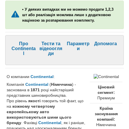
• У деяких випадках ми не можемо продати 1,2,3
шт або реалізація можлива лише з додатковою
націнкою за розпарювання комплекту.
Про
Тести та
Параметр
Допомога
Continenta
відеоогля
и
l
ди
О компании
Continental
:
Компанія
Continental
(
Німеччина
) -
Ціновий
заснована в
1871
році найстаріший
сегмент:
представник шиновиробництва.
Премиум
Про рівень
якості
говорить той факт, що
на
кожному четвертому
Країна
європейському авто
заснування
використовуються шини цього
компанії:
бренду
. Фахівці
Continental
, як і раніше,
Німеччина
працюють над удосконаленням бренду.