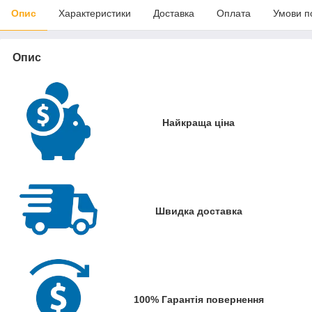
Опис
Характеристики
Доставка
Оплата
Умови п
Опис
Найкраща ціна
Швидка доставка
100% Гарантія повернення