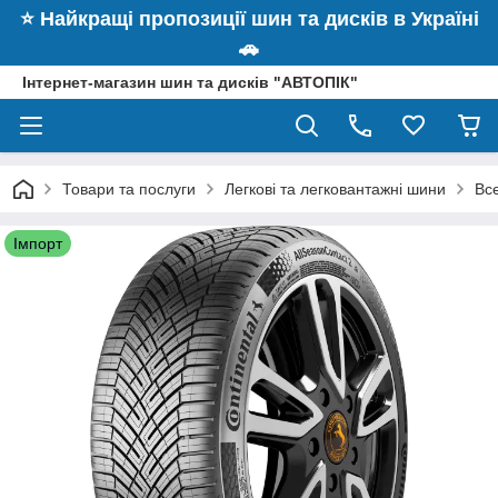
⭐️ Найкращі пропозиції шин та дисків в Україні
🚗
Інтернет-магазин шин та дисків "АВТОПІК"
Товари та послуги
Легкові та легковантажні шини
Вс
Імпорт