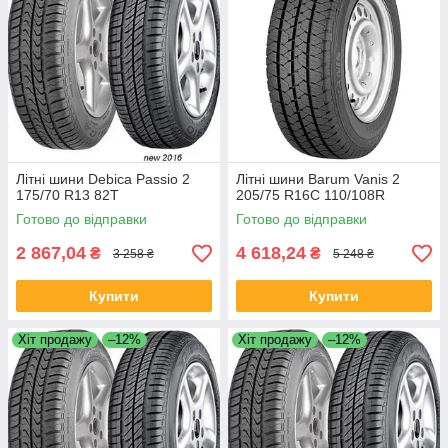
Літні шини Debica Passio 2
Літні шини Barum Vanis 2
175/70 R13 82T
205/75 R16C 110/108R
Готово до відправки
Готово до відправки
2 867,04
4 618,24
₴
₴
3 258 ₴
5 248 ₴
Купити
Купити
Хіт продажу
–12%
Хіт продажу
–12%