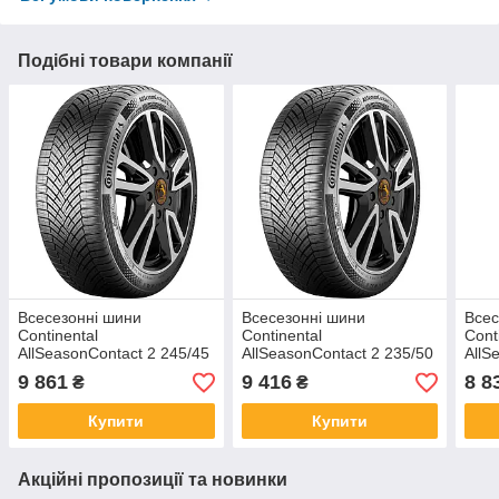
Подібні товари компанії
Всесезонні шини
Всесезонні шини
Всес
Continental
Continental
Cont
AllSeasonContact 2 245/45
AllSeasonContact 2 235/50
AllS
ZR17 99Y XL
ZR19 103W XL
ZR1
9 861
9 416
8 8
₴
₴
Купити
Купити
Акційні пропозиції та новинки