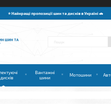
⭐️ Найкращі пропозиції шин та дисків в Україні 🚗
ИН ШИН ТА
"
лектуючі
Вантажні
Мотошини
Авт
 дисків
шини