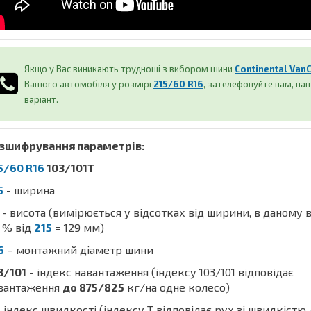
Якщо у Вас виникають труднощі з вибором шини
Continental VanC
Вашого автомобіля у розмірі
215/60 R16
, зателефонуйте нам, н
варіант.
зшифрування параметрів:
5/60 R16
103/101T
5
- ширина
- висота (вимірюється у відсотках від ширини, в даному 
% від
215
= 129 мм)
6
– монтажний діаметр шини
3/101
- індекс навантаження (індексу 103/101 відповідає
вантаження
до 875/825
кг/на одне колесо)
 індекс швидкості (індексу T відповідає рух зі швидкістю