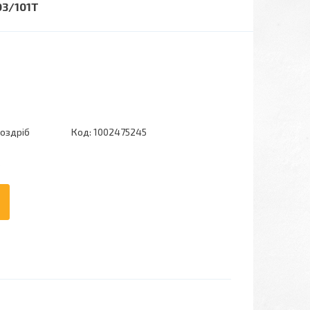
03/101T
роздріб
Код:
1002475245
6