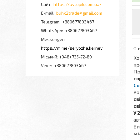
https://avtopik.com.ua/
buhk2trade@gmail.com
+380677803467
+380677803467
Messenger
https://m.me/seryozha.kernev
О 
Міський
(048) 735-72-80
Ко
пр
Viber
+380677803467
Пр
єв
Co
Ко
св
св
У 
ав
Ви
мі