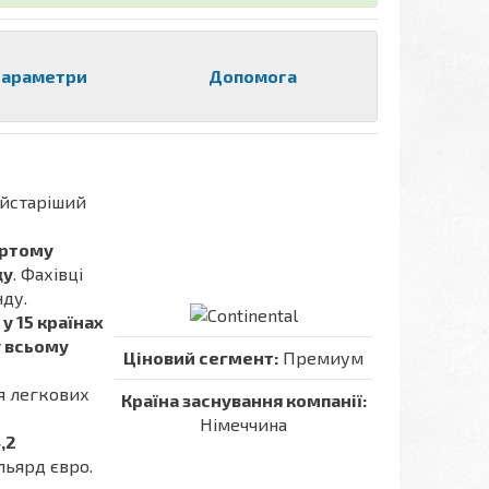
араметри
Допомога
айстаріший
ертому
ду
. Фахівці
нду.
у 15 країнах
у всьому
Ціновий сегмент:
Премиум
ля легкових
Країна заснування компанії:
Німеччина
,2
льярд євро.