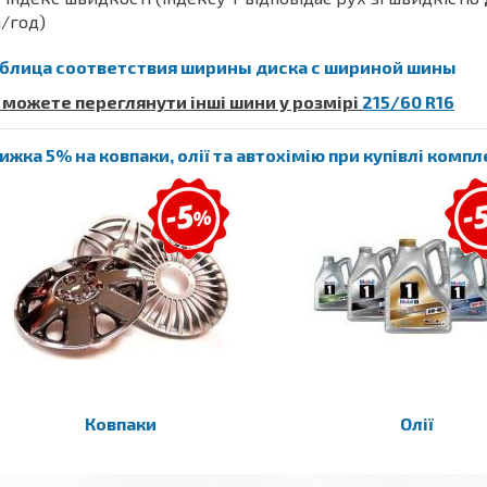
/год)
блица соответствия ширины диска с шириной шины
 можете переглянути інші шини у розмірі
215/60 R16
ижка 5% на ковпаки, олії та автохімію при купівлі комп
Ковпаки
Олії