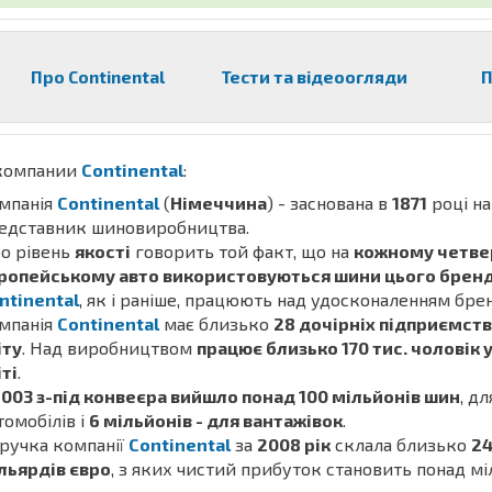
Про Continental
Тести та відеоогляди
П
компании
Continental
:
мпанія
Continental
(
Німеччина
) - заснована в
1871
році н
едставник шиновиробництва.
о рівень
якості
говорить той факт, що на
кожному четв
ропейському авто використовуються шини цього брен
ntinental
, як і раніше, працюють над удосконаленням бре
мпанія
Continental
має близько
28 дочірніх підприємств 
іту
. Над виробництвом
працює близько 170 тис. чоловік 
іті
.
2003 з-під конвеєра вийшло понад 100 мільйонів шин
, д
томобілів і
6 мільйонів - для вантажівок
.
ручка компанії
Continental
за
2008 рік
склала близько
24
льярдів євро
, з яких чистий прибуток становить понад мі