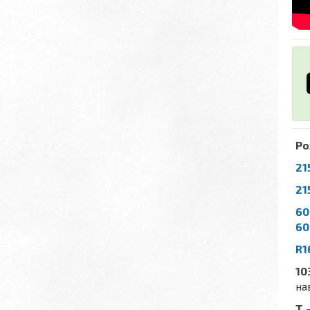
Ро
21
21
60
60
R1
10
на
T
-