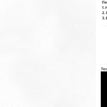
Пе
1.
2.
3.
Тес