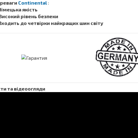
реваги
Continental
:
 Німецька якість
 Високий рівень безпеки
 Входить до четвірки найкращих шин світу
ти та відеоогляди