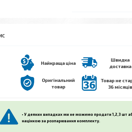
Швидка
Найкраща ціна
доставка
Оригінальний
Товар не ста
товар
36 місяці
• У деяких випадках ми не можемо продати 1,2,3 шт 
націнкою за розпарювання комплекту.