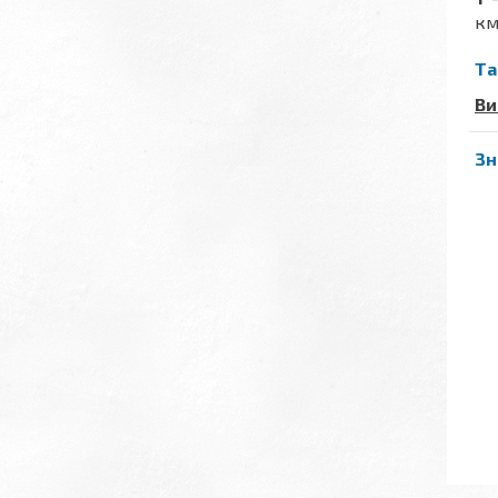
км
Та
Ви
Зн