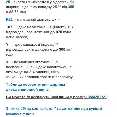
25
- висота (вимірюється у відсотках від
ширини, в даному випадку
25
% від
355
= 88,75 мм)
R21
– монтажний діаметр шини
107
- індекс навантаження (індексу 107
відповідає навантаження
до 975
кг/на
одне колесо)
Y
- індекс швидкості (індексу Y
відповідає рух зі швидкістю
до 300
км/
год)
XL
- позначення вказують, що
посилена шина і індекс навантаження
якої вище на 3-4 одиниці, ніж у
звичайних автошин того ж типорозміру.
Таблица соответствия ширины
диска с шириной шины
Ви можете переглянути інші шини у розмірі
355/25 R21
Знижка 5% на ковпаки, олії та автохімію при купівлі
комплекту шин