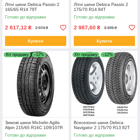
Літні шини Debica Passio 2
Літні шини Debica Passio 2
165/65 R14 79T
175/70 R14 84T
Готово до відправки
Готово до відправки
2 617,12
2 987,60
₴
₴
2 974 ₴
3 395 ₴
Купити
Купити
Хіт продажу
–12%
Хіт продажу
–12%
Зимові шини Michelin Agilis
Всесезонні шини Debica
Alpin 215/65 R16C 109/107R
Navigator 2 175/70 R13 82T
Готово до відправки
Готово до відправки