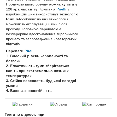
Продукцію цього бренду
можна купити у
120 країнах світу
. Компанія
Pirelli
у
виробництві шин використовує технологію
RunFlat
особливістю цієї технології є
можливість експлуатації шини після
проколу. Головною перевагою є
безперервне вдосконалення виробничого
процесу та запровадження новаторських
підходів.
Переваги
Pirelli
:
1. Високий рівень керованості та
безпеки
2. Еластичність гуми зберігається
навіть при екстремально низьких
температурах
3. Стійко переносять будь-які погодні
умови
4. Висока зносостійкість
Тести та відеоогляди