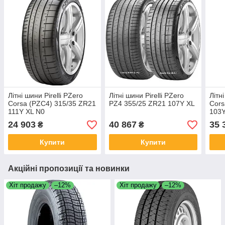
Літні шини Pirelli PZero
Літні шини Pirelli PZero
Літн
Corsa (PZC4) 315/35 ZR21
PZ4 355/25 ZR21 107Y XL
Cors
111Y XL N0
103
24 903
40 867
35 
₴
₴
Купити
Купити
Акційні пропозиції та новинки
Хіт продажу
–12%
Хіт продажу
–12%