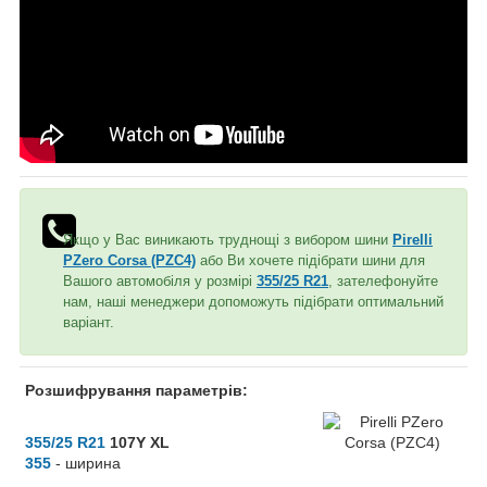
Якщо у Вас виникають труднощі з вибором шини
Pirelli
PZero Corsa (PZC4)
або Ви хочете підібрати шини для
Вашого автомобіля у розмірі
355/25 R21
, зателефонуйте
нам, наші менеджери допоможуть підібрати оптимальний
варіант.
Розшифрування параметрів:
355/25 R21
107Y XL
355
- ширина