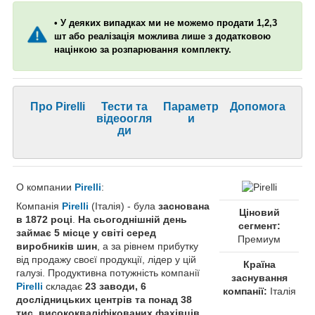
• У деяких випадках ми не можемо продати 1,2,3
шт або реалізація можлива лише з додатковою
націнкою за розпарювання комплекту.
Про Pirelli
Тести та
Параметр
Допомога
відеоогля
и
ди
О компании
Pirelli
:
Компанія
Pirelli
(Італія) - була
заснована
Ціновий
в 1872 році
.
На сьогоднішній день
сегмент:
займає 5 місце у світі серед
Премиум
виробників шин
, а за рівнем прибутку
від продажу своєї продукції, лідер у цій
Країна
галузі. Продуктивна потужність компанії
заснування
Pirelli
складає
23 заводи, 6
компанії:
Італія
дослідницьких центрів та понад 38
тис. висококваліфікованих фахівців
.