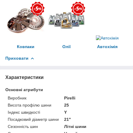
Ковпаки
Олії
Автохімія
Приховати
Характеристики
Основні атрибути
Виробник
Pirelli
Висота профілю шини
25
Індекс швидкості
Y
Посадковий діаметр шини
21"
Сезонність шин
Літні шини