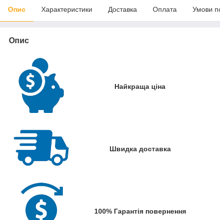
Опис
Характеристики
Доставка
Оплата
Умови п
Опис
Найкраща ціна
Швидка доставка
100% Гарантія повернення