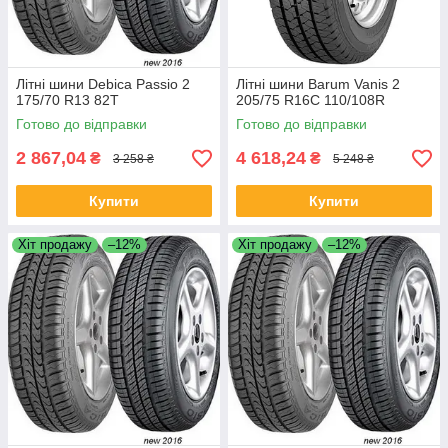
Літні шини Debica Passio 2
Літні шини Barum Vanis 2
175/70 R13 82T
205/75 R16C 110/108R
Готово до відправки
Готово до відправки
2 867,04
4 618,24
₴
₴
3 258 ₴
5 248 ₴
Купити
Купити
Хіт продажу
–12%
Хіт продажу
–12%