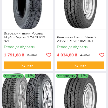
Всесезонні шини Росава
БЦ-48 Capitan 175/70 R13
Літні шини Barum Vanis 2
82T
205/70 R15C 106/104R
Готово до відправки
Готово до відправки
1 791,68
4 034,80
₴
₴
2 036 ₴
4 585 ₴
Купити
Купити
Хіт продажу
–12%
Хіт продажу
–12%