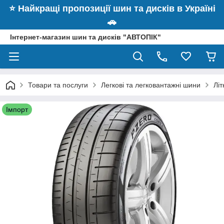
⭐️ Найкращі пропозиції шин та дисків в Україні
🚗
Інтернет-магазин шин та дисків "АВТОПІК"
Товари та послуги
Легкові та легковантажні шини
Літ
Імпорт