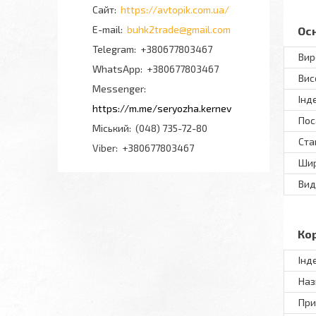
https://avtopik.com.ua/
buhk2trade@gmail.com
Ос
+380677803467
Вир
+380677803467
Вис
Messenger
Інд
https://m.me/seryozha.kernev
Пос
Міський
(048) 735-72-80
Ста
Viber
+380677803467
Шир
Вид
Ко
Інд
Наз
При