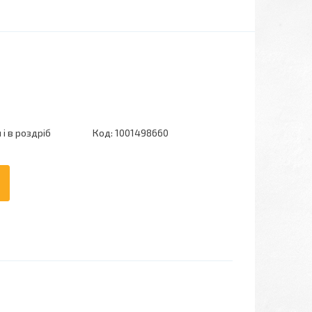
і в роздріб
Код:
1001498660