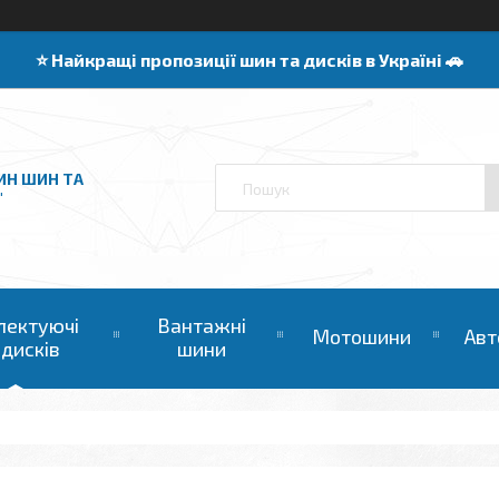
⭐️ Найкращі пропозиції шин та дисків в Україні 🚗
ИН ШИН ТА
"
лектуючі
Вантажні
Мотошини
Авт
 дисків
шини