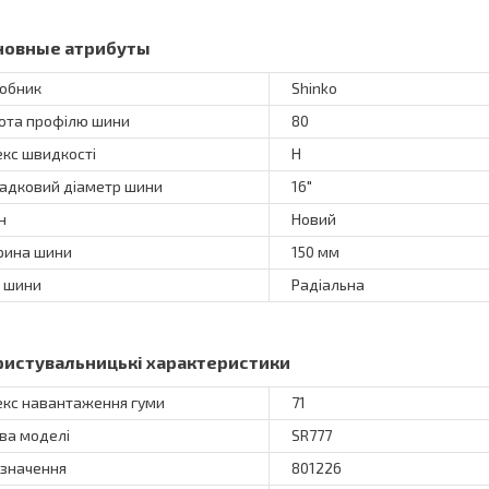
новные атрибуты
обник
Shinko
ота профілю шини
80
екс швидкості
H
адковий діаметр шини
16"
н
Новий
ина шини
150 мм
 шини
Радіальна
ристувальницькі характеристики
екс навантаження гуми
71
ва моделі
SR777
значення
801226