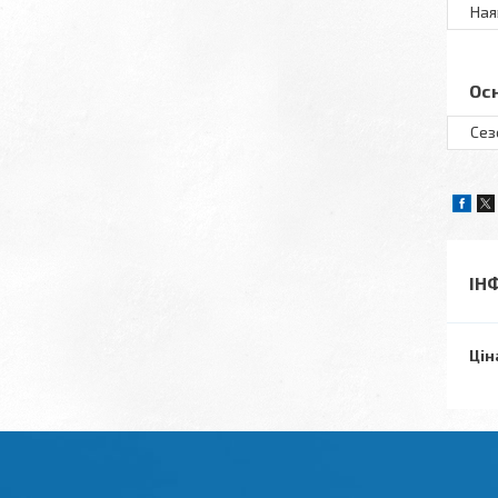
Ная
Ос
Сез
ІН
Цін