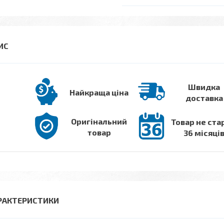
Швидка
Найкраща ціна
доставка
Оригінальний
Товар не ста
товар
36 місяці
РАКТЕРИСТИКИ