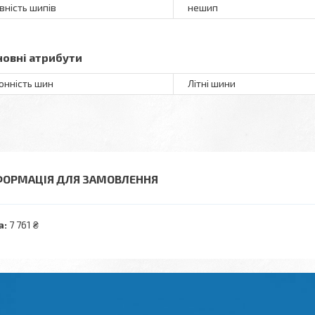
вність шипів
нешип
новні атрибути
онність шин
Літні шини
ФОРМАЦІЯ ДЛЯ ЗАМОВЛЕННЯ
а:
7 761 ₴