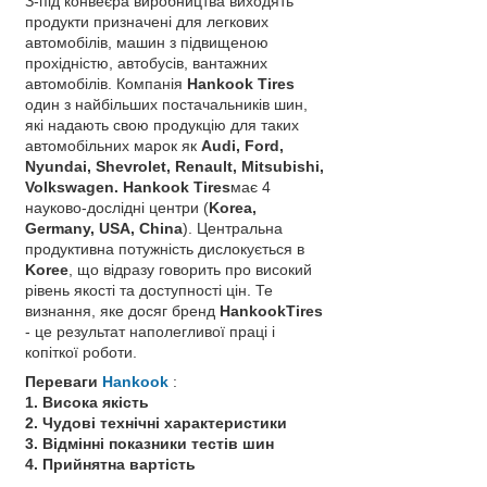
З-під конвеєра виробництва виходять
продукти призначені для легкових
автомобілів, машин з підвищеною
прохідністю, автобусів, вантажних
автомобілів. Компанія
Нankook Tires
один з найбільших постачальників шин,
які надають свою продукцію для таких
автомобільних марок як
Audi, Ford,
Nyundai, Shevrolet, Renault, Mitsubishi,
Volkswagen. Hankook Tires
має 4
науково-дослідні центри (
Korea,
Germany, USA, China
). Центральна
продуктивна потужність дислокується в
Koree
, що відразу говорить про високий
рівень якості та доступності цін. Те
визнання, яке досяг бренд
НankookTires
- це результат наполегливої ​​праці і
копіткої роботи.
Переваги
Hankook
:
1. Висока якість
2. Чудові технічні характеристики
3. Відмінні показники тестів шин
4. Прийнятна вартість