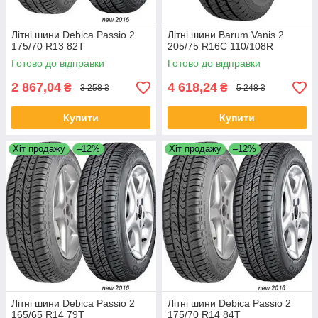
Літні шини Debica Passio 2
Літні шини Barum Vanis 2
175/70 R13 82T
205/75 R16C 110/108R
Готово до відправки
Готово до відправки
2 867,04
4 618,24
₴
₴
3 258 ₴
5 248 ₴
Купити
Купити
Хіт продажу
–12%
Хіт продажу
–12%
Літні шини Debica Passio 2
Літні шини Debica Passio 2
165/65 R14 79T
175/70 R14 84T