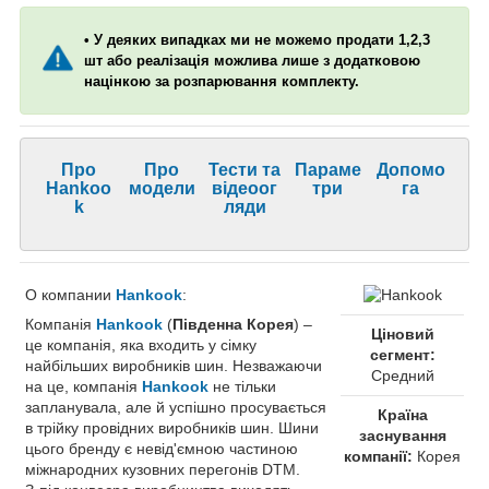
• У деяких випадках ми не можемо продати 1,2,3
шт або реалізація можлива лише з додатковою
націнкою за розпарювання комплекту.
Про
Про
Тести та
Параме
Допомо
Hankoo
модели
відеоог
три
га
k
ляди
О компании
Hankook
:
Компанія
Hankook
(
Південна Корея
) –
Ціновий
це компанія, яка входить у сімку
сегмент:
найбільших виробників шин. Незважаючи
Средний
на це, компанія
Hankook
не тільки
запланувала, але й успішно просувається
Країна
в трійку провідних виробників шин. Шини
заснування
цього бренду є невід'ємною частиною
компанії:
Корея
міжнародних кузовних перегонів DTM.