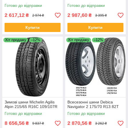
Готово до відправки
Готово до відправки
2 617,12
2 987,60
₴
₴
2 974 ₴
3 395 ₴
Купити
Купити
Хіт продажу
–12%
Хіт продажу
–12%
Зимові шини Michelin Agilis
Всесезонні шини Debica
Alpin 215/65 R16C 109/107R
Navigator 2 175/70 R13 82T
Готово до відправки
Готово до відправки
8 656,56
2 870,56
₴
₴
9 837 ₴
3 262 ₴