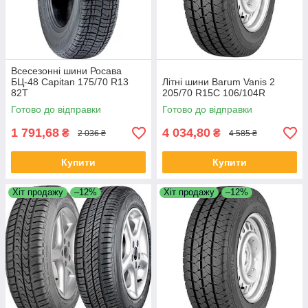
Всесезонні шини Росава
БЦ-48 Capitan 175/70 R13
Літні шини Barum Vanis 2
82T
205/70 R15C 106/104R
Готово до відправки
Готово до відправки
1 791,68
4 034,80
₴
₴
2 036 ₴
4 585 ₴
Купити
Купити
Хіт продажу
–12%
Хіт продажу
–12%