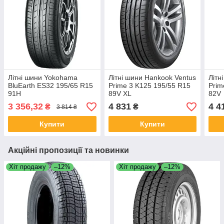
Літні шини Yokohama
Літні шини Hankook Ventus
Літн
BluEarth ES32 195/65 R15
Prime 3 K125 195/55 R15
Prim
91H
89V XL
82V
3 356,32
4 831
4 4
₴
₴
3 814 ₴
Купити
Купити
Акційні пропозиції та новинки
Хіт продажу
–12%
Хіт продажу
–12%