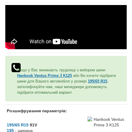
Якщо у Вас виникають труднощі з вибором шини
Hankook Ventus Prime 3 K125
або Ви хочете підібрати
шини для Вашого автомобіля у розмірі
195/65 R15
,
зателефонуйте нам, наші менеджери допоможуть
підібрати оптимальний варіант.
Розшифрування параметрів:
195/65 R15
91V
195
- ширина