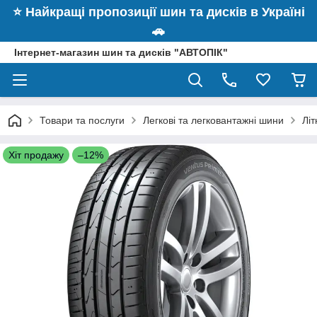
⭐️ Найкращі пропозиції шин та дисків в Україні
🚗
Інтернет-магазин шин та дисків "АВТОПІК"
Товари та послуги
Легкові та легковантажні шини
Лі
Хіт продажу
–12%