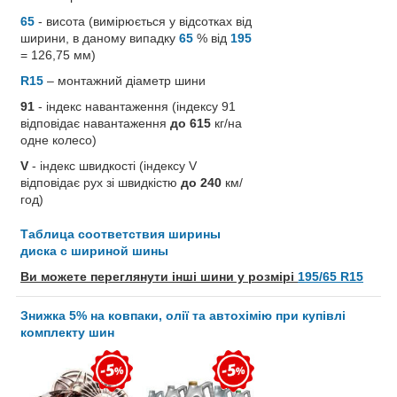
65
- висота (вимірюється у відсотках від
ширини, в даному випадку
65
% від
195
= 126,75 мм)
R15
– монтажний діаметр шини
91
- індекс навантаження (індексу 91
відповідає навантаження
до 615
кг/на
одне колесо)
V
- індекс швидкості (індексу V
відповідає рух зі швидкістю
до 240
км/
год)
Таблица соответствия ширины
диска с шириной шины
Ви можете переглянути інші шини у розмірі
195/65 R15
Знижка 5% на ковпаки, олії та автохімію при купівлі
комплекту шин