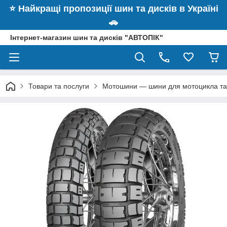
⭐️ Найкращі пропозиції шин та дисків в Україні
🚗
Інтернет-магазин шин та дисків "АВТОПІК"
Товари та послуги
Мотошини — шини для мотоцикла та