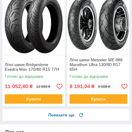
Літні шини Metzeler ME 888
Літні шини Bridgestone
Marathon Ultra 130/80 R17
Exedra Max 170/80 R15 77H
65H
Готово до відправки
Готово до відправки
11 052,80
8 191,04
₴
₴
12 560 ₴
9 308 ₴
Купити
Купити
Показати ще