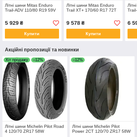
Літні шини Mitas Enduro
Літні шини Mitas Enduro
Літн
Trail-ADV 110/80 R19 59V
Trail XT+ 170/60 R17 72T
Trai
5 929
9 578
6 5
₴
₴
Купити
Купити
Акційні пропозиції та новинки
Хіт продажу
–12%
–12%
Літні шини Michelin Pilot Road
Літні шини Michelin Pilot
4 120/70 ZR17 58W
Power 2CT 120/70 ZR17 58W