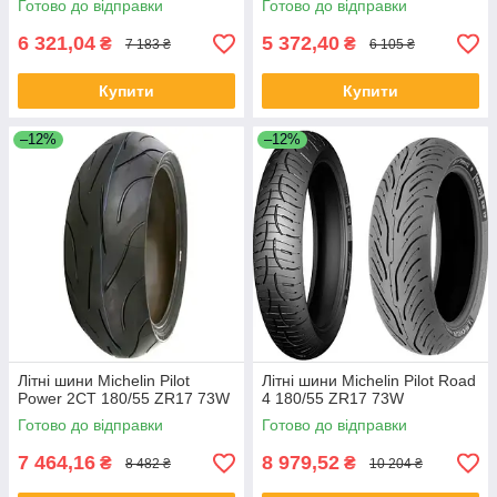
Готово до відправки
Готово до відправки
6 321,04
5 372,40
₴
₴
7 183 ₴
6 105 ₴
Купити
Купити
–12%
–12%
Літні шини Michelin Pilot
Літні шини Michelin Pilot Road
Power 2CT 180/55 ZR17 73W
4 180/55 ZR17 73W
Готово до відправки
Готово до відправки
7 464,16
8 979,52
₴
₴
8 482 ₴
10 204 ₴