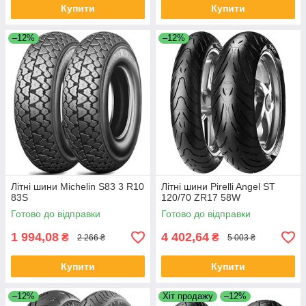
Купити
Купити
–12%
–12%
Літні шини Michelin S83 3 R10
Літні шини Pirelli Angel ST
83S
120/70 ZR17 58W
Готово до відправки
Готово до відправки
1 994,08
4 402,64
₴
₴
2 266 ₴
5 003 ₴
Купити
Купити
–12%
Хіт продажу
–12%