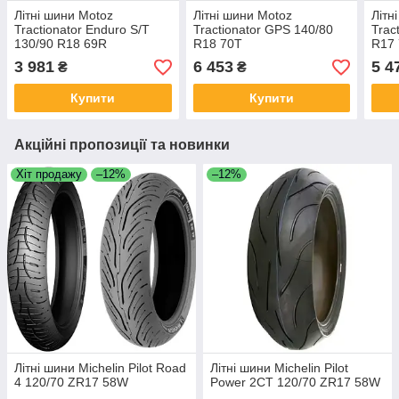
Літні шини Motoz
Літні шини Motoz
Літн
Tractionator Enduro S/T
Tractionator GPS 140/80
Trac
130/90 R18 69R
R18 70T
R17
3 981
6 453
5 4
₴
₴
Купити
Купити
Акційні пропозиції та новинки
Хіт продажу
–12%
–12%
Літні шини Michelin Pilot Road
Літні шини Michelin Pilot
4 120/70 ZR17 58W
Power 2CT 120/70 ZR17 58W