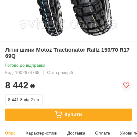
Літні шини Motoz Tractionator Rallz 150/70 R17
69Q
Готово до відправки
Код: 1002674768
Опт і роздріб
8 442
₴
8 441 ₴
від 2 шт.
Купити
Опис
Характеристики
Доставка
Оплата
Умови п