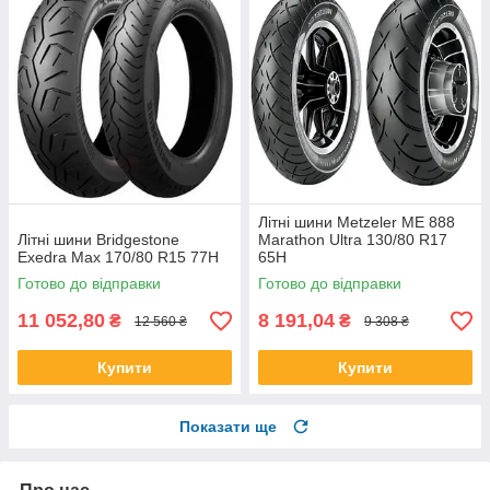
Літні шини Metzeler ME 888
Літні шини Bridgestone
Marathon Ultra 130/80 R17
Exedra Max 170/80 R15 77H
65H
Готово до відправки
Готово до відправки
11 052,80
8 191,04
₴
₴
12 560 ₴
9 308 ₴
Купити
Купити
Показати ще