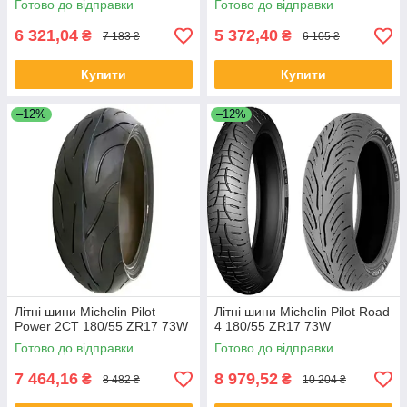
Готово до відправки
Готово до відправки
6 321,04
5 372,40
₴
₴
7 183 ₴
6 105 ₴
Купити
Купити
–12%
–12%
Літні шини Michelin Pilot
Літні шини Michelin Pilot Road
Power 2CT 180/55 ZR17 73W
4 180/55 ZR17 73W
Готово до відправки
Готово до відправки
7 464,16
8 979,52
₴
₴
8 482 ₴
10 204 ₴