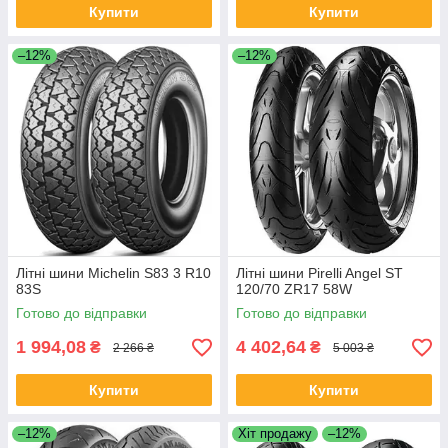
Купити
Купити
–12%
–12%
Літні шини Michelin S83 3 R10
Літні шини Pirelli Angel ST
83S
120/70 ZR17 58W
Готово до відправки
Готово до відправки
1 994,08
4 402,64
₴
₴
2 266 ₴
5 003 ₴
Купити
Купити
–12%
Хіт продажу
–12%