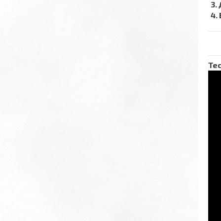
3.
4.
Тес