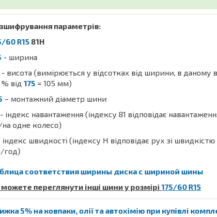
зшифрування параметрів:
5/60 R15
81H
5
- ширина
- висота (вимірюється у відсотках від ширини, в даному 
% від
175
= 105 мм)
5
– монтажний діаметр шини
- індекс навантаження (індексу 81 відповідає навантажен
/на одне колесо)
 індекс швидкості (індексу H відповідає рух зі швидкістю
/год)
блица соответствия ширины диска с шириной шины
 можете переглянути інші шини у розмірі
175/60 R15
ижка 5% на ковпаки, олії та автохімію при купівлі комп