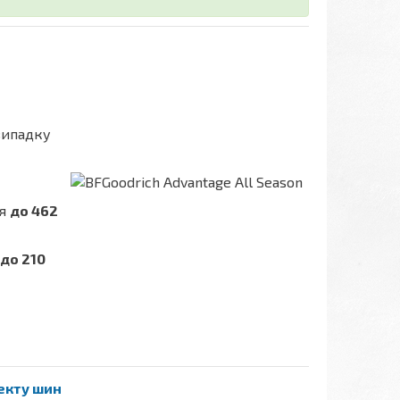
випадку
ня
до 462
до 210
лекту шин