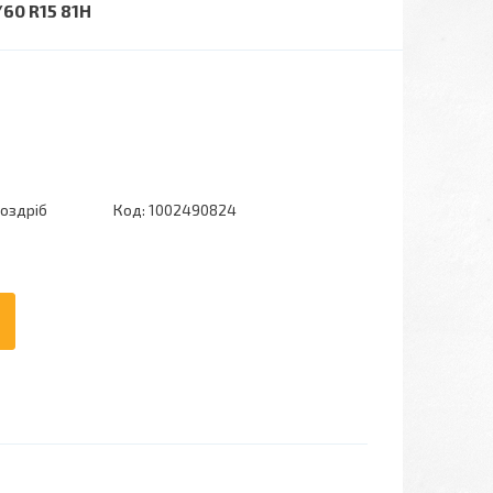
60 R15 81H
роздріб
Код:
1002490824