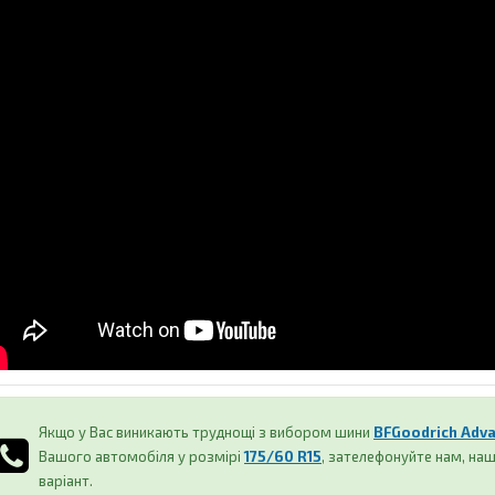
Якщо у Вас виникають труднощі з вибором шини
BFGoodrich Adva
Вашого автомобіля у розмірі
175/60 R15
, зателефонуйте нам, н
варіант.