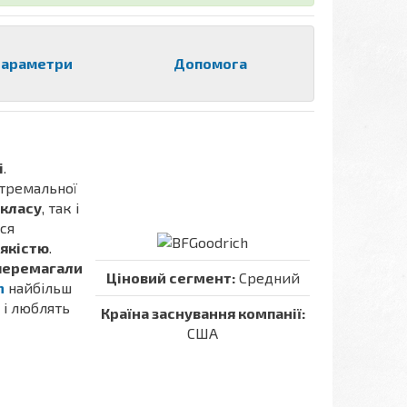
араметри
Допомога
і
.
тремальної
 класу
, так і
ся
 якістю
.
перемагали
Ціновий сегмент:
Средний
h
найбільш
 і люблять
Країна заснування компанії:
США