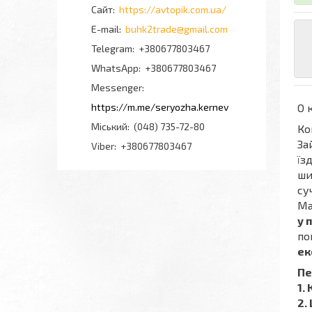
https://avtopik.com.ua/
buhk2trade@gmail.com
+380677803467
+380677803467
Messenger
https://m.me/seryozha.kernev
О 
Міський
(048) 735-72-80
Ко
За
Viber
+380677803467
їз
ши
су
Ма
у 
по
ек
Пе
1.
2.