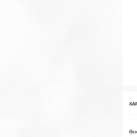
ХА
Ос