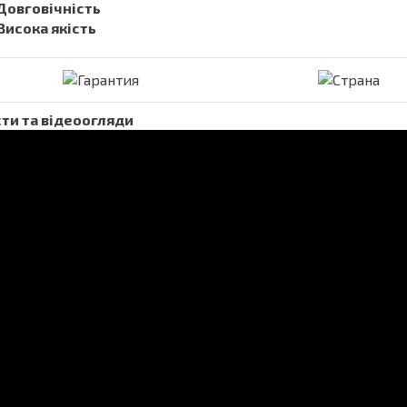
 Довговічність
 Висока якість
ти та відеоогляди