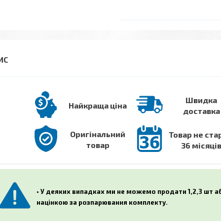
Швидка
Найкраща ціна
доставка
Оригінальний
Товар не ста
товар
36 місяці
• У деяких випадках ми не можемо продати 1,2,3 шт 
націнкою за розпарювання комплекту.