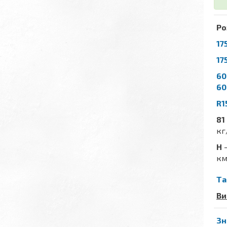
Ро
17
17
60
60
R1
81
кг
H
-
км
Та
Ви
Зн