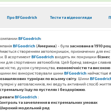
Про BFGoodrich
Тести та відеоогляди
П
компании
BFGoodrich
:
мпанія
BFGoodrich
(
Америка
) - була
заснована в 1910 роц
ймається створенням автопокришок, призначених для екс
ди. В асортимент
BFGoodrich
входять як покришки
бізнес
ни для спортивних автомобілів. Цей бренд завжди славив
часністю, духом суперництва,
економічністю та високою
шини які використовували шини
BFGoodrich
найчастіше
позашляхових турнірах по всьому світу
. Шини
BFGoodric
пулярні у автовласників, які ведуть активний спосіб життя
стремальну їзду по пустелях і бездоріжжю
.
реваги
BFGoodrich
:
 Контроль та зачеплення в екстремальних умовах
 Широкий модельний ряд