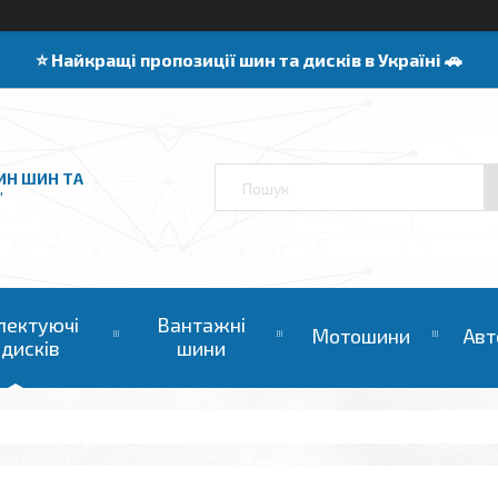
⭐️ Найкращі пропозиції шин та дисків в Україні 🚗
ИН ШИН ТА
"
лектуючі
Вантажні
Мотошини
Авт
 дисків
шини