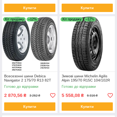
Купити
Купити
Хіт продажу
–12%
Хіт продажу
–12%
Всесезонні шини Debica
Зимові шини Michelin Agilis
Navigator 2 175/70 R13 82T
Alpin 195/70 R15C 104/102R
Готово до відправки
Готово до відправки
2 870,56
5 558,08
₴
₴
3 262 ₴
6 316 ₴
Купити
Купити