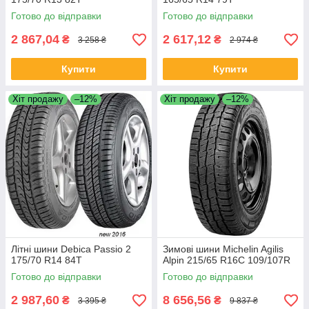
Готово до відправки
Готово до відправки
2 867,04
2 617,12
₴
₴
3 258 ₴
2 974 ₴
Купити
Купити
Хіт продажу
–12%
Хіт продажу
–12%
Літні шини Debica Passio 2
Зимові шини Michelin Agilis
175/70 R14 84T
Alpin 215/65 R16C 109/107R
Готово до відправки
Готово до відправки
2 987,60
8 656,56
₴
₴
3 395 ₴
9 837 ₴