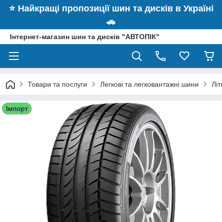
⭐️ Найкращі пропозиції шин та дисків в Україні
🚗
Інтернет-магазин шин та дисків "АВТОПІК"
Товари та послуги
Легкові та легковантажні шини
Літ
Імпорт