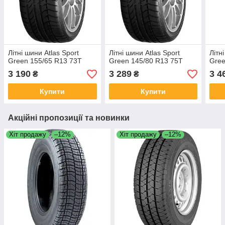
Літні шини Atlas Sport
Літні шини Atlas Sport
Літн
Green 155/65 R13 73T
Green 145/80 R13 75T
Gree
3 190
3 289
3 4
₴
₴
Купити
Купити
Акційні пропозиції та новинки
Хіт продажу
–12%
Хіт продажу
–12%