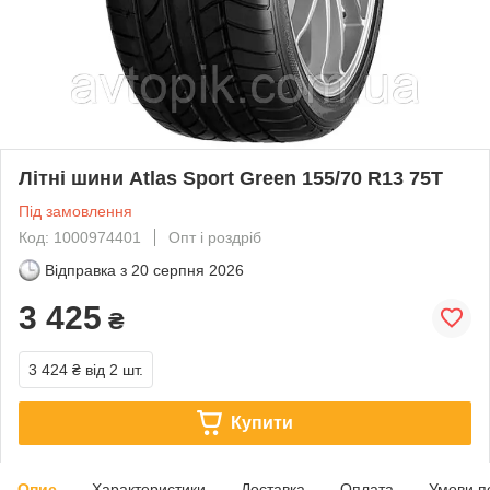
Літні шини Atlas Sport Green 155/70 R13 75T
Під замовлення
Код: 1000974401
Опт і роздріб
Відправка з
20 серпня 2026
3 425
₴
3 424 ₴
від 2 шт.
Купити
Опис
Характеристики
Доставка
Оплата
Умови п