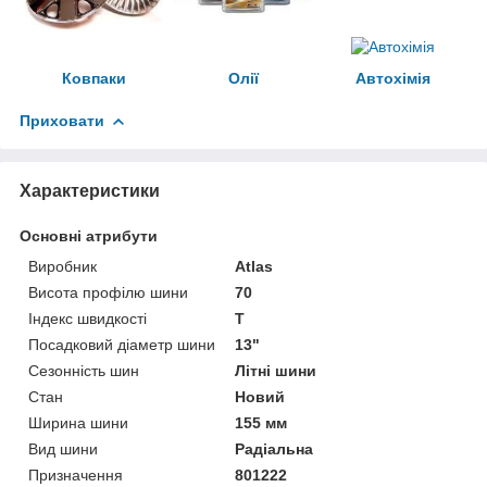
Ковпаки
Олії
Автохімія
Приховати
Характеристики
Основні атрибути
Виробник
Atlas
Висота профілю шини
70
Індекс швидкості
T
Посадковий діаметр шини
13"
Сезонність шин
Літні шини
Стан
Новий
Ширина шини
155 мм
Вид шини
Радіальна
Призначення
801222