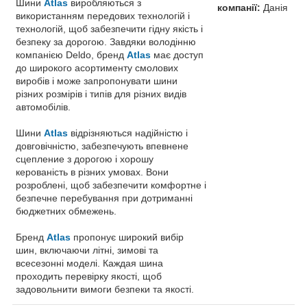
Шини
Atlas
виробляються з
компанії:
Данія
використанням передових технологій і
технологій, щоб забезпечити гідну якість і
безпеку за дорогою. Завдяки володінню
компанією Deldo, бренд
Atlas
має доступ
до широкого асортименту смолових
виробів і може запропонувати шини
різних розмірів і типів для різних видів
автомобілів.
Шини
Atlas
відрізняються надійністю і
довговічністю, забезпечують впевнене
сцепление з дорогою і хорошу
керованість в різних умовах. Вони
розроблені, щоб забезпечити комфортне і
безпечне перебування при дотриманні
бюджетних обмежень.
Бренд
Atlas
пропонує широкий вибір
шин, включаючи літні, зимові та
всесезонні моделі. Каждая шина
проходить перевірку якості, щоб
задовольнити вимоги безпеки та якості.