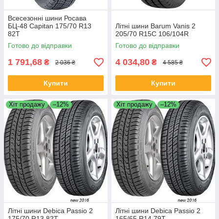
Всесезонні шини Росава
БЦ-48 Capitan 175/70 R13
Літні шини Barum Vanis 2
82T
205/70 R15C 106/104R
Готово до відправки
Готово до відправки
1 791,68
4 034,80
₴
₴
2 036 ₴
4 585 ₴
Купити
Купити
Хіт продажу
–12%
Хіт продажу
–12%
Літні шини Debica Passio 2
Літні шини Debica Passio 2
175/70 R13 82T
165/65 R14 79T