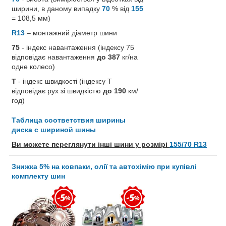
ширини, в даному випадку
70
% від
155
= 108,5 мм)
R13
– монтажний діаметр шини
75
- індекс навантаження (індексу 75
відповідає навантаження
до 387
кг/на
одне колесо)
T
- індекс швидкості (індексу T
відповідає рух зі швидкістю
до 190
км/
год)
Таблица соответствия ширины
диска с шириной шины
Ви можете переглянути інші шини у розмірі
155/70 R13
Знижка 5% на ковпаки, олії та автохімію при купівлі
комплекту шин