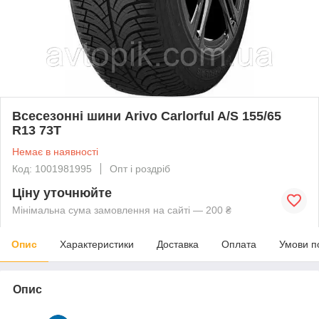
Всесезонні шини Arivo Carlorful A/S 155/65
R13 73T
Немає в наявності
Код: 1001981995
Опт і роздріб
Ціну уточнюйте
Мінімальна сума замовлення на сайті — 200 ₴
Опис
Характеристики
Доставка
Оплата
Умови п
Опис