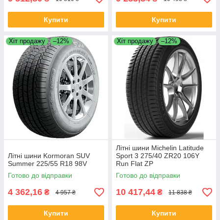
Купити
Купити
Хіт продажу
–12%
Хіт продажу
–12%
Літні шини Michelin Latitude
Літні шини Kormoran SUV
Sport 3 275/40 ZR20 106Y
Summer 225/55 R18 98V
Run Flat ZP
Готово до відправки
Готово до відправки
4 362,16
10 417,44
₴
₴
4 957 ₴
11 838 ₴
Купити
Купити