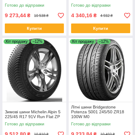
Готово до відправки
Готово до відправки
9 273,44
4 340,16
₴
₴
10 538 ₴
4 932 ₴
Купити
Купити
Хіт продажу
–12%
Хіт продажу
–12%
Літні шини Bridgestone
Зимові шини Michelin Alpin 5
Potenza S001 245/50 ZR18
225/45 R17 91V Run Flat ZP
100W M0
Готово до відправки
Готово до відправки
9 512,80
9 233,84
₴
₴
10 810 ₴
10 493 ₴