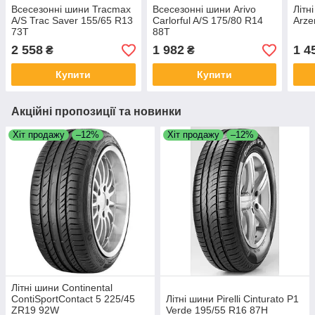
Всесезонні шини Tracmax
Всесезонні шини Arivo
Літн
A/S Trac Saver 155/65 R13
Carlorful A/S 175/80 R14
Arze
73T
88T
2 558
1 982
1 4
₴
₴
Купити
Купити
Акційні пропозиції та новинки
Хіт продажу
–12%
Хіт продажу
–12%
Літні шини Continental
ContiSportContact 5 225/45
Літні шини Pirelli Cinturato P1
ZR19 92W
Verde 195/55 R16 87H