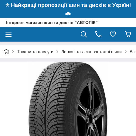
⭐️ Найкращі пропозиції шин та дисків в Україні
🚗
Інтернет-магазин шин та дисків "АВТОПІК"
Товари та послуги
Легкові та легковантажні шини
Все