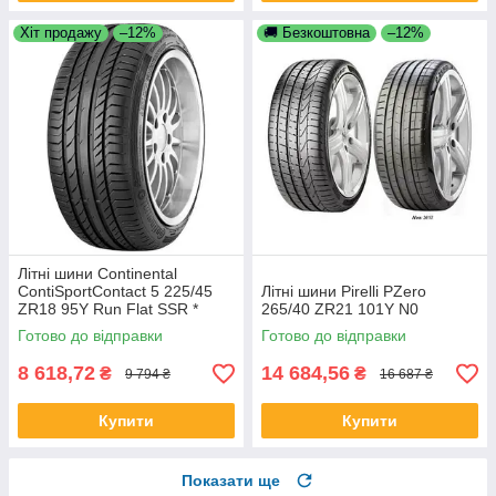
Хіт продажу
–12%
🚚 Безкоштовна
–12%
Літні шини Continental
ContiSportContact 5 225/45
Літні шини Pirelli PZero
ZR18 95Y Run Flat SSR *
265/40 ZR21 101Y N0
Готово до відправки
Готово до відправки
8 618,72
14 684,56
₴
₴
9 794 ₴
16 687 ₴
Купити
Купити
Показати ще