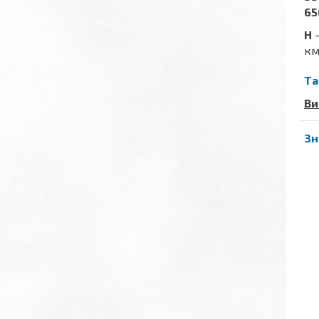
65
H
-
км
Та
Ви
Зн