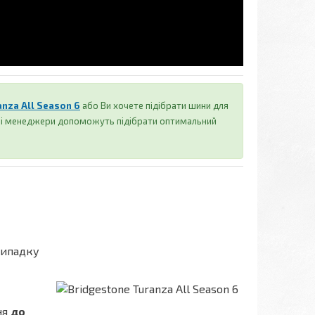
anza All Season 6
або Ви хочете підібрати шини для
аші менеджери допоможуть підібрати оптимальний
випадку
ня
до