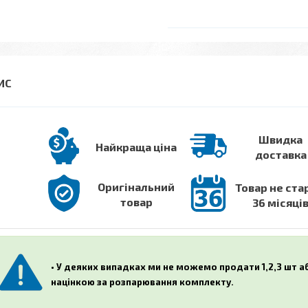
Швидка
Найкраща ціна
доставка
Оригінальний
Товар не ста
товар
36 місяці
• У деяких випадках ми не можемо продати 1,2,3 шт 
націнкою за розпарювання комплекту.