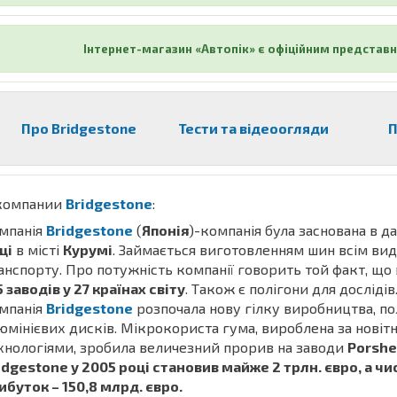
Інтернет-магазин «Автопік» є офіційним представн
Про Bridgestone
Тести та відеоогляди
П
компании
Bridgestone
:
мпанія
Bridgestone
(
Японія
)-компанія була заснована в 
ці
в місті
Курумі
. Займається виготовленням шин всім вид
анспорту. Про потужність компанії говорить той факт, що в
5 заводів у 27 країнах світу
. Також є полігони для дослідів.
мпанія
Bridgestone
розпочала нову гілку виробництва, п
юмінієвих дисків. Мікрокориста гума, вироблена за новіт
хнологіями, зробила величезний прорив на заводи
Porshe
idgestone у 2005 році становив майже 2 трлн. євро, а ч
ибуток – 150,8 млрд. євро.