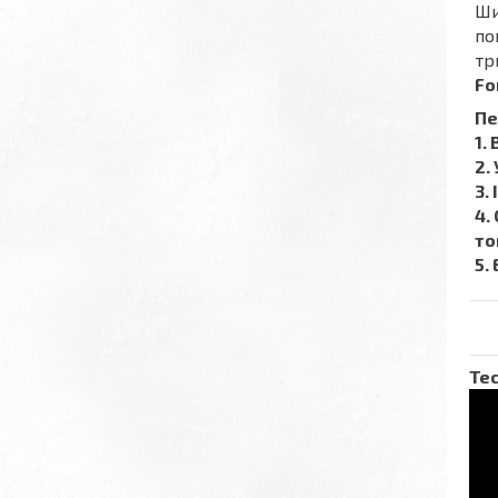
Ши
по
тр
Fo
Пе
1.
2.
3.
4.
то
5.
Тес