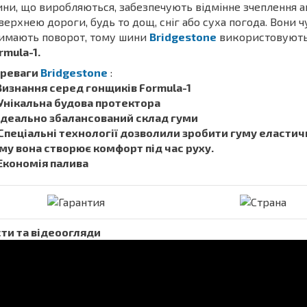
ни, що виробляються, забезпечують відмінне зчеплення а
верхнею дороги, будь то дощ, сніг або суха погода. Вони 
имають поворот, тому шини
Bridgestone
використовують 
rmula-1.
реваги
Bridgestone
:
 Визнання серед гонщиків Formula-1
 Унікальна будова протектора
 Ідеально збалансований склад гуми
 Спеціальні технології дозволили зробити гуму еластич
му вона створює комфорт під час руху.
 Економія палива
ти та відеоогляди