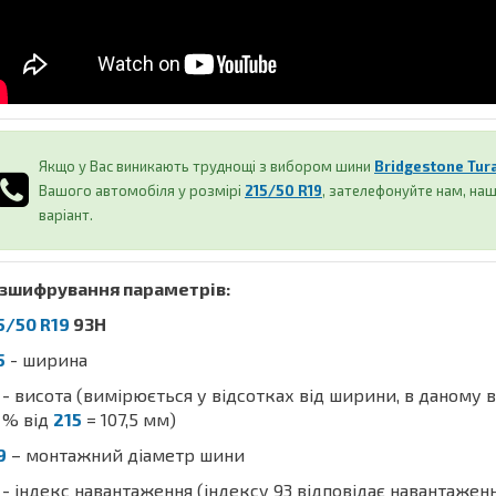
Якщо у Вас виникають труднощі з вибором шини
Bridgestone Tur
Вашого автомобіля у розмірі
215/50 R19
, зателефонуйте нам, н
варіант.
зшифрування параметрів:
5/50 R19
93H
5
- ширина
- висота (вимірюється у відсотках від ширини, в даному 
% від
215
= 107,5 мм)
9
– монтажний діаметр шини
- індекс навантаження (індексу 93 відповідає навантажен