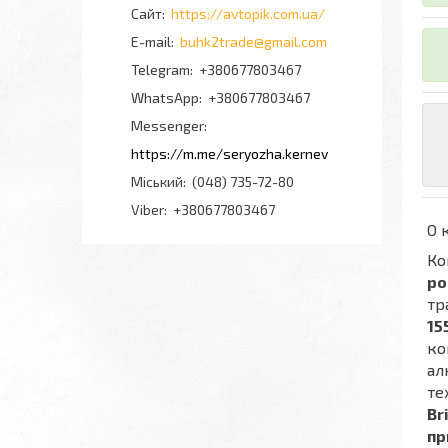
https://avtopik.com.ua/
buhk2trade@gmail.com
+380677803467
+380677803467
Messenger
https://m.me/seryozha.kernev
Міський
(048) 735-72-80
Viber
+380677803467
О 
Ко
ро
тр
15
ко
ал
те
Br
пр