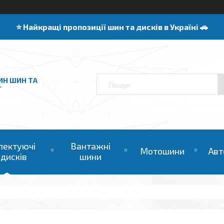
⭐️ Найкращі пропозиції шин та дисків в Україні 🚗
ИН ШИН ТА
"
лектуючі
Вантажні
Мотошини
Авт
 дисків
шини