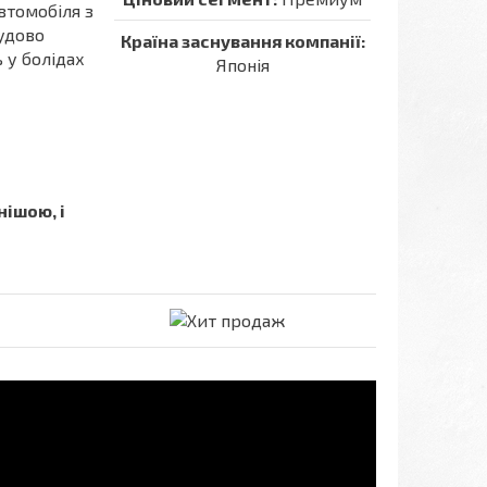
втомобіля з
чудово
Країна заснування компанії:
у болідах
Японія
нішою, і