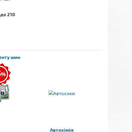
до 210
лекту шин
Автохімія