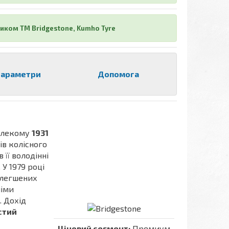
иком ТМ Bridgestone, Kumho Tyre
араметри
Допомога
далекому
1931
ів колісного
 її володінні
 У 1979 році
олегшених
німи
. Дохід
истий
Ціновий сегмент:
Премиум