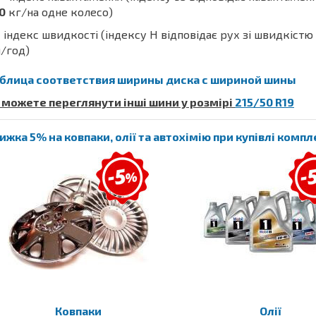
0
кг/на одне колесо)
 індекс швидкості (індексу H відповідає рух зі швидкістю
/год)
блица соответствия ширины диска с шириной шины
 можете переглянути інші шини у розмірі
215/50 R19
ижка 5% на ковпаки, олії та автохімію при купівлі комп
Ковпаки
Олії