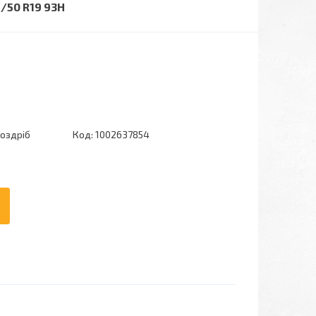
/50 R19 93H
роздріб
Код:
1002637854
6