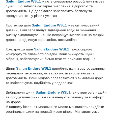
Sailun Endure WSL1
мають спеціально розроблену гумову
суміш, що забезпечує гарне зчеплення з дорогою та
довговічність. Це допомагає забезпечити безпеку та
продуктивність у різних умовах.
Протектор шин
Sailun Endure WSL1
має оптимізований
дизайн, який забезпечує відведення води та зниження
ризику аквапланування. Це покращує зчеплення на мокрій
дорозі та підвищує керованість автомобіля.
Конструкція шин
Sailun Endure WSL1
також сприяє
комфорту та плавності поїздки. Вони знижують шум і
вібрації, забезпечуючи більш тихе та приємне водіння.
Шини
Sailun Endure WSL1
виробляються із застосуванням
передових технологій, які гарантують високу якість та
довговічність. Вони чудово справляються з вимогами доріг
та забезпечують надійність у подорожах.
Вибираючи шини
Sailun Endure WSL1
, ви отримуєте надійні
та продуктивні шини, які забезпечують безпеку та комфорт
на дорозі.
У нашому інтернет-магазині ви маєте можливість придбати
оригінальні шини за привабливою ціною. Ми гарантуємо