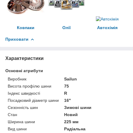
Ковпаки
Олії
Автохімія
Приховати
Характеристики
Основні атрибути
Виробник
Sailun
Висота профілю шини
75
Індекс швидкості
R
Посадковий діаметр шини
16"
Сезонність шин
Зимові шини
Стан
Новий
Ширина шини
225 мм
Вид шини
Радіальна