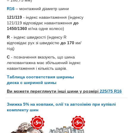
R16
– монтажний діаметр шини
121/119
- індекс навантаження (індексу
121/119 відповідає навантаження
до
1450/1360
кг/на одне колесо)
R
- індекс швидкості (індексу R
відповідає рух зі швидкістю
до 170
км/
год)
C
- позначення вказують, що шина
легковантажна має збільшений індекс
навантаження і кількість шарів.
Таблица соответствия ширины
диска с шириной шины
Ви можете переглянути інші шини у розмірі
225/75 R16
Знижка 5% на ковпаки, олії та автохімію при купівлі
комплекту шин