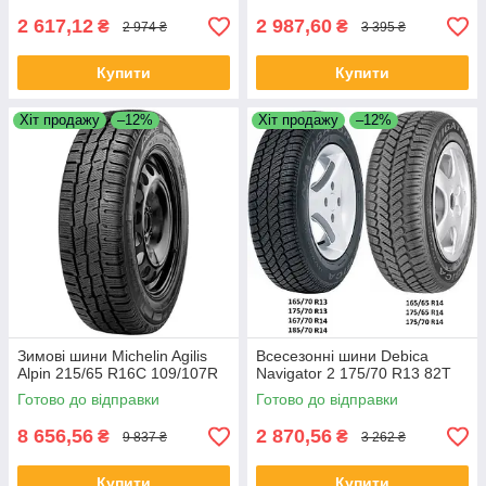
2 617,12
2 987,60
₴
₴
2 974 ₴
3 395 ₴
Купити
Купити
Хіт продажу
–12%
Хіт продажу
–12%
Зимові шини Michelin Agilis
Всесезонні шини Debica
Alpin 215/65 R16C 109/107R
Navigator 2 175/70 R13 82T
Готово до відправки
Готово до відправки
8 656,56
2 870,56
₴
₴
9 837 ₴
3 262 ₴
Купити
Купити