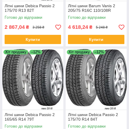
Літні шини Debica Passio 2
Літні шини Barum Vanis 2
175/70 R13 82T
205/75 R16C 110/108R
Готово до відправки
Готово до відправки
2 867,04
4 618,24
₴
₴
3 258 ₴
5 248 ₴
Купити
Купити
Хіт продажу
–12%
Хіт продажу
–12%
Літні шини Debica Passio 2
Літні шини Debica Passio 2
165/65 R14 79T
175/70 R14 84T
Готово до відправки
Готово до відправки