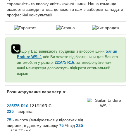
справжність та високу якість кожної шини. Наша команда
експертів завжди готова допомогти вам з вибором та надати
професійні консультації.
Якщо у Вас виникають труднощі з вибором шини
Sailun
Endure WSL1
або Ви хочете підібрати шини для Вашого
автомобіля у розмірі
225/75 R16
, зателефонуйте нам,
наші менеджери допоможуть підібрати оптимальний
варіант.
Розшифрування параметрів:
225/75 R16
121/119R C
225
- ширина
75
- висота (вимірюється у відсотках від
ширини, в даному випадку
75
% від
225
= 168,75 мм)