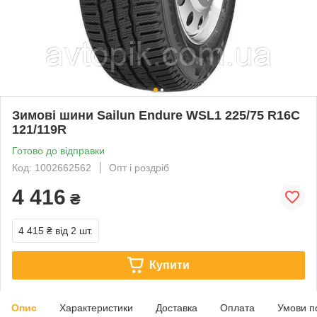
Зимові шини Sailun Endure WSL1 225/75 R16C
121/119R
Готово до відправки
Код: 1002662562
Опт і роздріб
4 416
₴
4 415 ₴
від 2 шт.
Купити
Опис
Характеристики
Доставка
Оплата
Умови п