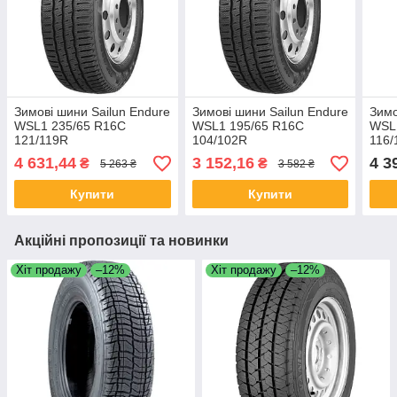
Зимові шини Sailun Endure
Зимові шини Sailun Endure
Зимо
WSL1 235/65 R16C
WSL1 195/65 R16C
WSL
121/119R
104/102R
116/
4 631,44
3 152,16
4 3
₴
₴
5 263 ₴
3 582 ₴
Купити
Купити
Акційні пропозиції та новинки
Хіт продажу
–12%
Хіт продажу
–12%