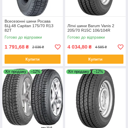
Всесезонні шини Росава
БЦ-48 Capitan 175/70 R13
Літні шини Barum Vanis 2
82T
205/70 R15C 106/104R
Готово до відправки
Готово до відправки
1 791,68
4 034,80
₴
₴
2 036 ₴
4 585 ₴
Купити
Купити
Хіт продажу
–12%
Хіт продажу
–12%