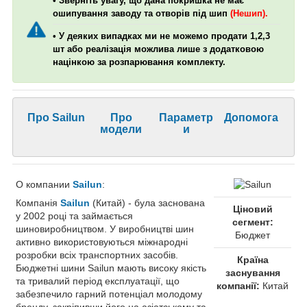
• Зверніть увагу, що дана покришка не має
ошипування заводу та отворів під шип
(Нешип).
• У деяких випадках ми не можемо продати 1,2,3
шт або реалізація можлива лише з додатковою
націнкою за розпарювання комплекту.
Про Sailun
Про
Параметр
Допомога
модели
и
О компании
Sailun
:
Компанія
Sailun
(Китай) - була заснована
Ціновий
у 2002 році та займається
сегмент:
шиновиробництвом. У виробництві шин
Бюджет
активно використовуються міжнародні
розробки всіх транспортних засобів.
Країна
Бюджетні шини Sailun мають високу якість
заснування
та тривалий період експлуатації, що
компанії:
Китай
забезпечило гарний потенціал молодому
бренду, закріпивши його на азіатському та