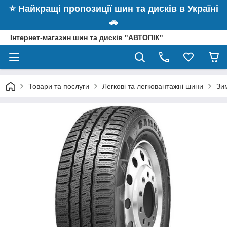
⭐️ Найкращі пропозиції шин та дисків в Україні
🚗
Інтернет-магазин шин та дисків "АВТОПІК"
Товари та послуги
Легкові та легковантажні шини
Зи