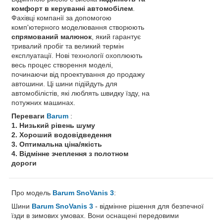
комфорт в керуванні автомобілем
.
Фахівці компанії за допомогою
комп'ютерного моделювання створюють
спрямований малюнок
, який гарантує
тривалий пробіг та великий термін
експлуатації. Нові технології охоплюють
весь процес створення моделі,
починаючи від проектування до продажу
автошини. Ці шини підійдуть для
автомобілістів, які люблять швидку їзду, на
потужних машинах.
Переваги
Barum
:
1. Низький рівень шуму
2. Хороший водовідведення
3. Оптимальна ціна/якість
4. Відмінне зчеплення з полотном
дороги
Про модель
Barum SnoVanis 3
:
Шини
Barum SnoVanis 3
- відмінне рішення для безпечної
їзди в зимових умовах. Вони оснащені передовими