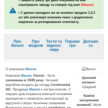
• Зверніть увагу, що дана покришка не має
ошипування заводу та отворів під шип
(Нешип).
• У деяких випадках ми не можемо продати 1,2,3
шт або реалізація можлива лише з додатковою
націнкою за розпарювання комплекту.
Про
Про
Тести та
Параме
Допомо
Barum
модели
відеоог
три
га
ляди
О компании
Barum
:
Компанія
Barum
(
Чехія
) - була
Ціновий
заснована в 1945 році
. Чеський
сегмент:
виробник входить до складу
Continental
Средний
AG
. Продукція
Barum
є екстра-класом. З
перших днів існування компанії основним
Країна
принципом є тривалість експлуатації за
заснування
відсутності втрат технічних показників.
компанії:
Чехія
Відмінною рисою є висока
надійність та