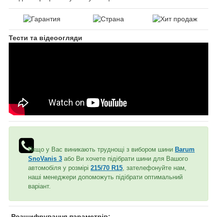
Тести та відеоогляди
Якщо у Вас виникають труднощі з вибором шини
Barum
SnoVanis 3
або Ви хочете підібрати шини для Вашого
автомобіля у розмірі
215/70 R15
, зателефонуйте нам,
наші менеджери допоможуть підібрати оптимальний
варіант.
Розшифрування параметрів: