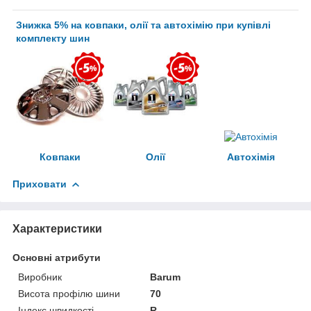
Знижка 5% на ковпаки, олії та автохімію при купівлі
комплекту шин
Ковпаки
Олії
Автохімія
Приховати
Характеристики
Основні атрибути
Виробник
Barum
Висота профілю шини
70
Індекс швидкості
R