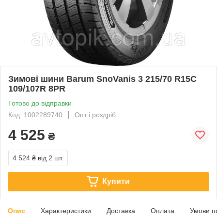
Зимові шини Barum SnoVanis 3 215/70 R15C
109/107R 8PR
Готово до відправки
Код: 1002289740
Опт і роздріб
4 525
₴
4 524 ₴
від 2 шт.
Купити
Опис
Характеристики
Доставка
Оплата
Умови п