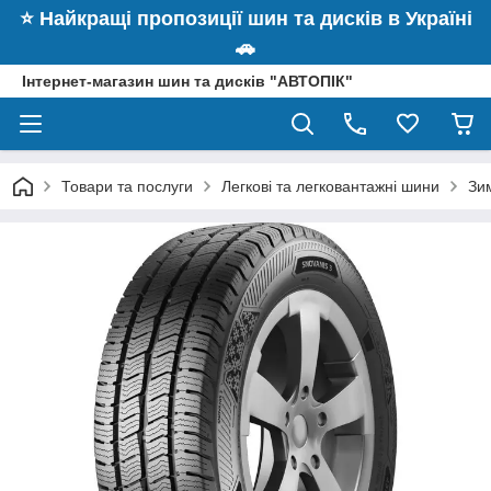
⭐️ Найкращі пропозиції шин та дисків в Україні
🚗
Інтернет-магазин шин та дисків "АВТОПІК"
Товари та послуги
Легкові та легковантажні шини
Зи