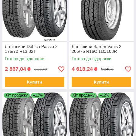
Літні шини Debica Passio 2
Літні шини Barum Vanis 2
175/70 R13 82T
205/75 R16C 110/108R
Готово до відправки
Готово до відправки
2 867,04
4 618,24
₴
₴
3 258 ₴
5 248 ₴
Купити
Купити
Хіт продажу
–12%
Хіт продажу
–12%