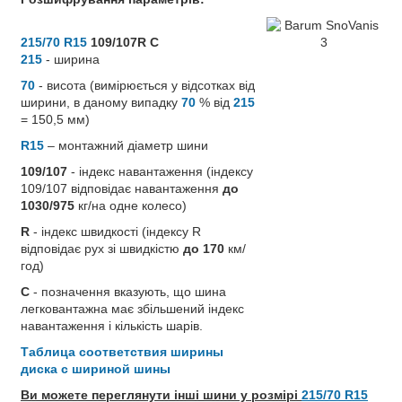
215/70 R15
109/107R C
215
- ширина
70
- висота (вимірюється у відсотках від
ширини, в даному випадку
70
% від
215
= 150,5 мм)
R15
– монтажний діаметр шини
109/107
- індекс навантаження (індексу
109/107 відповідає навантаження
до
1030/975
кг/на одне колесо)
R
- індекс швидкості (індексу R
відповідає рух зі швидкістю
до 170
км/
год)
C
- позначення вказують, що шина
легковантажна має збільшений індекс
навантаження і кількість шарів.
Таблица соответствия ширины
диска с шириной шины
Ви можете переглянути інші шини у розмірі
215/70 R15