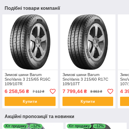
Подібні товари компанії
Зимові шини Barum
Зимові шини Barum
Зимо
SnoVanis 3 215/65 R16C
SnoVanis 3 215/60 R17C
SnoV
109/107R
109/107T
107/
6 258,56
7 799,44
4 3
₴
₴
7 112 ₴
8 863 ₴
Купити
Купити
Акційні пропозиції та новинки
Хіт продажу
–12%
Хіт продажу
–12%