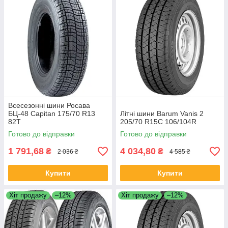
Всесезонні шини Росава
БЦ-48 Capitan 175/70 R13
Літні шини Barum Vanis 2
82T
205/70 R15C 106/104R
Готово до відправки
Готово до відправки
1 791,68
4 034,80
₴
₴
2 036 ₴
4 585 ₴
Купити
Купити
Хіт продажу
–12%
Хіт продажу
–12%