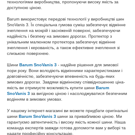
технологіями виробництва, пропонуючи високу якість за
доступною ціною.
Barum використовує передові технології у виробництві шин
SnoVanis 3. Їх спеціальна гумова суміш забезпечує відмінне
зчеплення на мокрій і засніженій поверхні, забезпечуючи
надійність і безпеку на зимових дорогах. Протектор з
унікальним малюнком протектора забезпечує відмінне
зчеплення і керованість, а також ефективне зчеплення зі
слизькою поверхнею.
Шини
Barum SnoVanis 3
- надійне рішення для зимової
пори року. Вони володіють відмінними характеристиками і
довговічністю, забезпечуючи впевненість на будь-яких
зимових дорогах. Завдяки відмінному співвідношенню ціна-
якість ви отримуєте можливість купити шини
Barum
SnoVanis 3
за вигідною ціною і насолоджуватися безпечним
водінням в зимових умовах.
У нашому інтернет-магазині ви можете придбати оригінальні
шини
Barum SnoVanis 3
шини за привабливою ціною. Ми
гарантуємо автентичність і високу якість кожної шини. Наша
команда експертів завжди готова допомогти вам у виборі та
надати професійну консультацію.