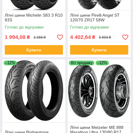
Літні шини Michelin S83 3 R10
Літні шини Pirelli Angel ST
83S
120/70 ZR17 58W
Готово до відправки
Готово до відправки
1 994,08
4 402,64
₴
₴
2 266 ₴
5 003 ₴
Купити
Купити
–12%
Хіт продажу
–12%
Літні шини Metzeler ME 888
Літні шини Bridgestone
Marathon Ultra 130/80 R17