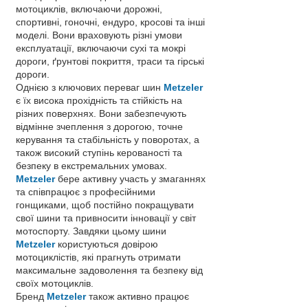
мотоциклів, включаючи дорожні,
спортивні, гоночні, ендуро, кросові та інші
моделі. Вони враховують різні умови
експлуатації, включаючи сухі та мокрі
дороги, ґрунтові покриття, траси та гірські
дороги.
Однією з ключових переваг шин
Metzeler
є їх висока прохідність та стійкість на
різних поверхнях. Вони забезпечують
відмінне зчеплення з дорогою, точне
керування та стабільність у поворотах, а
також високий ступінь керованості та
безпеку в екстремальних умовах.
Metzeler
бере активну участь у змаганнях
та співпрацює з професійними
гонщиками, щоб постійно покращувати
свої шини та привносити інновації у світ
мотоспорту. Завдяки цьому шини
Metzeler
користуються довірою
мотоциклістів, які прагнуть отримати
максимальне задоволення та безпеку від
своїх мотоциклів.
Бренд
Metzeler
також активно працює