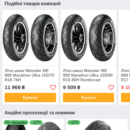
Подібні товари компанії
Літні шини Metzeler ME
Літні шини Metzeler ME
Літн
888 Marathon Ultra 150/70
888 Marathon Ultra 150/90
888 
R18 76H
R15 80H Reinforced
R17
11 969
9 509
8 1
₴
₴
Купити
Купити
Акційні пропозиції та новинки
Хіт продажу
–12%
–12%