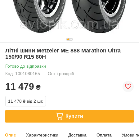
Літні шини Metzeler ME 888 Marathon Ultra
150/90 R15 80H
Готово до відправки
Код: 1001080165
Опт і роздріб
11 479
₴
11 478 ₴
від 2 шт.
Купити
Опис
Характеристики
Доставка
Оплата
Умови п