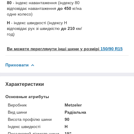
80
- індекс навантаження (індексу 80
відповідає навантаження
до 450
кг/на
одне колесо)
H
- індекс швидкості (індексу H
відповідає рух зі швидкістю
до 210
км/
год)
Ви можете переглянути інші шини у розмірі
150/90 R15
Приховати
Характеристики
Основные атрибуты
Виробник
Metzeler
Вид шини
Радіальна
Висота профілю шини
90
Індекс швидкості
H
Посадковий діаметр шини
15"