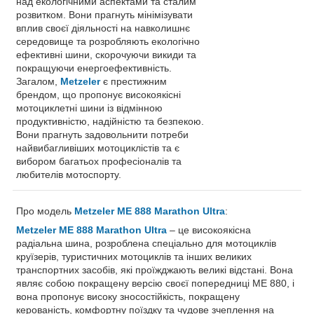
над екологічними аспектами та сталим
розвитком. Вони прагнуть мінімізувати
вплив своєї діяльності на навколишнє
середовище та розробляють екологічно
ефективні шини, скорочуючи викиди та
покращуючи енергоефективність.
Загалом,
Metzeler
є престижним
брендом, що пропонує високоякісні
мотоциклетні шини із відмінною
продуктивністю, надійністю та безпекою.
Вони прагнуть задовольнити потреби
найвибагливіших мотоциклістів та є
вибором багатьох професіоналів та
любителів мотоспорту.
Про модель
Metzeler ME 888 Marathon Ultra
:
Metzeler ME 888 Marathon Ultra
– це високоякісна
радіальна шина, розроблена спеціально для мотоциклів
круїзерів, туристичних мотоциклів та інших великих
транспортних засобів, які проїжджають великі відстані. Вона
являє собою покращену версію своєї попередниці ME 880, і
вона пропонує високу зносостійкість, покращену
керованість, комфортну поїздку та чудове зчеплення на