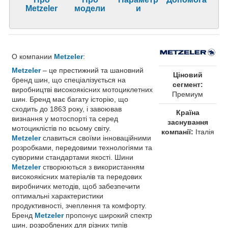
Metzeler
модели
и
О компании
Metzeler
:
Metzeler
– це престижний та шановний
Ціновий
бренд шин, що спеціалізується на
сегмент:
виробництві високоякісних мотоциклетних
Премиум
шин. Бренд має багату історію, що
сходить до 1863 року, і завоював
Країна
визнання у мотоспорті та серед
заснування
мотоциклістів по всьому світу.
компанії:
Італія
Metzeler
славиться своїми інноваційними
розробками, передовими технологіями та
суворими стандартами якості. Шини
Metzeler
створюються з використанням
високоякісних матеріалів та передових
виробничих методів, щоб забезпечити
оптимальні характеристики
продуктивності, зчеплення та комфорту.
Бренд
Metzeler
пропонує широкий спектр
шин, розроблених для різних типів