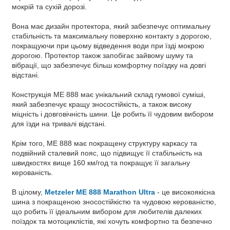
мокрій та сухій дорозі.
Вона має дизайн протектора, який забезпечує оптимальну
стабільність та максимальну поверхню контакту з дорогою,
покращуючи при цьому відведення води при їзді мокрою
дорогою. Протектор також запобігає зайвому шуму та
вібрації, що забезпечує більш комфортну поїздку на довгі
відстані.
Конструкція ME 888 має унікальний склад гумової суміші,
який забезпечує кращу зносостійкість, а також високу
міцність і довговічність шини. Це робить її чудовим вибором
для їзди на тривалі відстані.
Крім того, ME 888 має покращену структуру каркасу та
подвійний сталевий пояс, що підвищує її стабільність на
швидкостях вище 160 км/год та покращує її загальну
керованість.
В цілому,
Metzeler ME 888 Marathon Ultra
- це високоякісна
шина з покращеною зносостійкістю та чудовою керованістю,
що робить її ідеальним вибором для любителів далеких
поїздок та мотоциклістів, які хочуть комфортно та безпечно