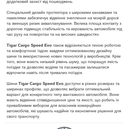
додатковий захист від пошкоджень.
Спеціальний дизайн протектора з широкими канавками та
ламелями забезпечує відмінне зчеплення на мокрій дорозі
та зменшує ризик аквапланування. Велика площа контакту з
дорогою підвищує стабільність та керованість автомобіля під
час руху на поворотах та на високих швидкостях.
Tigar Cargo Speed ​​Evo
також відрізняються тихою роботою
та комфортною їздою завдяки оптимізованому дизайну
шини та використанню нових технологій у виробництві. Крім
того, вони мають низький рівень шуму, що покращує якість
поїздки та дозволяє водіям та пасажирам залишатися
відпочили навіть після тривалих поїздок.
Шини
Tigar Cargo Speed ​​Evo
доступні в різних розмірах та
ширинах профілю, що дозволяє вибрати оптимальний
варіант для конкретного типу вантажного автомобіля. Вони
мають відмінне співвідношення ціни та якості, що робить їх
привабливим вибором для власників комерційних
автомобілів, які шукають надійне та економічне рішення для
свого транспорту.