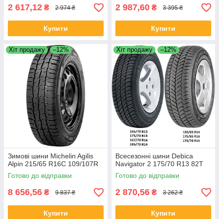
2 617,12
2 987,60
₴
₴
2 974 ₴
3 395 ₴
Купити
Купити
Хіт продажу
–12%
Хіт продажу
–12%
Зимові шини Michelin Agilis
Всесезонні шини Debica
Alpin 215/65 R16C 109/107R
Navigator 2 175/70 R13 82T
Готово до відправки
Готово до відправки
8 656,56
2 870,56
₴
₴
9 837 ₴
3 262 ₴
Купити
Купити