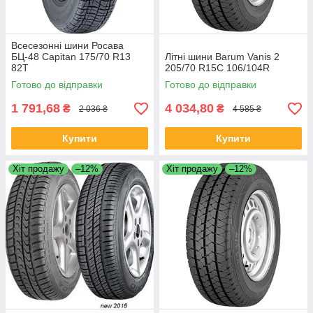
Всесезонні шини Росава
БЦ-48 Capitan 175/70 R13
Літні шини Barum Vanis 2
82T
205/70 R15C 106/104R
Готово до відправки
Готово до відправки
1 791,68
4 034,80
₴
₴
2 036 ₴
4 585 ₴
Купити
Купити
Хіт продажу
–12%
Хіт продажу
–12%