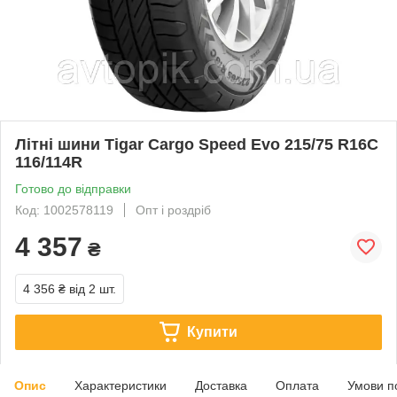
Літні шини Tigar Cargo Speed Evo 215/75 R16C
116/114R
Готово до відправки
Код: 1002578119
Опт і роздріб
4 357
₴
4 356 ₴
від 2 шт.
Купити
Опис
Характеристики
Доставка
Оплата
Умови п