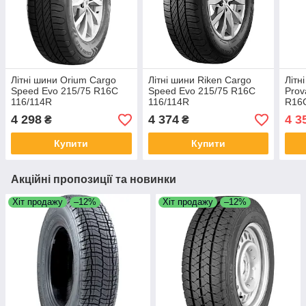
Літні шини Orium Cargo
Літні шини Riken Cargo
Літн
Speed Evo 215/75 R16C
Speed Evo 215/75 R16C
Prov
116/114R
116/114R
R16
4 298
4 374
4 3
₴
₴
Купити
Купити
Акційні пропозиції та новинки
Хіт продажу
–12%
Хіт продажу
–12%