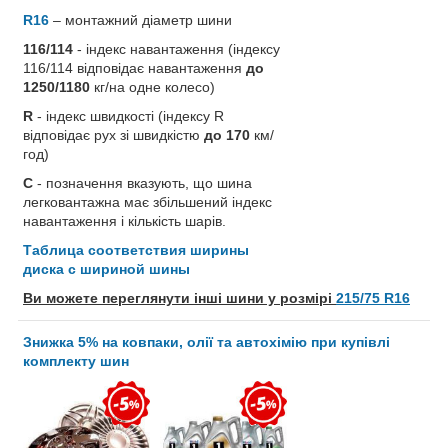
R16
– монтажний діаметр шини
116/114
- індекс навантаження (індексу
116/114 відповідає навантаження
до
1250/1180
кг/на одне колесо)
R
- індекс швидкості (індексу R
відповідає рух зі швидкістю
до 170
км/
год)
C
- позначення вказують, що шина
легковантажна має збільшений індекс
навантаження і кількість шарів.
Таблица соответствия ширины
диска с шириной шины
Ви можете переглянути інші шини у розмірі
215/75 R16
Знижка 5% на ковпаки, олії та автохімію при купівлі
комплекту шин