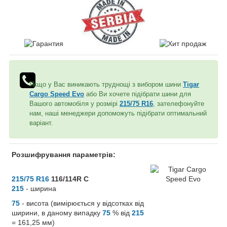
Якщо у Вас виникають труднощі з вибором шини
Tigar
Cargo Speed Evo
або Ви хочете підібрати шини для
Вашого автомобіля у розмірі
215/75 R16
, зателефонуйте
нам, наші менеджери допоможуть підібрати оптимальний
варіант.
Розшифрування параметрів:
215/75 R16
116/114R C
215
- ширина
75
- висота (вимірюється у відсотках від
ширини, в даному випадку
75
% від
215
= 161,25 мм)