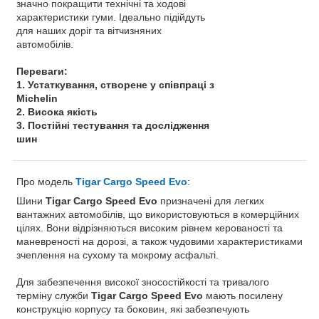
значно покращити технічні та ходові
характеристики гуми. Ідеально підійдуть
для наших доріг та вітчизняних
автомобілів.
Переваги:
​​1. Устаткування, створене у співпраці з
Michelin
2. Висока якість
3. Постійні тестування та дослідження
шин
Про модель
Tigar Cargo Speed Evo
:
Шини
Tigar Cargo Speed ​​Evo
призначені для легких
вантажних автомобілів, що використовуються в комерційних
цілях. Вони відрізняються високим рівнем керованості та
маневреності на дорозі, а також чудовими характеристиками
зчеплення на сухому та мокрому асфальті.
Для забезпечення високої зносостійкості та тривалого
терміну служби
Tigar Cargo Speed ​​Evo
мають посилену
конструкцію корпусу та боковин, які забезпечують