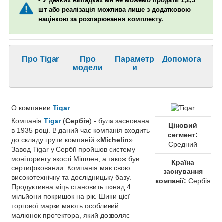
• У деяких випадках ми не можемо продати 1,2,3
шт або реалізація можлива лише з додатковою
націнкою за розпарювання комплекту.
Про Tigar
Про
Параметр
Допомога
модели
и
О компании
Tigar
:
Компанія
Tigar
(
Сербія
) - була заснована
Ціновий
в 1935 році. В даний час компанія входить
сегмент:
до складу групи компаній «
Michelin
».
Средний
Завод Tigar у Сербії пройшов систему
моніторингу якості Мішлен, а також був
Країна
сертифікований. Компанія має свою
заснування
високотехнічну та дослідницьку базу.
компанії:
Сербія
Продуктивна міць становить понад 4
мільйони покришок на рік. Шини цієї
торгової марки мають особливий
малюнок протектора, який дозволяє