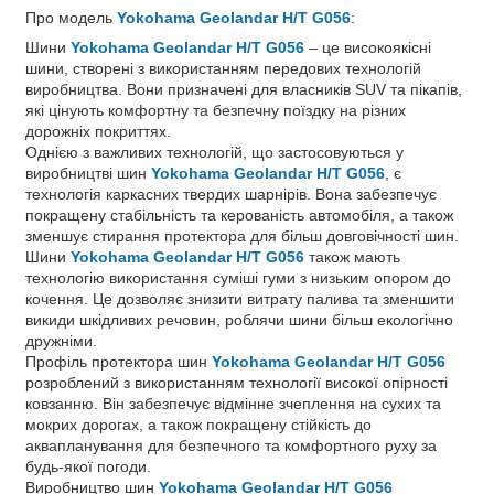
Про модель
Yokohama Geolandar H/T G056
:
Шини
Yokohama Geolandar H/T G056
– це високоякісні
шини, створені з використанням передових технологій
виробництва. Вони призначені для власників SUV та пікапів,
які цінують комфортну та безпечну поїздку на різних
дорожніх покриттях.
Однією з важливих технологій, що застосовуються у
виробництві шин
Yokohama Geolandar H/T G056
, є
технологія каркасних твердих шарнірів. Вона забезпечує
покращену стабільність та керованість автомобіля, а також
зменшує стирання протектора для більш довговічності шин.
Шини
Yokohama Geolandar H/T G056
також мають
технологію використання суміші гуми з низьким опором до
кочення. Це дозволяє знизити витрату палива та зменшити
викиди шкідливих речовин, роблячи шини більш екологічно
дружніми.
Профіль протектора шин
Yokohama Geolandar H/T G056
розроблений з використанням технології високої опірності
ковзанню. Він забезпечує відмінне зчеплення на сухих та
мокрих дорогах, а також покращену стійкість до
аквапланування для безпечного та комфортного руху за
будь-якої погоди.
Виробництво шин
Yokohama Geolandar H/T G056