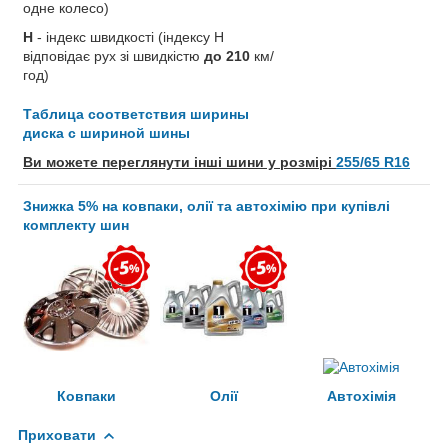
одне колесо)
H
- індекс швидкості (індексу H
відповідає рух зі швидкістю
до 210
км/
год)
Таблица соответствия ширины
диска с шириной шины
Ви можете переглянути інші шини у розмірі
255/65 R16
Знижка 5% на ковпаки, олії та автохімію при купівлі
комплекту шин
Ковпаки
Олії
Автохімія
Приховати