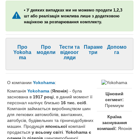
• У деяких випадках ми не можемо продати 1,2,3
шт або реалізація можлива лише з додатковою
націнкою за розпарювання комплекту.
Про
Про
Тести та
Параме
Допомо
Yokoha
модели
відеоог
три
га
ma
ляди
О компании
Yokohama
:
Компанія
Yokohama
(
Японія
) - була
Ціновий
заснована в
1917 році
, в даний момент її
сегмент:
персонал налічує близько
16 тис. осіб
.
Премиум
Компанія займається виробництвом шин
для легкових автомобілів, вантажних,
Країна
автобусів, будівельних та гірничодобувних
заснування
машин. Продукція
японської
компанії
компанії:
Японія
продається
у всьому світі
.
Yokohama є
одним із лідерів
шиновиробничої