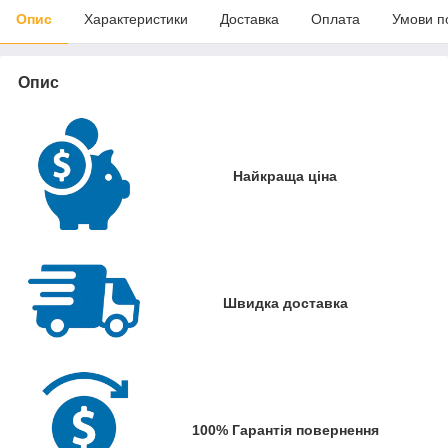
Опис
Характеристики
Доставка
Оплата
Умови п
Опис
Найкраща ціна
Швидка доставка
100% Гарантія повернення