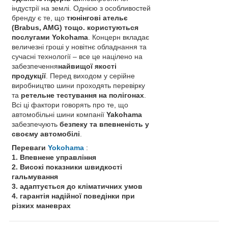
індустрії на землі. Однією з особливостей
бренду є те, що
тюнінгові ательє
(Brabus, AMG) тощо. користуються
послугами Yokohama
. Концерн вкладає
величезні гроші у новітнє обладнання та
сучасні технології – все це націлено на
забезпечення
найвищої якості
продукції
. Перед виходом у серійне
виробництво шини проходять перевірку
та
ретельне тестування на полігонах
.
Всі ці фактори говорять про те, що
автомобільні шини компанії
Yakohama
забезпечують
безпеку та впевненість у
своєму автомобілі
.
Переваги
Yokohama
:
1. Впевнене управління
2. Високі показники швидкості
гальмування
3. адаптується до кліматичних умов
4. гарантія надійної поведінки при
різких маневрах