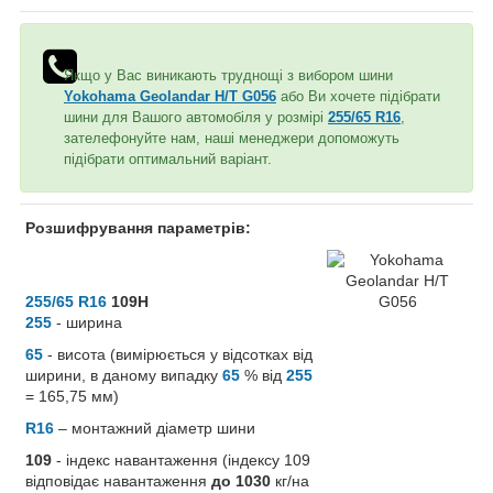
Якщо у Вас виникають труднощі з вибором шини
Yokohama Geolandar H/T G056
або Ви хочете підібрати
шини для Вашого автомобіля у розмірі
255/65 R16
,
зателефонуйте нам, наші менеджери допоможуть
підібрати оптимальний варіант.
Розшифрування параметрів:
255/65 R16
109H
255
- ширина
65
- висота (вимірюється у відсотках від
ширини, в даному випадку
65
% від
255
= 165,75 мм)
R16
– монтажний діаметр шини
109
- індекс навантаження (індексу 109
відповідає навантаження
до 1030
кг/на