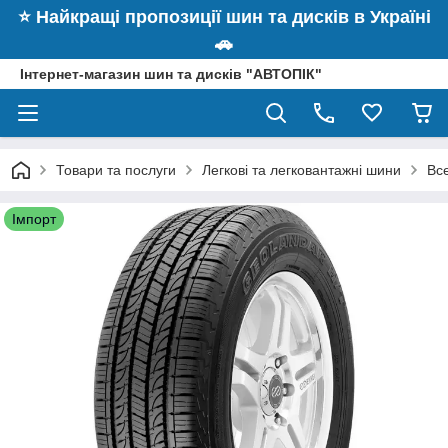
⭐️ Найкращі пропозиції шин та дисків в Україні
🚗
Інтернет-магазин шин та дисків "АВТОПІК"
Товари та послуги
Легкові та легковантажні шини
Вс
Імпорт