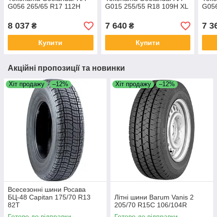
G056 265/65 R17 112H
G015 255/55 R18 109H XL
G056
8 037
7 640
7 3
₴
₴
Купити
Купити
Акційні пропозиції та новинки
Хіт продажу
–12%
Хіт продажу
–12%
Всесезонні шини Росава
БЦ-48 Capitan 175/70 R13
Літні шини Barum Vanis 2
82T
205/70 R15C 106/104R
Готово до відправки
Готово до відправки