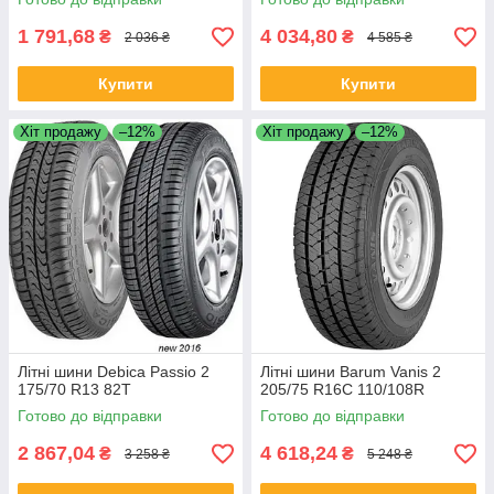
1 791,68
4 034,80
₴
₴
2 036 ₴
4 585 ₴
Купити
Купити
Хіт продажу
–12%
Хіт продажу
–12%
Літні шини Debica Passio 2
Літні шини Barum Vanis 2
175/70 R13 82T
205/75 R16C 110/108R
Готово до відправки
Готово до відправки
2 867,04
4 618,24
₴
₴
3 258 ₴
5 248 ₴