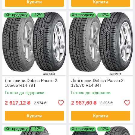
Купити
Купити
Хіт продажу
–12%
Хіт продажу
–12%
Літні шини Debica Passio 2
Літні шини Debica Passio 2
165/65 R14 79T
175/70 R14 84T
Готово до відправки
Готово до відправки
2 617,12
2 987,60
₴
₴
2 974 ₴
3 395 ₴
Купити
Купити
Хіт продажу
–12%
Хіт продажу
–12%