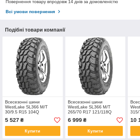
Повернення товару впродовж 14 днів за домовленістю
Всі умови повернення
Подібні товари компанії
Всесезонні шини
Всесезонні шини
Всес
WestLake SL366 М/Т
WestLake SL366 М/Т
West
30/9.5 R15 104Q
265/70 R17 121/118Q
315/
5 527
6 999
10 
₴
₴
Купити
Купити