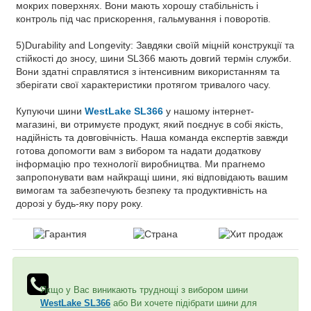
мокрих поверхнях. Вони мають хорошу стабільність і
контроль під час прискорення, гальмування і поворотів.
5)Durability and Longevity: Завдяки своїй міцній конструкції та
стійкості до зносу, шини SL366 мають довгий термін служби.
Вони здатні справлятися з інтенсивним використанням та
зберігати свої характеристики протягом тривалого часу.
Купуючи шини
WestLake SL366
у нашому інтернет-
магазині, ви отримуєте продукт, який поєднує в собі якість,
надійність та довговічність. Наша команда експертів завжди
готова допомогти вам з вибором та надати додаткову
інформацію про технології виробництва. Ми прагнемо
запропонувати вам найкращі шини, які відповідають вашим
вимогам та забезпечують безпеку та продуктивність на
дорозі у будь-яку пору року.
Якщо у Вас виникають труднощі з вибором шини
WestLake SL366
або Ви хочете підібрати шини для