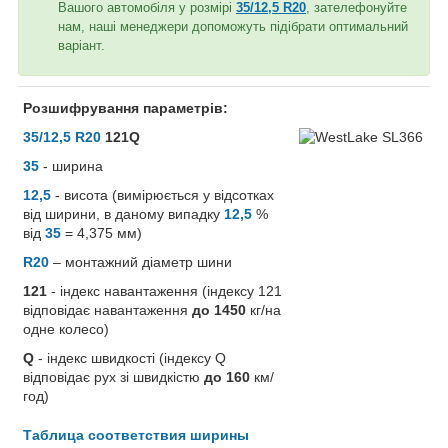
Вашого автомобіля у розмірі
35/12,5 R20
, зателефонуйте
нам, наші менеджери допоможуть підібрати оптимальний
варіант.
Розшифрування параметрів:
35/12,5 R20
121Q
35
- ширина
12,5
- висота (вимірюється у відсотках
від ширини, в даному випадку
12,5
%
від
35
= 4,375 мм)
R20
– монтажний діаметр шини
121
- індекс навантаження (індексу 121
відповідає навантаження
до 1450
кг/на
одне колесо)
Q
- індекс швидкості (індексу Q
відповідає рух зі швидкістю
до 160
км/
год)
Таблица соответствия ширины