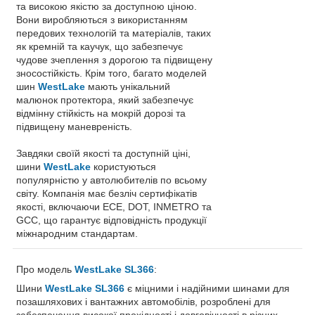
та високою якістю за доступною ціною.
Вони виробляються з використанням
передових технологій та матеріалів, таких
як кремній та каучук, що забезпечує
чудове зчеплення з дорогою та підвищену
зносостійкість. Крім того, багато моделей
шин
WestLake
мають унікальний
малюнок протектора, який забезпечує
відмінну стійкість на мокрій дорозі та
підвищену маневреність.
Завдяки своїй якості та доступній ціні,
шини
WestLake
користуються
популярністю у автолюбителів по всьому
світу. Компанія має безліч сертифікатів
якості, включаючи ECE, DOT, INMETRO та
GCC, що гарантує відповідність продукції
міжнародним стандартам.
Про модель
WestLake SL366
:
Шини
WestLake SL366
є міцними і надійними шинами для
позашляхових і вантажних автомобілів, розроблені для
забезпечення високої прохідності і довговічності в різних