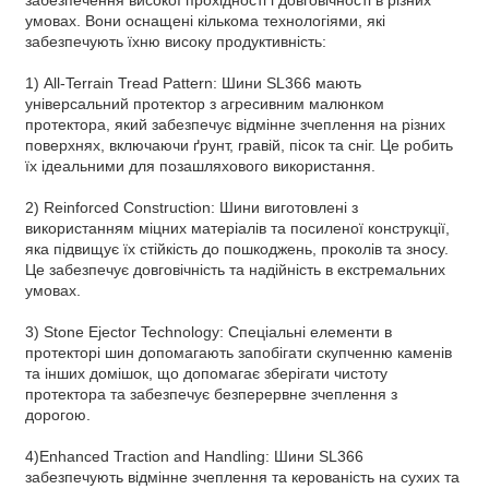
умовах. Вони оснащені кількома технологіями, які
забезпечують їхню високу продуктивність:
1) All-Terrain Tread Pattern: Шини SL366 мають
універсальний протектор з агресивним малюнком
протектора, який забезпечує відмінне зчеплення на різних
поверхнях, включаючи ґрунт, гравій, пісок та сніг. Це робить
їх ідеальними для позашляхового використання.
2) Reinforced Construction: Шини виготовлені з
використанням міцних матеріалів та посиленої конструкції,
яка підвищує їх стійкість до пошкоджень, проколів та зносу.
Це забезпечує довговічність та надійність в екстремальних
умовах.
3) Stone Ejector Technology: Спеціальні елементи в
протекторі шин допомагають запобігати скупченню каменів
та інших домішок, що допомагає зберігати чистоту
протектора та забезпечує безперервне зчеплення з
дорогою.
4)Enhanced Traction and Handling: Шини SL366
забезпечують відмінне зчеплення та керованість на сухих та