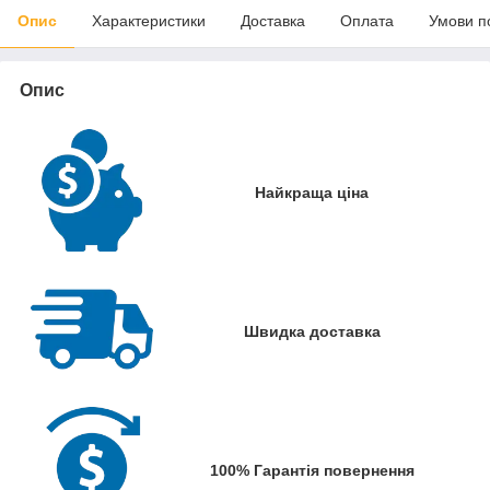
Опис
Характеристики
Доставка
Оплата
Умови п
Опис
Найкраща ціна
Швидка доставка
100% Гарантія повернення