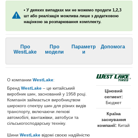
• У деяких випадках ми не можемо продати 1,2,3
шт або реалізація можлива лише з додатковою
націнкою за розпарювання комплекту.
Про
Про
Параметр
Допомога
WestLake
модели
и
О компании
WestLake
:
Бренд
WestLake
– це китайський
Ціновий
виробник шин, заснований у 1958 році.
сегмент:
Компанія займається виробництвом
Бюджет
широкого спектру шин для різних видів
транспорту, включаючи легкові
Країна
автомобілі, вантажівки, автобуси та
заснування
сільськогосподарську техніку.
компанії:
Китай
Шини
WestLake
відомі своєю надійністю