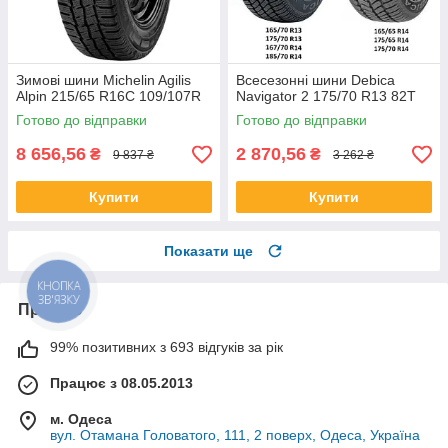
Зимові шини Michelin Agilis
Всесезонні шини Debica
Alpin 215/65 R16C 109/107R
Navigator 2 175/70 R13 82T
Готово до відправки
Готово до відправки
8 656,56
2 870,56
₴
₴
9 837 ₴
3 262 ₴
Купити
Купити
Показати ще
КНОПКА
ЗВ'ЯЗКУ
Про нас
99% позитивних з 693 відгуків за рік
Працює з 08.05.2013
м. Одеса
вул. Отамана Головатого, 111, 2 поверх, Одеса, Україна