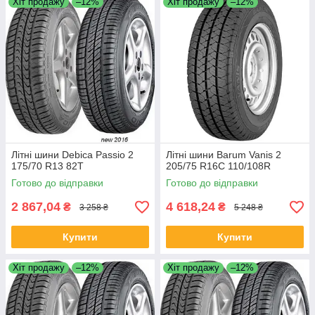
Хіт продажу
–12%
Хіт продажу
–12%
Літні шини Debica Passio 2
Літні шини Barum Vanis 2
175/70 R13 82T
205/75 R16C 110/108R
Готово до відправки
Готово до відправки
2 867,04
4 618,24
₴
₴
3 258 ₴
5 248 ₴
Купити
Купити
Хіт продажу
–12%
Хіт продажу
–12%