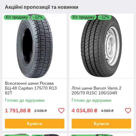
Акційні пропозиції та новинки
Хіт продажу
–12%
Хіт продажу
–12%
Всесезонні шини Росава
БЦ-48 Capitan 175/70 R13
Літні шини Barum Vanis 2
82T
205/70 R15C 106/104R
Готово до відправки
Готово до відправки
1 791,68
4 034,80
₴
₴
2 036 ₴
4 585 ₴
Купити
Купити