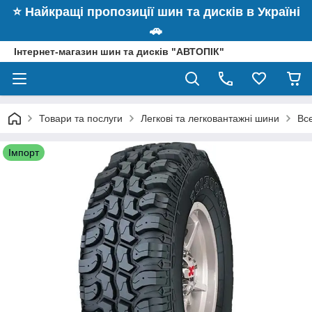
⭐️ Найкращі пропозиції шин та дисків в Україні
🚗
Інтернет-магазин шин та дисків "АВТОПІК"
Товари та послуги
Легкові та легковантажні шини
Вс
Імпорт