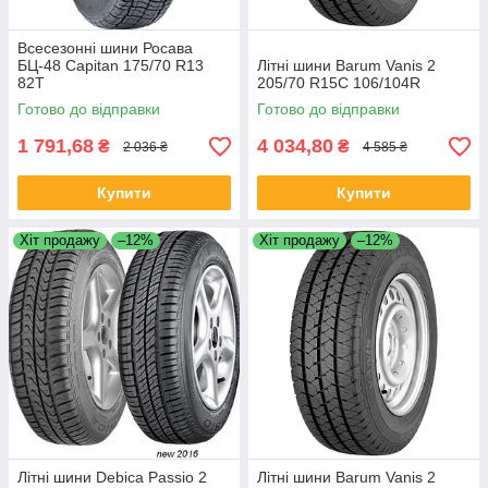
Всесезонні шини Росава
БЦ-48 Capitan 175/70 R13
Літні шини Barum Vanis 2
82T
205/70 R15C 106/104R
Готово до відправки
Готово до відправки
1 791,68
4 034,80
₴
₴
2 036 ₴
4 585 ₴
Купити
Купити
Хіт продажу
–12%
Хіт продажу
–12%
Літні шини Debica Passio 2
Літні шини Barum Vanis 2