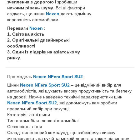
зчеплення з дорогою
і зробивши
нижчим рівень шуму
. Всі ці фактори
свідчать, що шини
Nexen
дають відмінну
керованість автомобілям.
Переваги
Nexen
:
1. Світова якість
2. Оригінальні дизайнерські
особливості
3. Один із лідерів на азіатському
ринку.
Про модель
Nexen NFera Sport SU2
:
Шини
Nexen NFera Sport SU2
– це відмінний вибір для
автомобілістів, які шукають високу продуктивність та безпеку
на дорозі. Нижче наведено технічні характеристики шин
Nexen NFera Sport SU2
, які допоможуть вам зробити
правильний вибір при покупці:
Категорія: літні шини
Тип автомобіля: легкові автомобілі
Сезонність: літня
Склад: силіконовий компаунд, що забезпечує високу
зчеплюваність на сухій та мокрій дорозі, а також підвищену