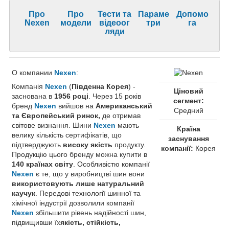
Про
Про
Тести та
Параме
Допомо
Nexen
модели
відеоог
три
га
ляди
О компании
Nexen
:
Компанія
Nexen
(
Південна Корея
) -
Ціновий
заснована в
1956 році
. Через 15 років
сегмент:
бренд
Nexen
вийшов на
Американський
Средний
та Європейський ринок,
де отримав
світове визнання. Шини
Nexen
мають
Країна
велику кількість сертифікатів, що
заснування
підтверджують
високу якість
продукту.
компанії:
Корея
Продукцію цього бренду можна купити в
140 країнах світу
. Особливістю компанії
Nexen
є те, що у виробництві шин вони
використовують лише натуральний
каучук
. Передові технології шинної та
хімічної індустрії дозволили компанії
Nexen
збільшити рівень надійності шин,
підвищивши їх
якість, стійкість,