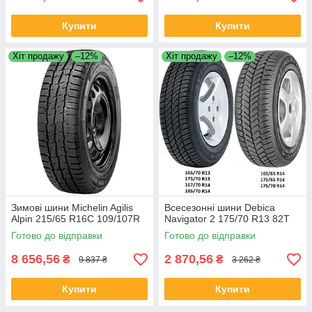
Купити
Купити
Хіт продажу
–12%
Хіт продажу
–12%
Зимові шини Michelin Agilis
Всесезонні шини Debica
Alpin 215/65 R16C 109/107R
Navigator 2 175/70 R13 82T
Готово до відправки
Готово до відправки
8 656,56
2 870,56
₴
₴
9 837 ₴
3 262 ₴
Купити
Купити