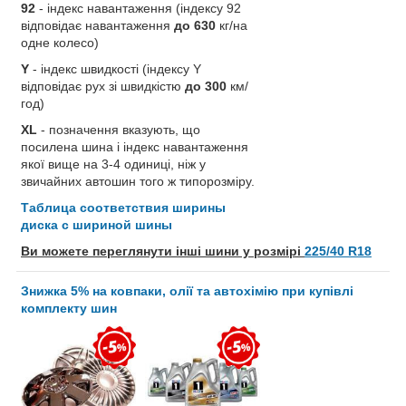
92
- індекс навантаження (індексу 92
відповідає навантаження
до 630
кг/на
одне колесо)
Y
- індекс швидкості (індексу Y
відповідає рух зі швидкістю
до 300
км/
год)
XL
- позначення вказують, що
посилена шина і індекс навантаження
якої вище на 3-4 одиниці, ніж у
звичайних автошин того ж типорозміру.
Таблица соответствия ширины
диска с шириной шины
Ви можете переглянути інші шини у розмірі
225/40 R18
Знижка 5% на ковпаки, олії та автохімію при купівлі
комплекту шин