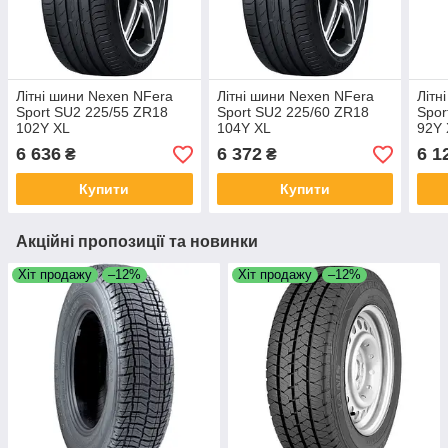
Літні шини Nexen NFera
Літні шини Nexen NFera
Літн
Sport SU2 225/55 ZR18
Sport SU2 225/60 ZR18
Spor
102Y XL
104Y XL
92Y 
6 636
6 372
6 1
₴
₴
Купити
Купити
Акційні пропозиції та новинки
Хіт продажу
–12%
Хіт продажу
–12%