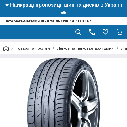
⭐️ Найкращі пропозиції шин та дисків в Україні
🚗
Інтернет-магазин шин та дисків "АВТОПІК"
Товари та послуги
Легкові та легковантажні шини
Лі