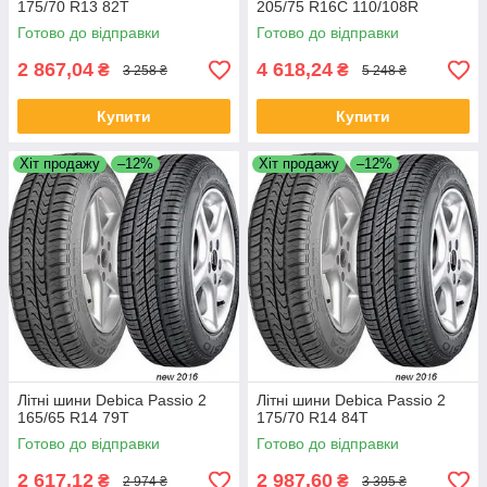
175/70 R13 82T
205/75 R16C 110/108R
Готово до відправки
Готово до відправки
2 867,04
4 618,24
₴
₴
3 258 ₴
5 248 ₴
Купити
Купити
Хіт продажу
–12%
Хіт продажу
–12%
Літні шини Debica Passio 2
Літні шини Debica Passio 2
165/65 R14 79T
175/70 R14 84T
Готово до відправки
Готово до відправки
2 617,12
2 987,60
₴
₴
2 974 ₴
3 395 ₴