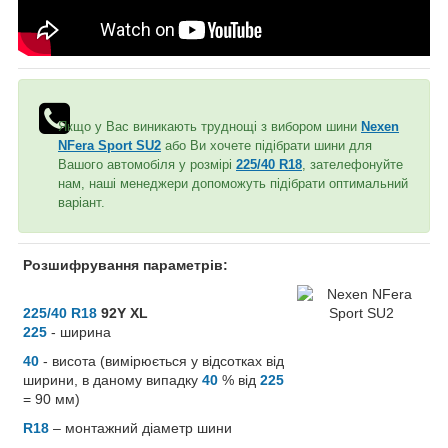
Якщо у Вас виникають труднощі з вибором шини
Nexen
NFera Sport SU2
або Ви хочете підібрати шини для
Вашого автомобіля у розмірі
225/40 R18
, зателефонуйте
нам, наші менеджери допоможуть підібрати оптимальний
варіант.
Розшифрування параметрів:
225/40 R18
92Y XL
225
- ширина
40
- висота (вимірюється у відсотках від
ширини, в даному випадку
40
% від
225
= 90 мм)
R18
– монтажний діаметр шини