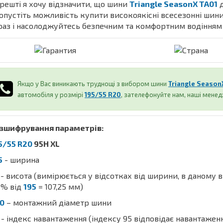
решті я хочу відзначити, що шини
Triangle SeasonX TA01
д
опустіть можливість купити високоякісні всесезонні шини
раз і насолоджуйтесь безпечним та комфортним водінням 
Якщо у Вас виникають труднощі з вибором шини
Triangle Season
автомобіля у розмірі
195/55 R20
, зателефонуйте нам, наші мене
зшифрування параметрів:
5/55 R20
95H XL
5
- ширина
- висота (вимірюється у відсотках від ширини, в даному 
% від
195
= 107,25 мм)
0
– монтажний діаметр шини
- індекс навантаження (індексу 95 відповідає навантажен