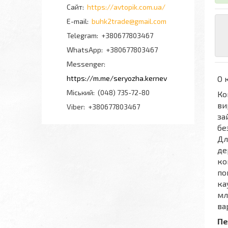
https://avtopik.com.ua/
buhk2trade@gmail.com
+380677803467
+380677803467
Messenger
https://m.me/seryozha.kernev
О 
Міський
(048) 735-72-80
Ко
ви
Viber
+380677803467
за
бе
Дл
де
ко
по
ка
мл
ва
Пе