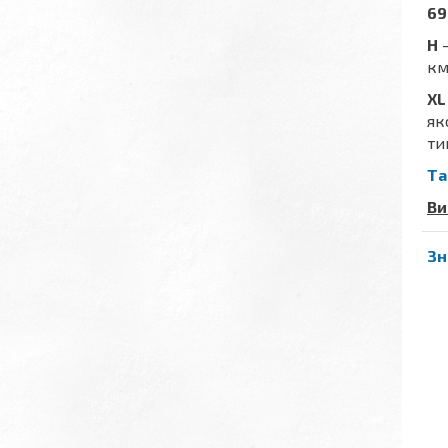
69
H
-
км
XL
як
ти
Та
Ви
Зн