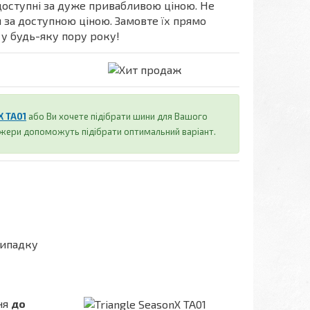
оступні за дуже привабливою ціною. Не
 за доступною ціною. Замовте їх прямо
у будь-яку пору року!
X TA01
або Ви хочете підібрати шини для Вашого
джери допоможуть підібрати оптимальний варіант.
випадку
ня
до