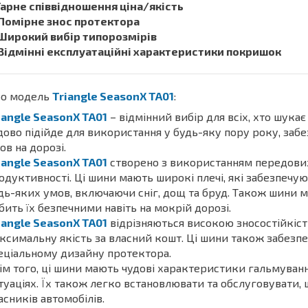
1. Гарне співвідношення ціна/якість
 Помірне знос протектора
 Широкий вибір типорозмірів
 Відмінні експлуатаційні характеристики покришок
о модель
Triangle SeasonX TA01
:
iangle SeasonX TA01
– відмінний вибір для всіх, хто шука
дово підійде для використання у будь-яку пору року, заб
ов на дорозі.
iangle SeasonX TA01
створено з використанням передових
одуктивності. Ці шини мають широкі плечі, які забезпечу
дь-яких умов, включаючи сніг, дощ та бруд. Також шини
бить їх безпечними навіть на мокрій дорозі.
iangle SeasonX TA01
відрізняються високою зносостійкіст
ксимальну якість за власний кошт. Ці шини також забезп
еціальному дизайну протектора.
ім того, ці шини мають чудові характеристики гальмуванн
туаціях. Їх також легко встановлювати та обслуговувати, 
асників автомобілів.