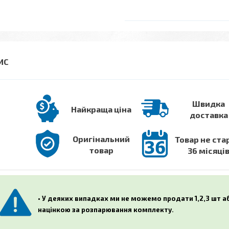
Швидка
Найкраща ціна
доставка
Оригінальний
Товар не ста
товар
36 місяці
• У деяких випадках ми не можемо продати 1,2,3 шт 
націнкою за розпарювання комплекту.