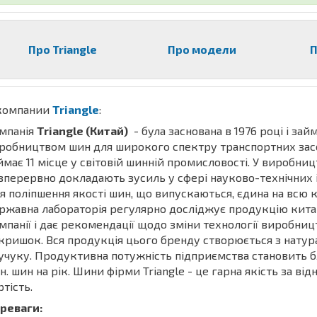
Про Triangle
Про модели
П
компании
Triangle
:
мпанія
Triangle (Китай)
- була заснована в 1976 році і зай
робництвом шин для широкого спектру транспортних засо
ймає 11 місце у світовій шинній промисловості. У виробни
зперервно докладають зусиль у сфері науково-технічних і
я поліпшення якості шин, що випускаються, єдина на всю 
ржавна лабораторія регулярно досліджує продукцію кита
мпанії і дає рекомендації щодо зміни технології виробницт
кришок. Вся продукція цього бренду створюється з натур
учуку. Продуктивна потужність підприємства становить б
н. шин на рік. Шини фірми Triangle - це гарна якість за ві
ртість.
реваги: