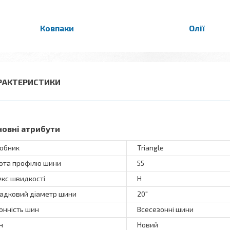
Ковпаки
Олії
РАКТЕРИСТИКИ
новні атрибути
обник
Triangle
ота профілю шини
55
екс швидкості
H
адковий діаметр шини
20"
онність шин
Всесезонні шини
н
Новий