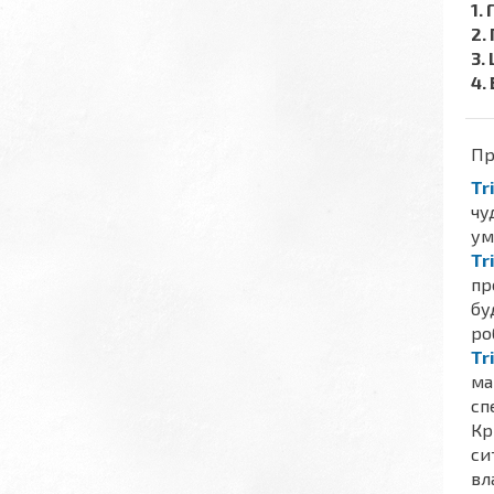
​​
2.
3.
4.
Пр
Tr
чу
ум
Tr
пр
бу
ро
Tr
ма
сп
Кр
си
вл