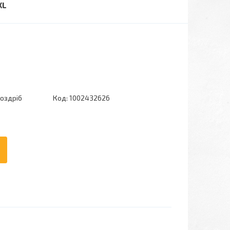
XL
роздріб
Код:
1002432626