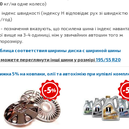
0
кг/на одне колесо)
 індекс швидкості (індексу H відповідає рух зі швидкістю
/год)
- позначення вказують, що посилена шина і індекс наван
ої вище на 3-4 одиниці, ніж у звичайних автошин того ж
порозміру.
блица соответствия ширины диска с шириной шины
 можете переглянути інші шини у розмірі
195/55 R20
ижка 5% на ковпаки, олії та автохімію при купівлі комп