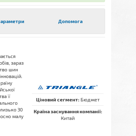
араметри
Допомога
мається
бів, зараз
цтво шин
нновацій.
країну
йської
ва її
Ціновий сегмент:
Бюджет
ального
лизько 30
Країна заснування компанії:
дносно малу
Китай