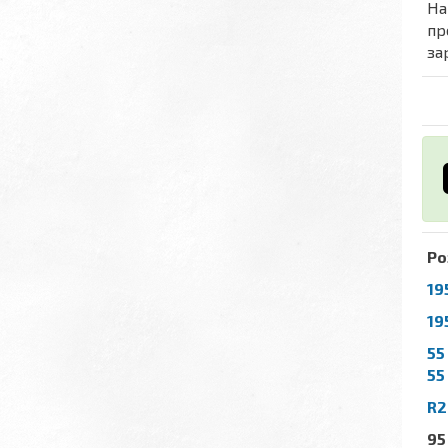
На
пр
за
Ро
19
19
55
55
R2
95