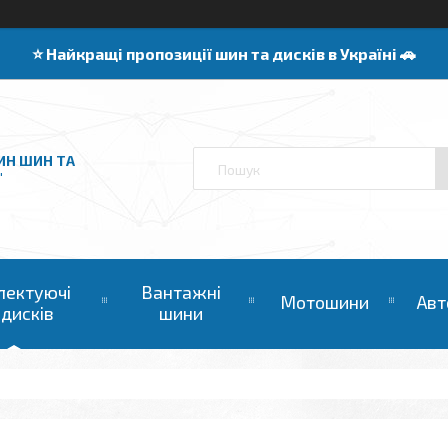
⭐️ Найкращі пропозиції шин та дисків в Україні 🚗
ИН ШИН ТА
"
лектуючі
Вантажні
Мотошини
Авт
 дисків
шини