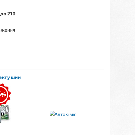
до 210
таження
лекту шин