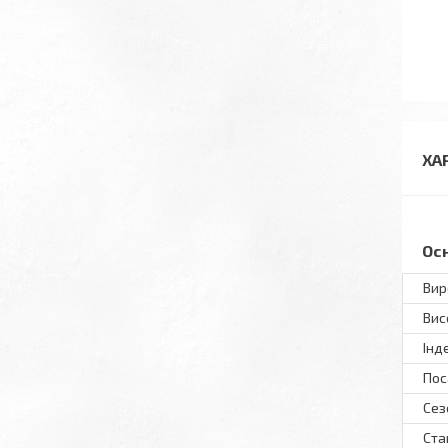
ХА
Ос
Вир
Вис
Інд
Пос
Сез
Ста