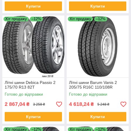
Купити
Купити
Хіт продажу
–12%
Хіт продажу
–12%
Літні шини Debica Passio 2
Літні шини Barum Vanis 2
175/70 R13 82T
205/75 R16C 110/108R
Готово до відправки
Готово до відправки
2 867,04
4 618,24
₴
₴
3 258 ₴
5 248 ₴
Купити
Купити
Хіт продажу
–12%
Хіт продажу
–12%