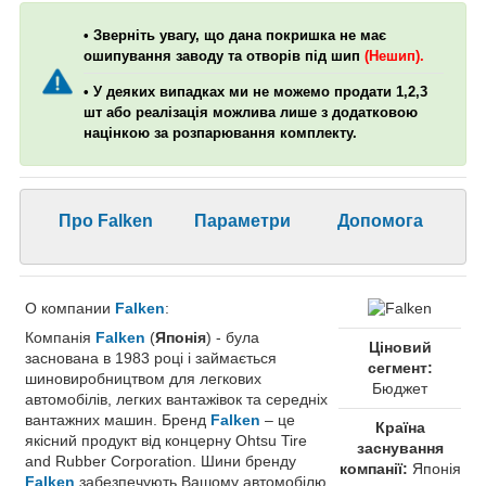
• Зверніть увагу, що дана покришка не має
ошипування заводу та отворів під шип
(Нешип).
• У деяких випадках ми не можемо продати 1,2,3
шт або реалізація можлива лише з додатковою
націнкою за розпарювання комплекту.
Про Falken
Параметри
Допомога
О компании
Falken
:
Компанія
Falken
(
Японія
) - була
Ціновий
заснована в 1983 році і займається
сегмент:
шиновиробництвом для легкових
Бюджет
автомобілів, легких вантажівок та середніх
вантажних машин. Бренд
Falken
– це
Країна
якісний продукт від концерну Ohtsu Tire
заснування
and Rubber Corporation. Шини бренду
компанії:
Японія
Falken
забезпечують Вашому автомобілю