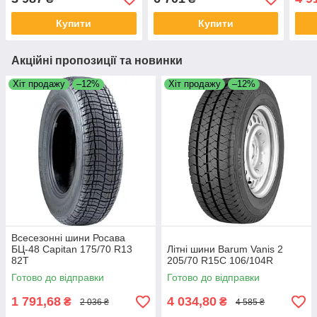
Купити
Купити
Акційні пропозиції та новинки
Хіт продажу
–12%
Хіт продажу
–12%
Всесезонні шини Росава
БЦ-48 Capitan 175/70 R13
Літні шини Barum Vanis 2
82T
205/70 R15C 106/104R
Готово до відправки
Готово до відправки
1 791,68
4 034,80
₴
₴
2 036 ₴
4 585 ₴