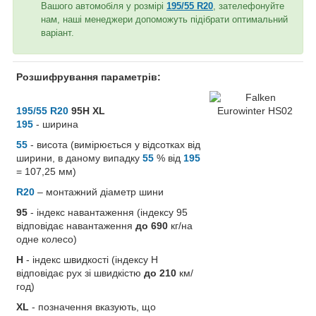
Вашого автомобіля у розмірі
195/55 R20
, зателефонуйте
нам, наші менеджери допоможуть підібрати оптимальний
варіант.
Розшифрування параметрів:
195/55 R20
95H XL
195
- ширина
55
- висота (вимірюється у відсотках від
ширини, в даному випадку
55
% від
195
= 107,25 мм)
R20
– монтажний діаметр шини
95
- індекс навантаження (індексу 95
відповідає навантаження
до 690
кг/на
одне колесо)
H
- індекс швидкості (індексу H
відповідає рух зі швидкістю
до 210
км/
год)
XL
- позначення вказують, що