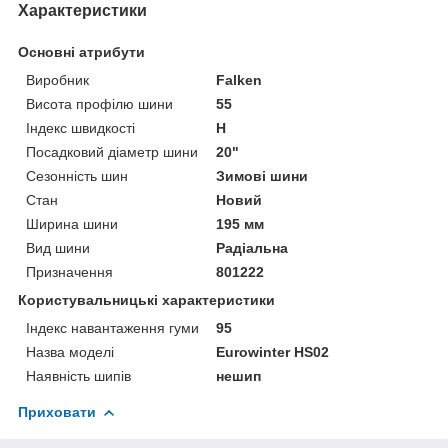
Характеристики
Основні атрибути
Виробник
Falken
Висота профілю шини
55
Індекс швидкості
H
Посадковий діаметр шини
20"
Сезонність шин
Зимові шини
Стан
Новий
Ширина шини
195 мм
Вид шини
Радіальна
Призначення
801222
Користувальницькі характеристики
Індекс навантаження гуми
95
Назва моделі
Eurowinter HS02
Наявність шипів
нешип
Приховати