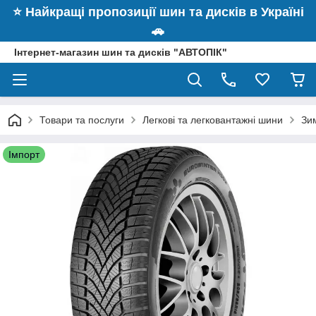
⭐️ Найкращі пропозиції шин та дисків в Україні
🚗
Інтернет-магазин шин та дисків "АВТОПІК"
Товари та послуги
Легкові та легковантажні шини
Зи
Імпорт