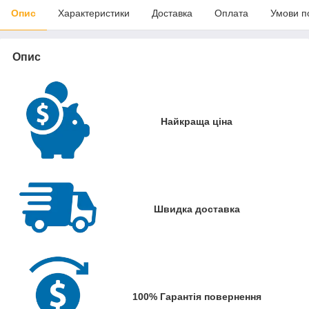
Опис
Характеристики
Доставка
Оплата
Умови п
Опис
Найкраща ціна
Швидка доставка
100% Гарантія повернення