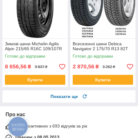
Зимові шини Michelin Agilis
Всесезонні шини Debica
Alpin 215/65 R16C 109/107R
Navigator 2 175/70 R13 82T
Готово до відправки
Готово до відправки
8 656,56
2 870,56
₴
₴
9 837 ₴
3 262 ₴
Купити
Купити
Показати ще
Про нас
99% позитивних з 693 відгуків за рік
КНОПКА
ЗВ'ЯЗКУ
Працює з 08.05.2013