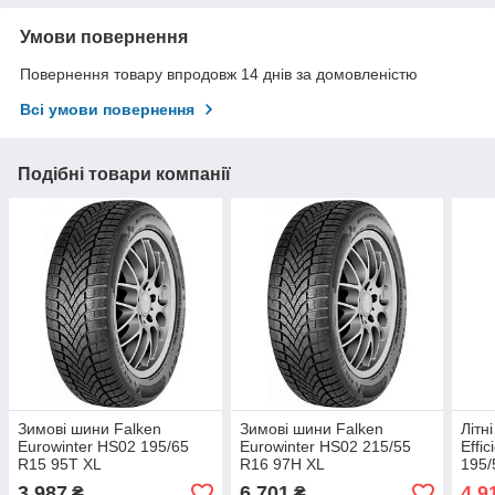
Умови повернення
Повернення товару впродовж 14 днів за домовленістю
Всі умови повернення
Подібні товари компанії
Зимові шини Falken
Зимові шини Falken
Літн
Eurowinter HS02 195/65
Eurowinter HS02 215/55
Effi
R15 95T XL
R16 97H XL
195/
3 987
6 701
4 9
₴
₴