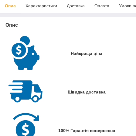
Опис
Характеристики
Доставка
Оплата
Умови п
Опис
Найкраща ціна
Швидка доставка
100% Гарантія повернення