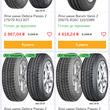
Літні шини Debica Passio 2
Літні шини Barum Vanis 2
175/70 R13 82T
205/75 R16C 110/108R
Готово до відправки
Готово до відправки
2 867,04
4 618,24
₴
₴
3 258 ₴
5 248 ₴
Купити
Купити
Хіт продажу
–12%
Хіт продажу
–12%
Літні шини Debica Passio 2
Літні шини Debica Passio 2