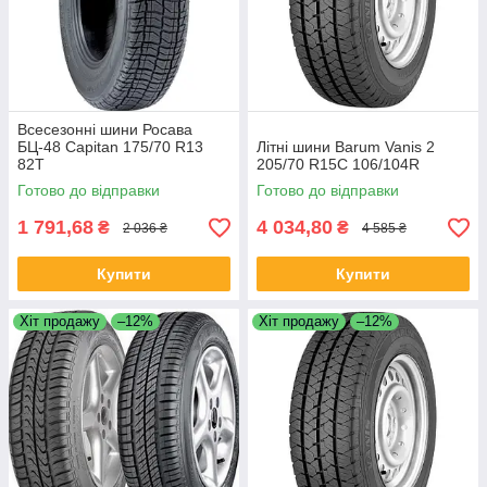
Всесезонні шини Росава
БЦ-48 Capitan 175/70 R13
Літні шини Barum Vanis 2
82T
205/70 R15C 106/104R
Готово до відправки
Готово до відправки
1 791,68
4 034,80
₴
₴
2 036 ₴
4 585 ₴
Купити
Купити
Хіт продажу
–12%
Хіт продажу
–12%