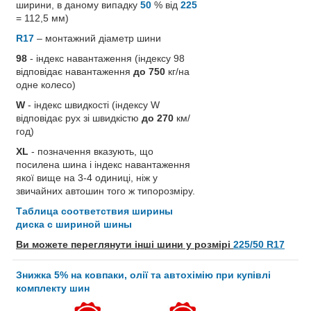
ширини, в даному випадку
50
% від
225
= 112,5 мм)
R17
– монтажний діаметр шини
98
- індекс навантаження (індексу 98
відповідає навантаження
до 750
кг/на
одне колесо)
W
- індекс швидкості (індексу W
відповідає рух зі швидкістю
до 270
км/
год)
XL
- позначення вказують, що
посилена шина і індекс навантаження
якої вище на 3-4 одиниці, ніж у
звичайних автошин того ж типорозміру.
Таблица соответствия ширины
диска с шириной шины
Ви можете переглянути інші шини у розмірі
225/50 R17
Знижка 5% на ковпаки, олії та автохімію при купівлі
комплекту шин