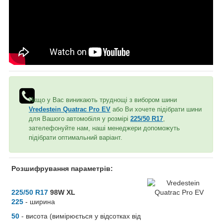
Якщо у Вас виникають труднощі з вибором шини
Vredestein Quatrac Pro EV
або Ви хочете підібрати шини
для Вашого автомобіля у розмірі
225/50 R17
,
зателефонуйте нам, наші менеджери допоможуть
підібрати оптимальний варіант.
Розшифрування параметрів:
225/50 R17
98W XL
225
- ширина
50
- висота (вимірюється у відсотках від