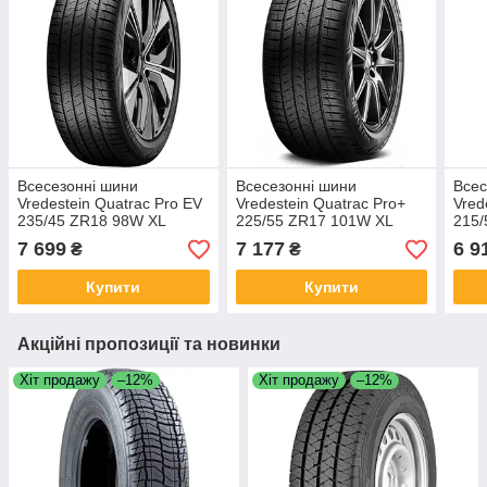
Всесезонні шини
Всесезонні шини
Всес
Vredestein Quatrac Pro EV
Vredestein Quatrac Pro+
Vred
235/45 ZR18 98W XL
225/55 ZR17 101W XL
215/
7 699
7 177
6 9
₴
₴
Купити
Купити
Акційні пропозиції та новинки
Хіт продажу
–12%
Хіт продажу
–12%