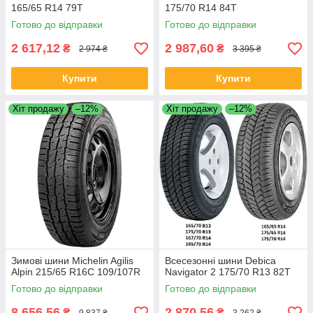
165/65 R14 79T
175/70 R14 84T
Готово до відправки
Готово до відправки
2 617,12
2 987,60
₴
₴
2 974 ₴
3 395 ₴
Купити
Купити
Хіт продажу
–12%
Хіт продажу
–12%
Зимові шини Michelin Agilis
Всесезонні шини Debica
Alpin 215/65 R16C 109/107R
Navigator 2 175/70 R13 82T
Готово до відправки
Готово до відправки
8 656,56
2 870,56
₴
₴
9 837 ₴
3 262 ₴