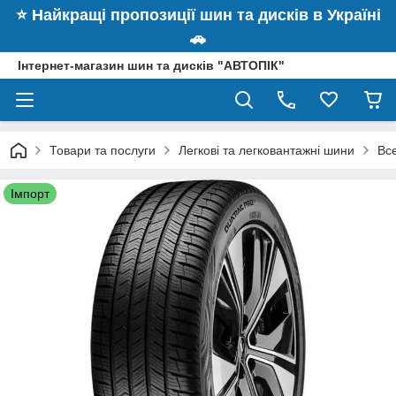
⭐️ Найкращі пропозиції шин та дисків в Україні
🚗
Інтернет-магазин шин та дисків "АВТОПІК"
Товари та послуги
Легкові та легковантажні шини
Вс
Імпорт