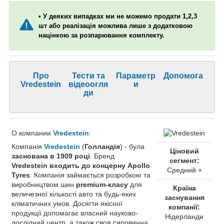
• У деяких випадках ми не можемо продати 1,2,3
шт або реалізація можлива лише з додатковою
націнкою за розпарювання комплекту.
Про
Тести та
Параметр
Допомога
Vredestein
відеоогля
и
ди
О компании
Vredestein
:
Компанія
Vredestein
(
Голландія
) - була
Ціновий
заснована в 1909 році
. Бренд
сегмент:
Vredestein входить до концерну Apollo
Средний +
Tyres
. Компанія займається розробкою та
виробництвом шин
premium-класу
для
Країна
величезної кількості авто та будь-яких
заснування
кліматичних умов. Досягти якісної
компанії:
продукції допомагає власний науково-
Нідерланди
дослідний центр, а також своя сировинна