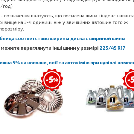
/год)
- позначення вказують, що посилена шина і індекс наван
ої вище на 3-4 одиниці, ніж у звичайних автошин того ж
порозміру.
блица соответствия ширины диска с шириной шины
 можете переглянути інші шини у розмірі
225/45 R17
ижка 5% на ковпаки, олії та автохімію при купівлі комп