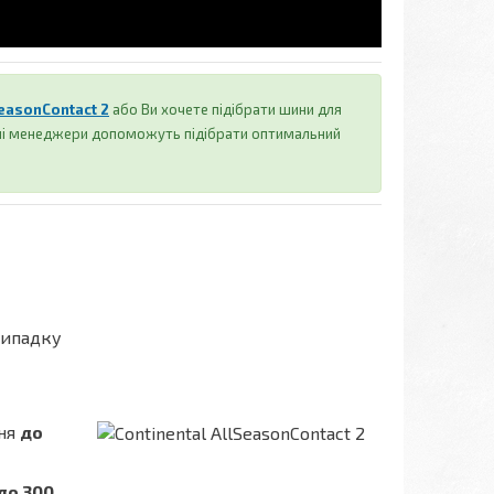
SeasonContact 2
або Ви хочете підібрати шини для
аші менеджери допоможуть підібрати оптимальний
випадку
ння
до
до 300