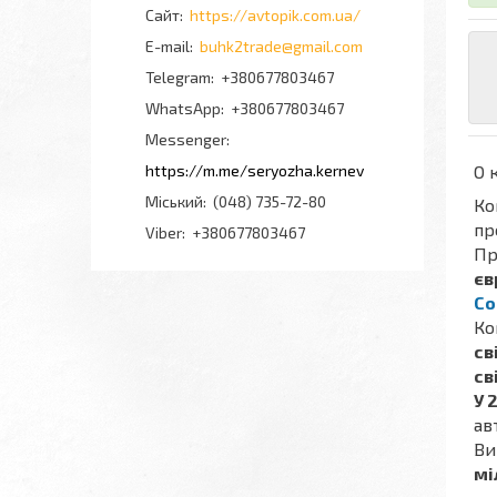
https://avtopik.com.ua/
buhk2trade@gmail.com
+380677803467
+380677803467
Messenger
https://m.me/seryozha.kernev
О 
Міський
(048) 735-72-80
Ко
пр
Viber
+380677803467
Пр
єв
Co
Ко
св
св
У 
ав
Ви
мі