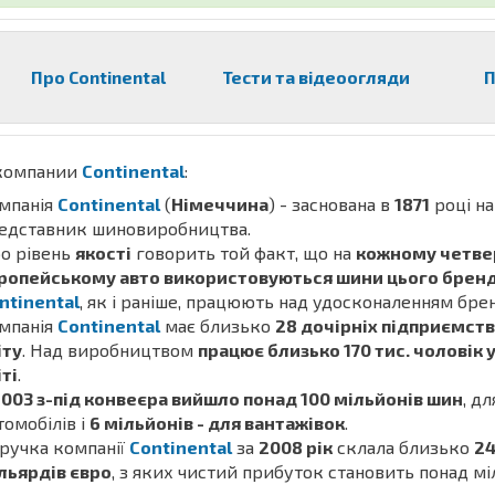
Про Continental
Тести та відеоогляди
П
компании
Continental
:
мпанія
Continental
(
Німеччина
) - заснована в
1871
році н
едставник шиновиробництва.
о рівень
якості
говорить той факт, що на
кожному четв
ропейському авто використовуються шини цього брен
ntinental
, як і раніше, працюють над удосконаленням бре
мпанія
Continental
має близько
28 дочірніх підприємств 
іту
. Над виробництвом
працює близько 170 тис. чоловік 
іті
.
2003 з-під конвеєра вийшло понад 100 мільйонів шин
, д
томобілів і
6 мільйонів - для вантажівок
.
ручка компанії
Continental
за
2008 рік
склала близько
24
льярдів євро
, з яких чистий прибуток становить понад мі