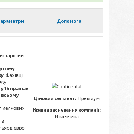
араметри
Допомога
айстаріший
ертому
ду
. Фахівці
нду.
у 15 країнах
у всьому
Ціновий сегмент:
Премиум
ля легкових
Країна заснування компанії:
Німеччина
,2
льярд євро.