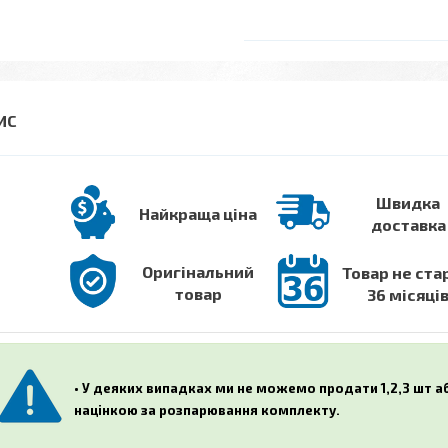
Швидка
Найкраща ціна
доставка
Оригінальний
Товар не ста
товар
36 місяці
• У деяких випадках ми не можемо продати 1,2,3 шт 
націнкою за розпарювання комплекту.