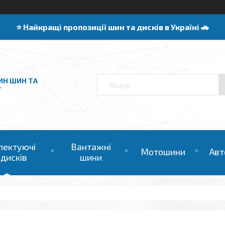
⭐️ Найкращі пропозиції шин та дисків в Україні 🚗
ИН ШИН ТА
"
лектуючі
Вантажні
Мотошини
Авт
 дисків
шини