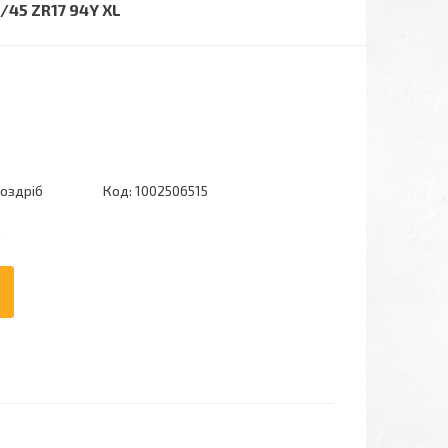
45 ZR17 94Y XL
роздріб
Код:
1002506515
6