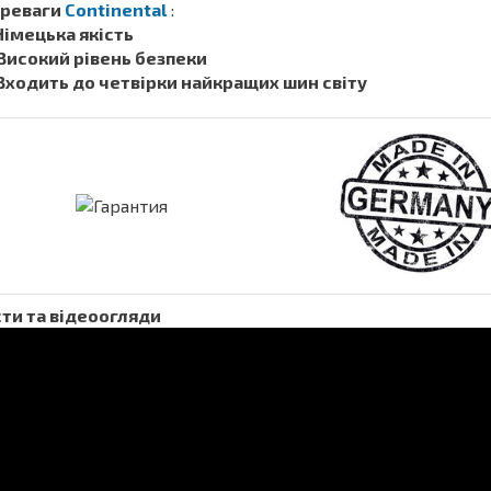
реваги
Continental
:
 Німецька якість
 Високий рівень безпеки
 Входить до четвірки найкращих шин світу
ти та відеоогляди