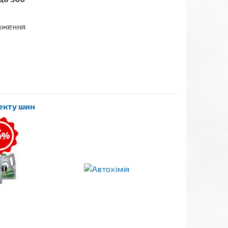
таження
лекту шин