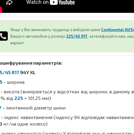
Якщо у Вас виникають труднощі з вибором шини
Continental All
Вашого автомобіля у розмірі
225/45 R17
, зателефонуйте нам, н
варіант.
зшифрування параметрів:
5/45 R17
94Y XL
5
- ширина
- висота (вимірюється у відсотках від ширини, в даному 
% від
225
= 101,25 мм)
7
– монтажний діаметр шини
- індекс навантаження (індексу 94 відповідає навантаже
0
кг/на одне колесо)
 індекс швидкості (індексу Y відповідає рух зі швидкістю