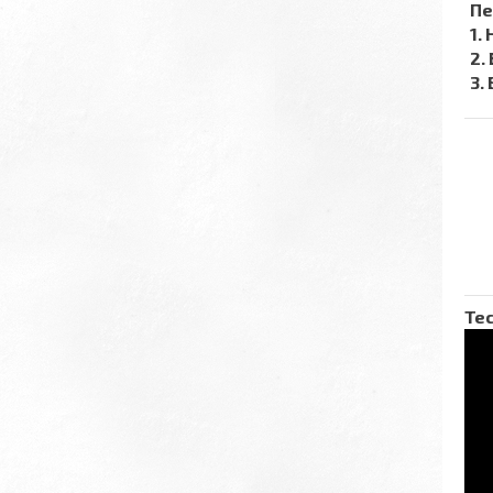
Пе
1.
2.
3.
Тес