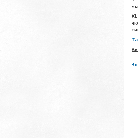
км
XL
як
ти
Та
Ви
Зн