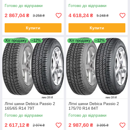
Готово до відправки
Готово до відправки
2 867,04
4 618,24
₴
₴
3 258 ₴
5 248 ₴
Купити
Купити
Хіт продажу
–12%
Хіт продажу
–12%
Літні шини Debica Passio 2
Літні шини Debica Passio 2
165/65 R14 79T
175/70 R14 84T
Готово до відправки
Готово до відправки
2 617,12
2 987,60
₴
₴
2 974 ₴
3 395 ₴