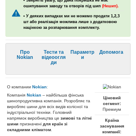
• Зверніть увагу, що дана покришка не має
ошипування заводу та отворів під шип
(Нешип).
• У деяких випадках ми не можемо продати 1,2,3
шт або реалізація можлива лише з додатковою
націнкою за розпарювання комплекту.
Про
Тести та
Параметр
Допомога
Nokian
відеоогля
и
ди
О компании
Nokian
:
Компанія
Nokian
– найбільша фінська
Ціновий
шинопродуктивна компанія. Розробляє та
сегмент:
виробляє шини для всіх видів колісної та
Премиум
індустріальної техніки. Головний
напрямок виробництва це
зимові та літні
Країна
шини
призначені
для країн зі
заснування
складними кліматом
.
компанії: