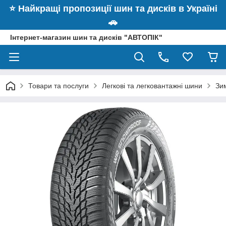
⭐️ Найкращі пропозиції шин та дисків в Україні
🚗
Інтернет-магазин шин та дисків "АВТОПІК"
Товари та послуги
Легкові та легковантажні шини
Зи