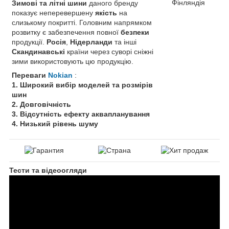
Фінляндія
Зимові та літні шини
даного бренду
показує неперевершену
якість
на
слизькому покритті. Головним напрямком
розвитку є забезпечення повної
безпеки
продукції.
Росія
,
Нідерланди
та інші
Скандинавські
країни через суворі сніжні
зими використовують цю продукцію.
Переваги
Nokian
:
1. Широкий вибір моделей та розмірів
шин
2. Довговічність
3. Відсутність ефекту аквапланування
4. Низький рівень шуму
Тести та відеоогляди