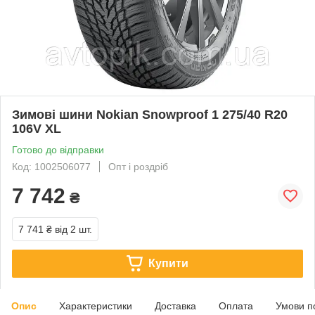
Зимові шини Nokian Snowproof 1 275/40 R20
106V XL
Готово до відправки
Код: 1002506077
Опт і роздріб
7 742
₴
7 741 ₴
від 2 шт.
Купити
Опис
Характеристики
Доставка
Оплата
Умови п