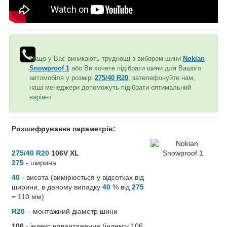
Якщо у Вас виникають труднощі з вибором шини
Nokian
Snowproof 1
або Ви хочете підібрати шини для Вашого
автомобіля у розмірі
275/40 R20
, зателефонуйте нам,
наші менеджери допоможуть підібрати оптимальний
варіант.
Розшифрування параметрів:
275/40 R20
106V XL
275
- ширина
40
- висота (вимірюється у відсотках від
ширини, в даному випадку
40
% від
275
= 110 мм)
R20
– монтажний діаметр шини
106
- індекс навантаження (індексу 106