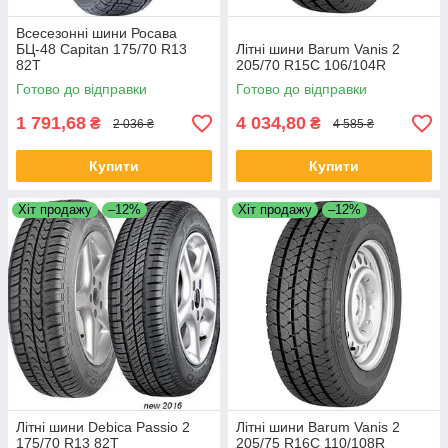
Всесезонні шини Росава
БЦ-48 Capitan 175/70 R13
Літні шини Barum Vanis 2
82T
205/70 R15C 106/104R
Готово до відправки
Готово до відправки
1 791,68
4 034,80
₴
₴
2 036 ₴
4 585 ₴
Купити
Купити
Хіт продажу
–12%
Хіт продажу
–12%
Літні шини Debica Passio 2
Літні шини Barum Vanis 2
175/70 R13 82T
205/75 R16C 110/108R