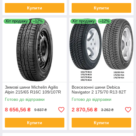
Купити
Купити
Хіт продажу
–12%
Хіт продажу
–12%
Зимові шини Michelin Agilis
Всесезонні шини Debica
Alpin 215/65 R16C 109/107R
Navigator 2 175/70 R13 82T
Готово до відправки
Готово до відправки
8 656,56
2 870,56
₴
₴
9 837 ₴
3 262 ₴
Купити
Купити