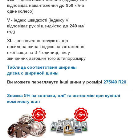
відповідає навантаження
до 950
кг/на
одне колесо)
V
- індекс швидкості (індексу V
відповідає рух зі швидкістю
до 240
км/
год)
XL
- позначення вказують, що
посилена шина і індекс навантаження
якої вище на 3-4 одиниці, ніж у
звичайних автошин того ж типорозміру.
Таблица соответствия ширины
диска с шириной шины
Ви можете переглянути інші шини у розмірі
275/40 R20
Знижка 5% на ковпаки, олії та автохімію при купівлі
комплекту шин