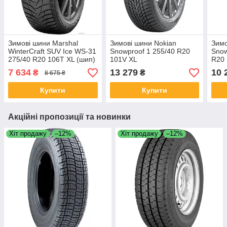
Зимові шини Marshal
Зимові шини Nokian
Зимо
WinterCraft SUV Ice WS-31
Snowproof 1 255/40 R20
Snow
275/40 R20 106T XL (шип)
101V XL
R20 
7 634
13 279
10 
₴
₴
8 675 ₴
Купити
Купити
Акційні пропозиції та новинки
Хіт продажу
–12%
Хіт продажу
–12%