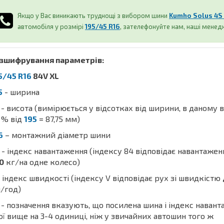
Якщо у Вас виникають труднощі з вибором шини
Kumho Solus 4S
автомобіля у розмірі
195/45 R16
, зателефонуйте нам, наші мене
зшифрування параметрів:
5/45 R16
84V XL
5
- ширина
- висота (вимірюється у відсотках від ширини, в даному 
% від
195
= 87,75 мм)
6
– монтажний діаметр шини
- індекс навантаження (індексу 84 відповідає навантаже
0
кг/на одне колесо)
 індекс швидкості (індексу V відповідає рух зі швидкістю
/год)
- позначення вказують, що посилена шина і індекс наван
ої вище на 3-4 одиниці, ніж у звичайних автошин того ж