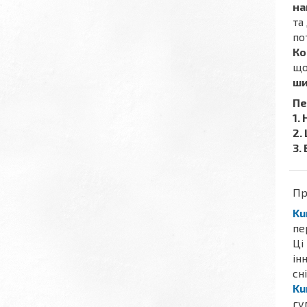
на
та
по
Ко
що
ши
Пе
1.
2.
3.
Пр
Ku
пе
Ці
ін
сн
Ku
гу