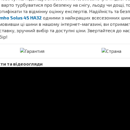
 варто турбуватися про безпеку на снігу, льоду чи дощі, 
ртифікати та відмінну оцінку експертів. Надійність та без
mho Solus 4S HA32
одними з найкращих всесезонних шин 
мовивши ці шини в нашому інтернет-магазині, ви отримаєт
ставку, зручний вибір та доступні ціни. Звертайтеся до 
бір!
ти та відеоогляди