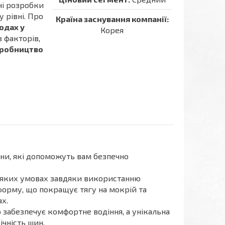
йні розробки
 рівні. Про
Країна заснування компанії:
одах у
Корея
з факторів,
робництво
ини, які допоможуть вам безпечно
ь-яких умовах завдяки використанню
форму, що покращує тягу на мокрій та
ах.
забезпечує комфортне водіння, а унікальна
ічність шин.