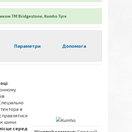
иком ТМ Bridgestone, Kumho Tyre
Параметри
Допомога
році
.
зонному
ів
 Спеціально
тектора в
 справлятися
ок шини
місце серед
Ціновий сегмент:
Средний