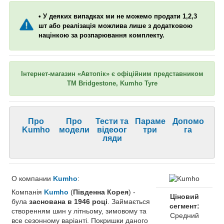
• У деяких випадках ми не можемо продати 1,2,3
шт або реалізація можлива лише з додатковою
націнкою за розпарювання комплекту.
Інтернет-магазин «Автопік» є офіційним представником
ТМ Bridgestone, Kumho Tyre
Про
Про
Тести та
Параме
Допомо
Kumho
модели
відеоог
три
га
ляди
О компании
Kumho
:
Компанія
Kumho
(
Південна Корея
) -
Ціновий
була
заснована в 1946 році
. Займається
сегмент:
створенням шин у літньому, зимовому та
Средний
все сезонному варіанті. Покришки даного