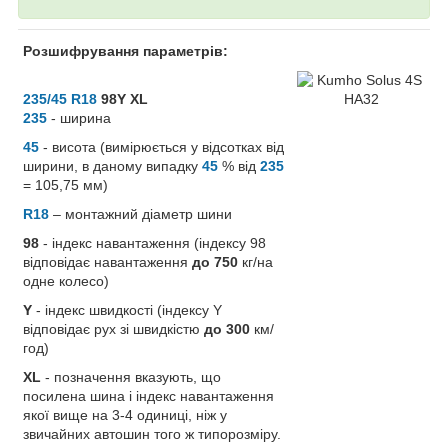
Розшифрування параметрів:
235/45 R18
98Y XL
235
- ширина
45
- висота (вимірюється у відсотках від
ширини, в даному випадку
45
% від
235
= 105,75 мм)
R18
– монтажний діаметр шини
98
- індекс навантаження (індексу 98
відповідає навантаження
до 750
кг/на
одне колесо)
Y
- індекс швидкості (індексу Y
відповідає рух зі швидкістю
до 300
км/
год)
XL
- позначення вказують, що
посилена шина і індекс навантаження
якої вище на 3-4 одиниці, ніж у
звичайних автошин того ж типорозміру.