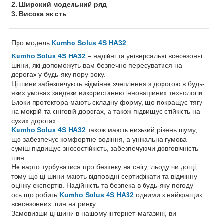
2. Широкий модельний ряд
3. Висока якість
Про модель
Kumho Solus 4S HA32
:
Kumho Solus 4S HA32
– надійні та універсальні всесезонні
шини, які допоможуть вам безпечно пересуватися на
дорогах у будь-яку пору року.
Ці шини забезпечують відмінне зчеплення з дорогою в будь-
яких умовах завдяки використанню інноваційних технологій.
Блоки протектора мають складну форму, що покращує тягу
на мокрій та сніговій дорогах, а також підвищує стійкість на
сухих дорогах.
Kumho Solus 4S HA32
також мають низький рівень шуму,
що забезпечує комфортне водіння, а унікальна гумова
суміш підвищує зносостійкість, забезпечуючи довговічність
шин.
Не варто турбуватися про безпеку на снігу, льоду чи дощі,
тому що ці шини мають відповідні сертифікати та відмінну
оцінку експертів. Надійність та безпека в будь-яку погоду –
ось що робить
Kumho Solus 4S HA32
одними з найкращих
всесезонних шин на ринку.
Замовивши ці шини в нашому інтернет-магазині, ви