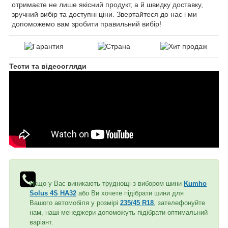
отримаєте не лише якісний продукт, а й швидку доставку,
зручний вибір та доступні ціни. Звертайтеся до нас і ми
допоможемо вам зробити правильний вибір!
Тести та відеоогляди
Якщо у Вас виникають труднощі з вибором шини
Kumho
Solus 4S HA32
або Ви хочете підібрати шини для
Вашого автомобіля у розмірі
235/45 R18
, зателефонуйте
нам, наші менеджери допоможуть підібрати оптимальний
варіант.