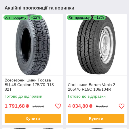
Акційні пропозиції та новинки
Хіт продажу
–12%
Хіт продажу
–12%
Всесезонні шини Росава
БЦ-48 Capitan 175/70 R13
Літні шини Barum Vanis 2
82T
205/70 R15C 106/104R
Готово до відправки
Готово до відправки
1 791,68
4 034,80
₴
₴
2 036 ₴
4 585 ₴
Купити
Купити