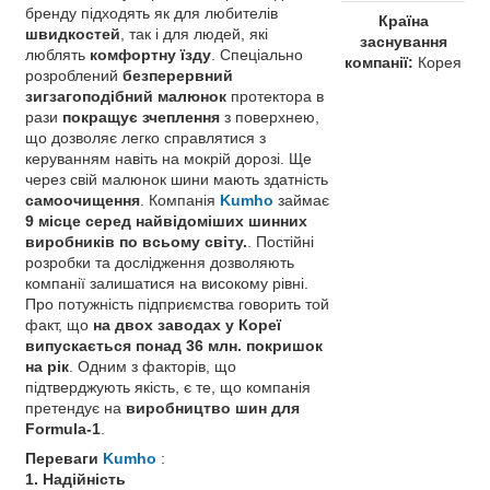
бренду підходять як для любителів
Країна
швидкостей
, так і для людей, які
заснування
люблять
комфортну їзду
. Спеціально
компанії:
Корея
розроблений
безперервний
зигзагоподібний малюнок
протектора в
рази
покращує зчеплення
з поверхнею,
що дозволяє легко справлятися з
керуванням навіть на мокрій дорозі. Ще
через свій малюнок шини мають здатність
самоочищення
. Компанія
Kumho
займає
9 місце серед найвідоміших шинних
виробників по всьому світу.
. Постійні
розробки та дослідження дозволяють
компанії залишатися на високому рівні.
Про потужність підприємства говорить той
факт, що
на двох заводах у Кореї
випускається понад 36 млн. покришок
на рік
. Одним з факторів, що
підтверджують якість, є те, що компанія
претендує на
виробництво шин для
Formula-1
.
Переваги
Kumho
:
1. Надійність