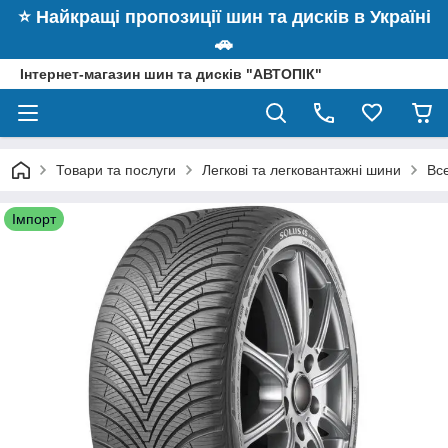
⭐️ Найкращі пропозиції шин та дисків в Україні
🚗
Інтернет-магазин шин та дисків "АВТОПІК"
Товари та послуги
Легкові та легковантажні шини
Вс
Імпорт