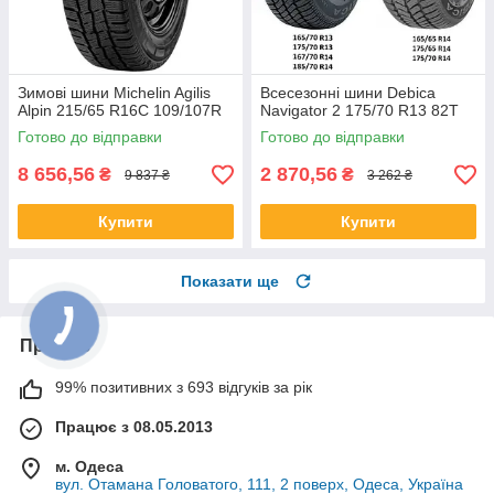
Зимові шини Michelin Agilis
Всесезонні шини Debica
Alpin 215/65 R16C 109/107R
Navigator 2 175/70 R13 82T
Готово до відправки
Готово до відправки
8 656,56
2 870,56
₴
₴
9 837 ₴
3 262 ₴
Купити
Купити
Показати ще
Про нас
99% позитивних з 693 відгуків за рік
Працює з 08.05.2013
м. Одеса
вул. Отамана Головатого, 111, 2 поверх, Одеса, Україна