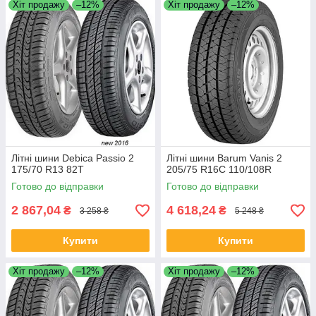
Хіт продажу
–12%
Хіт продажу
–12%
Літні шини Debica Passio 2
Літні шини Barum Vanis 2
175/70 R13 82T
205/75 R16C 110/108R
Готово до відправки
Готово до відправки
2 867,04
4 618,24
₴
₴
3 258 ₴
5 248 ₴
Купити
Купити
Хіт продажу
–12%
Хіт продажу
–12%