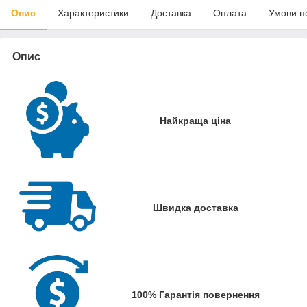
Опис
Характеристики
Доставка
Оплата
Умови п
Опис
Найкраща ціна
Швидка доставка
100% Гарантія повернення