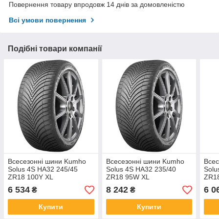
Повернення товару впродовж 14 днів за домовленістю
Всі умови повернення
Подібні товари компанії
Всесезонні шини Kumho
Всесезонні шини Kumho
Всес
Solus 4S HA32 245/45
Solus 4S HA32 235/40
Solu
ZR18 100Y XL
ZR18 95W XL
ZR1
6 534
8 242
6 0
₴
₴
Купити
Купити