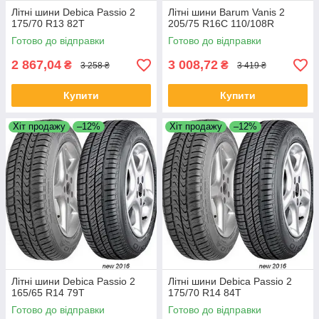
Літні шини Debica Passio 2
Літні шини Barum Vanis 2
175/70 R13 82T
205/75 R16C 110/108R
Готово до відправки
Готово до відправки
2 867,04
3 008,72
₴
₴
3 258 ₴
3 419 ₴
Купити
Купити
Хіт продажу
–12%
Хіт продажу
–12%
Літні шини Debica Passio 2
Літні шини Debica Passio 2
165/65 R14 79T
175/70 R14 84T
Готово до відправки
Готово до відправки