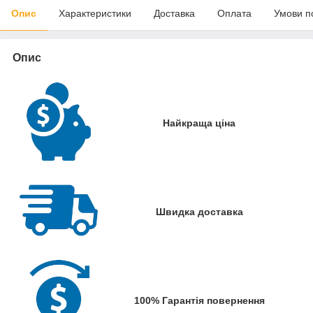
Опис
Характеристики
Доставка
Оплата
Умови п
Опис
Найкраща ціна
Швидка доставка
100% Гарантія повернення