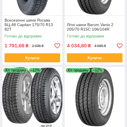
Всесезонні шини Росава
БЦ-48 Capitan 175/70 R13
Літні шини Barum Vanis 2
82T
205/70 R15C 106/104R
Готово до відправки
Готово до відправки
1 791,68
4 034,80
₴
₴
2 036 ₴
4 585 ₴
Купити
Купити
Хіт продажу
–12%
Хіт продажу
–12%