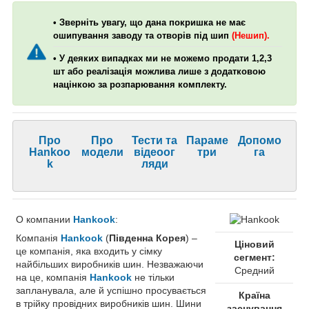
• Зверніть увагу, що дана покришка не має
ошипування заводу та отворів під шип
(Нешип).
• У деяких випадках ми не можемо продати 1,2,3
шт або реалізація можлива лише з додатковою
націнкою за розпарювання комплекту.
Про
Про
Тести та
Параме
Допомо
Hankoo
модели
відеоог
три
га
k
ляди
О компании
Hankook
:
Компанія
Hankook
(
Південна Корея
) –
Ціновий
це компанія, яка входить у сімку
сегмент:
найбільших виробників шин. Незважаючи
Средний
на це, компанія
Hankook
не тільки
запланувала, але й успішно просувається
Країна
в трійку провідних виробників шин. Шини
заснування