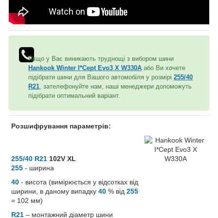
Якщо у Вас виникають труднощі з вибором шини
Hankook Winter I*Cept Evo3 X W330A
або Ви хочете
підібрати шини для Вашого автомобіля у розмірі
255/40
R21
, зателефонуйте нам, наші менеджери допоможуть
підібрати оптимальний варіант.
Розшифрування параметрів:
255/40 R21
102V XL
255
- ширина
40
- висота (вимірюється у відсотках від
ширини, в даному випадку
40
% від
255
= 102 мм)
R21
– монтажний діаметр шини