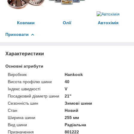
Ковпаки
Олії
Автохімія
Приховати
Характеристики
Основні атрибути
Виробник
Hankook
Висота профілю шини
40
Індекс швидкості
V
Посадковий діаметр шини
21"
Сезонність шин
Зимові шини
Стан
Новий
Ширина шини
255 мм
Вид шини
Радіальна
Призначення
801222