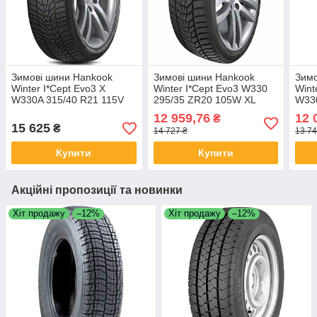
Зимові шини Hankook
Зимові шини Hankook
Зимо
Winter I*Cept Evo3 X
Winter I*Cept Evo3 W330
Wint
W330A 315/40 R21 115V
295/35 ZR20 105W XL
W330
XL
XL
12 959,76
12 
₴
15 625
₴
14 727 ₴
13 74
Купити
Купити
Акційні пропозиції та новинки
Хіт продажу
–12%
Хіт продажу
–12%