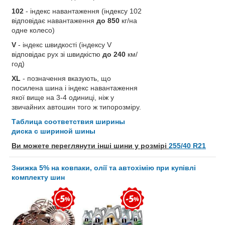
102
- індекс навантаження (індексу 102
відповідає навантаження
до 850
кг/на
одне колесо)
V
- індекс швидкості (індексу V
відповідає рух зі швидкістю
до 240
км/
год)
XL
- позначення вказують, що
посилена шина і індекс навантаження
якої вище на 3-4 одиниці, ніж у
звичайних автошин того ж типорозміру.
Таблица соответствия ширины
диска с шириной шины
Ви можете переглянути інші шини у розмірі
255/40 R21
Знижка 5% на ковпаки, олії та автохімію при купівлі
комплекту шин