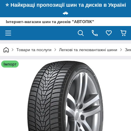
⭐️ Найкращі пропозиції шин та дисків в Україні
🚗
Інтернет-магазин шин та дисків "АВТОПІК"
Товари та послуги
Легкові та легковантажні шини
Зи
Імпорт