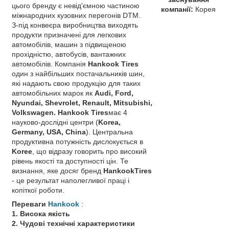
цього бренду є невід'ємною частиною
компанії:
Корея
міжнародних кузовних перегонів DTM.
З-під конвеєра виробництва виходять
продукти призначені для легкових
автомобілів, машин з підвищеною
прохідністю, автобусів, вантажних
автомобілів. Компанія
Нankook Tires
один з найбільших постачальників шин,
які надають свою продукцію для таких
автомобільних марок як
Audi, Ford,
Nyundai, Shevrolet, Renault, Mitsubishi,
Volkswagen. Hankook Tires
має 4
науково-дослідні центри (
Korea,
Germany, USA, China
). Центральна
продуктивна потужність дислокується в
Koree
, що відразу говорить про високий
рівень якості та доступності цін. Те
визнання, яке досяг бренд
НankookTires
- це результат наполегливої ​​праці і
копіткої роботи.
Переваги
Hankook
:
1. Висока якість
2. Чудові технічні характеристики