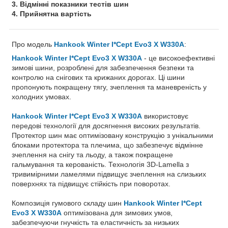
3. Відмінні показники тестів шин
4. Прийнятна вартість
Про модель
Hankook Winter I*Cept Evo3 X W330A
:
Hankook Winter I*Cept Evo3 X W330A
- це високоефективні
зимові шини, розроблені для забезпечення безпеки та
контролю на снігових та крижаних дорогах. Ці шини
пропонують покращену тягу, зчеплення та маневреність у
холодних умовах.
Hankook Winter I*Cept Evo3 X W330A
використовує
передові технології для досягнення високих результатів.
Протектор шин має оптимізовану конструкцію з унікальними
блоками протектора та плечима, що забезпечує відмінне
зчеплення на снігу та льоду, а також покращене
гальмування та керованість. Технологія 3D-Lamella з
тривимірними ламелями підвищує зчеплення на слизьких
поверхнях та підвищує стійкість при поворотах.
Композиція гумового складу шин
Hankook Winter I*Cept
Evo3 X W330A
оптимізована для зимових умов,
забезпечуючи гнучкість та еластичність за низьких