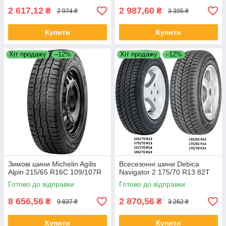
2 617,12
2 987,60
₴
₴
2 974 ₴
3 395 ₴
Купити
Купити
Хіт продажу
–12%
Хіт продажу
–12%
Зимові шини Michelin Agilis
Всесезонні шини Debica
Alpin 215/65 R16C 109/107R
Navigator 2 175/70 R13 82T
Готово до відправки
Готово до відправки
8 656,56
2 870,56
₴
₴
9 837 ₴
3 262 ₴
Купити
Купити