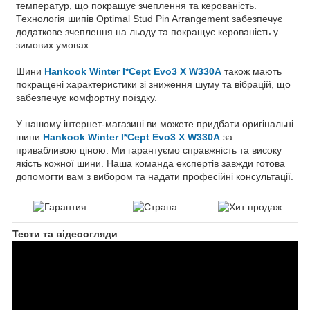
температур, що покращує зчеплення та керованість.
Технологія шипів Optimal Stud Pin Arrangement забезпечує
додаткове зчеплення на льоду та покращує керованість у
зимових умовах.
Шини
Hankook Winter I*Cept Evo3 X W330A
також мають
покращені характеристики зі зниження шуму та вібрацій, що
забезпечує комфортну поїздку.
У нашому інтернет-магазині ви можете придбати оригінальні
шини
Hankook Winter I*Cept Evo3 X W330A
за
привабливою ціною. Ми гарантуємо справжність та високу
якість кожної шини. Наша команда експертів завжди готова
допомогти вам з вибором та надати професійні консультації.
Тести та відеоогляди