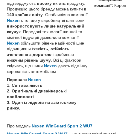
підтверджують
високу якість
продукту.
компанії:
Корея
Продукцію цього бренду можна купити в
140 країнах світу
. Особливістю компанії
Nexen
є те, що у виробництві шин вони
використовують лише натуральний
каучук
. Передові технології шинної та
хімічної індустрії дозволили компанії
Nexen
збільшити рівень надійності шин,
підвищивши їх
якість, стійкість,
зчеплення з дорогою
і зробивши
нижчим рівень шуму
. Всі ці фактори
свідчать, що шини
Nexen
дають відмінну
керованість автомобілям.
Переваги
Nexen
:
1. Світова якість
2. Оригінальні дизайнерські
особливості
3. Один із лідерів на азіатському
ринку.
Про модель
Nexen WinGuard Sport 2 WU7
:
Nexen WinGuard Sport 2 WU7
– це високоякісні зимові