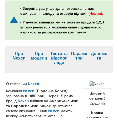
• Зверніть увагу, що дана покришка не має
ошипування заводу та отворів під шип
(Нешип).
• У деяких випадках ми не можемо продати 1,2,3
шт або реалізація можлива лише з додатковою
націнкою за розпарювання комплекту.
Про
Про
Тести та
Параме
Допомо
Nexen
модели
відеоог
три
га
ляди
О компании
Nexen
:
Компанія
Nexen
(
Південна Корея
) -
Ціновий
заснована в
1956 році
. Через 15 років
сегмент:
бренд
Nexen
вийшов на
Американський
Средний
та Європейський ринок,
де отримав
світове визнання. Шини
Nexen
мають
Країна
велику кількість сертифікатів, що
заснування