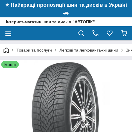
⭐️ Найкращі пропозиції шин та дисків в Україні
🚗
Інтернет-магазин шин та дисків "АВТОПІК"
Товари та послуги
Легкові та легковантажні шини
Зи
Імпорт