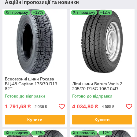
Акційні пропозиції та новинки
Хіт продажу
–12%
Хіт продажу
–12%
Всесезонні шини Росава
БЦ-48 Capitan 175/70 R13
Літні шини Barum Vanis 2
82T
205/70 R15C 106/104R
Готово до відправки
Готово до відправки
1 791,68
4 034,80
₴
₴
2 036 ₴
4 585 ₴
Купити
Купити
Хіт продажу
–12%
Хіт продажу
–12%