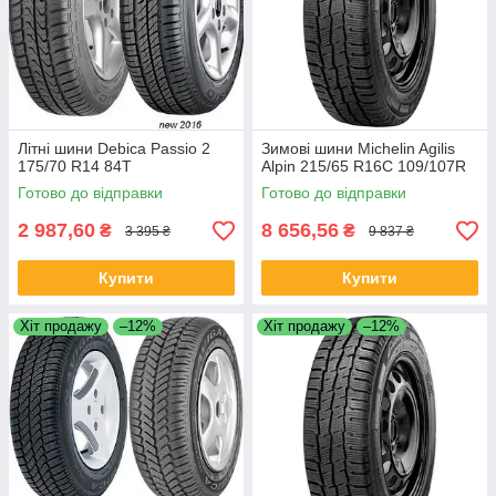
Літні шини Debica Passio 2
Зимові шини Michelin Agilis
175/70 R14 84T
Alpin 215/65 R16C 109/107R
Готово до відправки
Готово до відправки
2 987,60
8 656,56
₴
₴
3 395 ₴
9 837 ₴
Купити
Купити
Хіт продажу
–12%
Хіт продажу
–12%