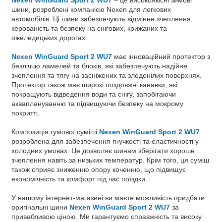
шини, розроблені компанією Nexen для легкових
автомобілів. Ці шини забезпечують відмінне зчеплення,
керованість та безпеку на снігових, крижаних та
ожеледицьких дорогах.
Nexen WinGuard Sport 2 WU7
має інноваційний протектор з
безліччю ламелей та блоків, які забезпечують надійне
зчеплення та тягу на засніжених та зледенілих поверхнях.
Протектор також має широкі поздовжні канавки, які
покращують відведення води та снігу, запобігаючи
акваплануванню та підвищуючи безпеку на мокрому
покритті.
Композиція гумової суміші
Nexen WinGuard Sport 2 WU7
розроблена для забезпечення гнучкості та еластичності у
холодних умовах. Це дозволяє шинам зберігати хороше
зчеплення навіть за низьких температур. Крім того, ця суміш
також сприяє зниженню опору коченню, що підвищує
економічність та комфорт під час поїздки.
У нашому інтернет-магазині ви маєте можливість придбати
оригінальні шини
Nexen WinGuard Sport 2 WU7
за
привабливою ціною. Ми гарантуємо справжність та високу