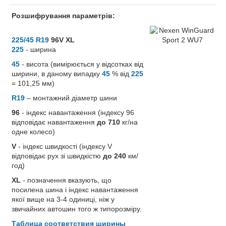
Розшифрування параметрів:
225/45 R19
96V XL
225
- ширина
45
- висота (вимірюється у відсотках від
ширини, в даному випадку
45
% від
225
= 101,25 мм)
R19
– монтажний діаметр шини
96
- індекс навантаження (індексу 96
відповідає навантаження
до 710
кг/на
одне колесо)
V
- індекс швидкості (індексу V
відповідає рух зі швидкістю
до 240
км/
год)
XL
- позначення вказують, що
посилена шина і індекс навантаження
якої вище на 3-4 одиниці, ніж у
звичайних автошин того ж типорозміру.
Таблица соответствия ширины