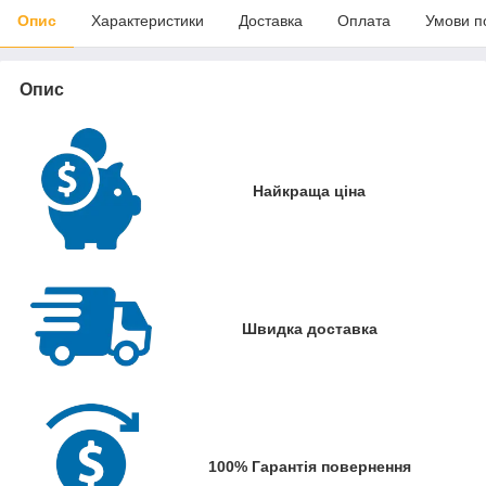
Опис
Характеристики
Доставка
Оплата
Умови п
Опис
Найкраща ціна
Швидка доставка
100% Гарантія повернення