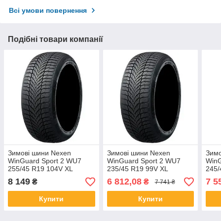
Всі умови повернення
Подібні товари компанії
Зимові шини Nexen
Зимові шини Nexen
Зимо
WinGuard Sport 2 WU7
WinGuard Sport 2 WU7
WinG
255/45 R19 104V XL
235/45 R19 99V XL
245/
8 149
6 812,08
7 5
₴
₴
7 741 ₴
Купити
Купити