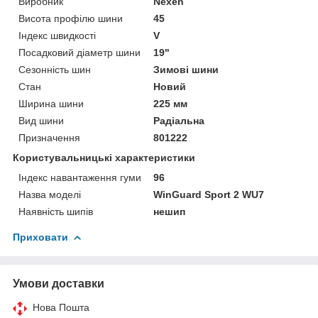
Виробник
Nexen
Висота профілю шини
45
Індекс швидкості
V
Посадковий діаметр шини
19"
Сезонність шин
Зимові шини
Стан
Новий
Ширина шини
225 мм
Вид шини
Радіальна
Призначення
801222
Користувальницькі характеристики
Індекс навантаження гуми
96
Назва моделі
WinGuard Sport 2 WU7
Наявність шипів
нешип
Приховати
Умови доставки
Нова Пошта