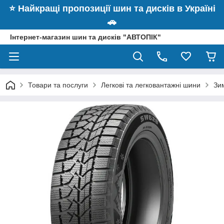
⭐️ Найкращі пропозиції шин та дисків в Україні
🚗
Інтернет-магазин шин та дисків "АВТОПІК"
Товари та послуги
Легкові та легковантажні шини
Зи