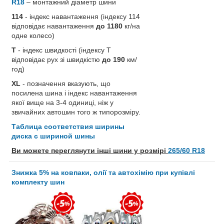
R18
– монтажний діаметр шини
114
- індекс навантаження (індексу 114
відповідає навантаження
до 1180
кг/на
одне колесо)
T
- індекс швидкості (індексу T
відповідає рух зі швидкістю
до 190
км/
год)
XL
- позначення вказують, що
посилена шина і індекс навантаження
якої вище на 3-4 одиниці, ніж у
звичайних автошин того ж типорозміру.
Таблица соответствия ширины
диска с шириной шины
Ви можете переглянути інші шини у розмірі
265/60 R18
Знижка 5% на ковпаки, олії та автохімію при купівлі
комплекту шин