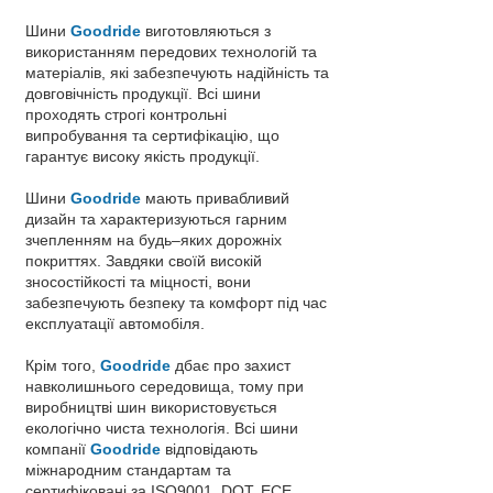
Шини
Goodride
виготовляються з
використанням передових технологій та
матеріалів, які забезпечують надійність та
довговічність продукції. Всі шини
проходять строгі контрольні
випробування та сертифікацію, що
гарантує високу якість продукції.
Шини
Goodride
мають привабливий
дизайн та характеризуються гарним
зчепленням на будь–яких дорожніх
покриттях. Завдяки своїй високій
зносостійкості та міцності, вони
забезпечують безпеку та комфорт під час
експлуатації автомобіля.
Крім того,
Goodride
дбає про захист
навколишнього середовища, тому при
виробництві шин використовується
екологічно чиста технологія. Всі шини
компанії
Goodride
відповідають
міжнародним стандартам та
сертифіковані за ISO9001, DOT, ECE,