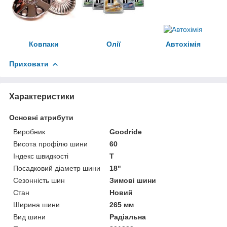
Ковпаки
Олії
Автохімія
Приховати
Характеристики
Основні атрибути
Виробник
Goodride
Висота профілю шини
60
Індекс швидкості
T
Посадковий діаметр шини
18"
Сезонність шин
Зимові шини
Стан
Новий
Ширина шини
265 мм
Вид шини
Радіальна