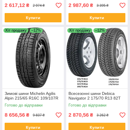
2 617,12
2 987,60
₴
₴
2 974 ₴
3 395 ₴
Купити
Купити
Хіт продажу
–12%
Хіт продажу
–12%
Зимові шини Michelin Agilis
Всесезонні шини Debica
Alpin 215/65 R16C 109/107R
Navigator 2 175/70 R13 82T
Готово до відправки
Готово до відправки
8 656,56
2 870,56
₴
₴
9 837 ₴
3 262 ₴
Купити
Купити