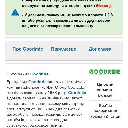
• Зверніть увагу, що дана покришка не має
ошипування заводу та отворів під шип
(Нешип).
• У деяких випадках ми не можемо продати 1,2,3
шт або реалізація можлива лише з додатковою
націнкою за розпарювання комплекту.
Про Goodride
Параметри
Допомога
О компании
Goodride
:
Бренд шин
Goodride
належить китайській
Ціновий
компанії Zhongce Rubber Group Co., Ltd.,
сегмент:
яка була заснована у 1958 році.
Goodride
Бюджет
відомий своїми шинами найвищої якості,
які поставляються по всьому світу. Бренд
Країна
спеціалізується на шинах для легкових
заснування
автомобілів, позашляховиків, вантажівок,
компанії:
Китай
автобусів, а також на шинах для
сільськогосподарської техніки.