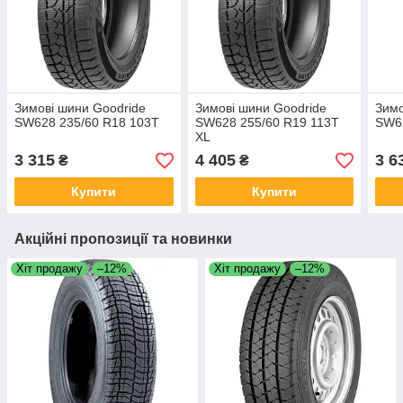
Зимові шини Goodride
Зимові шини Goodride
Зимо
SW628 235/60 R18 103T
SW628 255/60 R19 113T
SW62
XL
3 315
4 405
3 6
₴
₴
Купити
Купити
Акційні пропозиції та новинки
Хіт продажу
–12%
Хіт продажу
–12%