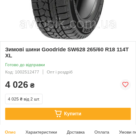
Зимові шини Goodride SW628 265/60 R18 114T
XL
Готово до відправки
Код: 1002512477
Опт і роздріб
4 026
₴
4 025 ₴
від 2 шт.
Купити
Опис
Характеристики
Доставка
Оплата
Умови п