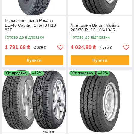
Всесезонні шини Росава
БЦ-48 Capitan 175/70 R13
Літні шини Barum Vanis 2
82T
205/70 R15C 106/104R
Готово до відправки
Готово до відправки
1 791,68
4 034,80
₴
₴
2 036 ₴
4 585 ₴
Купити
Купити
Хіт продажу
–12%
Хіт продажу
–12%