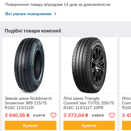
Повернення товару впродовж 14 днів за домовленістю
Всі умови повернення
Подібні товари компанії
Зимові шини Roadmarch
Літні шини Triangle
Літн
Snowrover 989 215/75
ConneX Van TV701 205/75
Conn
R16C 113/111R
R16C 113/111T 10PR
R16
3 640,56
3 373,04
3 4
₴
₴
4 137 ₴
3 833 ₴
Купити
Купити