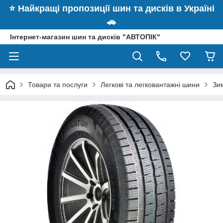
⭐️ Найкращі пропозиції шин та дисків в Україні
🚗
Інтернет-магазин шин та дисків "АВТОПІК"
Товари та послуги
Легкові та легковантажні шини
Зим