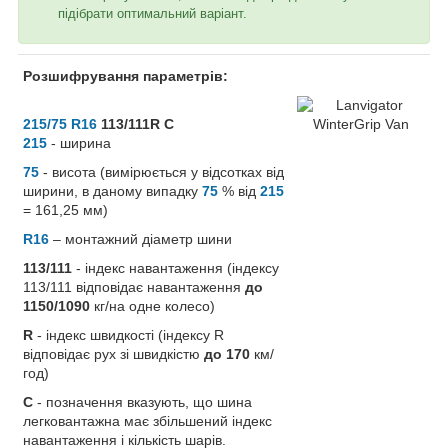
підібрати оптимальний варіант.
Розшифрування параметрів:
215/75 R16
113/111R C
215
- ширина
75
- висота (вимірюється у відсотках від
ширини, в даному випадку
75
% від
215
= 161,25 мм)
R16
– монтажний діаметр шини
113/111
- індекс навантаження (індексу
113/111 відповідає навантаження
до
1150/1090
кг/на одне колесо)
R
- індекс швидкості (індексу R
відповідає рух зі швидкістю
до 170
км/
год)
C
- позначення вказують, що шина
легковантажна має збільшений індекс
навантаження і кількість шарів.