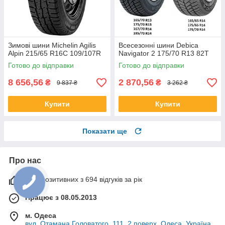
Зимові шини Michelin Agilis
Всесезонні шини Debica
Alpin 215/65 R16C 109/107R
Navigator 2 175/70 R13 82T
Готово до відправки
Готово до відправки
8 656,56
2 870,56
₴
₴
9 837 ₴
3 262 ₴
Купити
Купити
Показати ще
Про нас
99% позитивних з 694 відгуків за рік
Працює з 08.05.2013
м. Одеса
вул. Отамана Головатого, 111, 2 поверх, Одеса, Україна