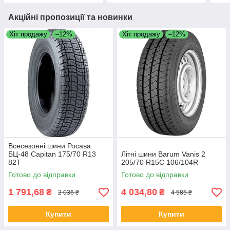
Акційні пропозиції та новинки
Хіт продажу
–12%
Хіт продажу
–12%
Всесезонні шини Росава
БЦ-48 Capitan 175/70 R13
Літні шини Barum Vanis 2
82T
205/70 R15C 106/104R
Готово до відправки
Готово до відправки
1 791,68
4 034,80
₴
₴
2 036 ₴
4 585 ₴
Купити
Купити