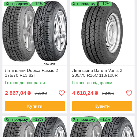
Хіт продажу
–12%
Хіт продажу
–12%
Літні шини Debica Passio 2
Літні шини Barum Vanis 2
175/70 R13 82T
205/75 R16C 110/108R
Готово до відправки
Готово до відправки
2 867,04
4 618,24
₴
₴
3 258 ₴
5 248 ₴
Купити
Купити
Хіт продажу
–12%
Хіт продажу
–12%