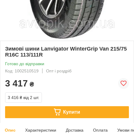
Зимові шини Lanvigator WinterGrip Van 215/75
R16C 113/111R
Готово до відправки
Код: 1002510519
Опт і роздріб
3 417
₴
3 416 ₴
від 2 шт.
Купити
Опис
Характеристики
Доставка
Оплата
Умови п