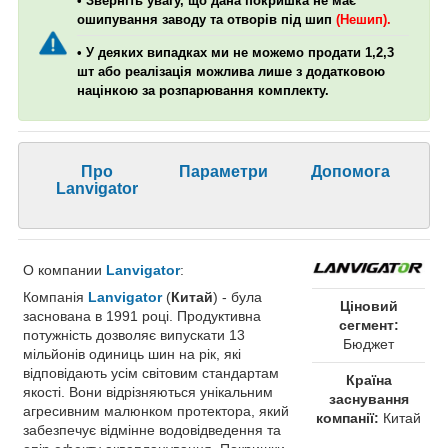
• Зверніть увагу, що дана покришка не має
ошипування заводу та отворів під шип
(Нешип).
• У деяких випадках ми не можемо продати 1,2,3
шт або реалізація можлива лише з додатковою
націнкою за розпарювання комплекту.
Про
Параметри
Допомога
Lanvigator
О компании
Lanvigator
:
Компанія
Lanvigator
(
Китай
) - була
Ціновий
заснована в 1991 році. Продуктивна
сегмент:
потужність дозволяє випускати 13
Бюджет
мільйонів одиниць шин на рік, які
відповідають усім світовим стандартам
Країна
якості. Вони відрізняються унікальним
заснування
агресивним малюнком протектора, який
компанії:
Китай
забезпечує відмінне водовідведення та