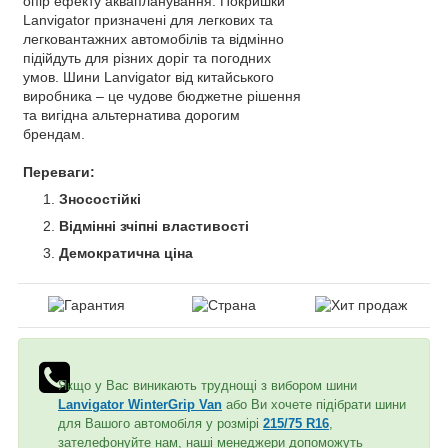
опір ефекту аквапланування. Покришки
Lanvigator призначені для легкових та
легковантажних автомобілів та відмінно
підійдуть для різних доріг та погодних
умов. Шини Lanvigator від китайського
виробника – це чудове бюджетне рішення
та вигідна альтернатива дорогим
брендам.
Переваги:
Зносостійкі
Відмінні зчіпні властивості
Демократична ціна
Якщо у Вас виникають труднощі з вибором шини
Lanvigator WinterGrip Van
або Ви хочете підібрати шини
для Вашого автомобіля у розмірі
215/75 R16
,
зателефонуйте нам, наші менеджери допоможуть