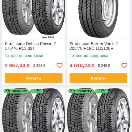
Літні шини Debica Passio 2
Літні шини Barum Vanis 2
175/70 R13 82T
205/75 R16C 110/108R
Готово до відправки
Готово до відправки
2 867,04
4 618,24
₴
₴
3 258 ₴
5 248 ₴
Купити
Купити
Хіт продажу
–12%
Хіт продажу
–12%