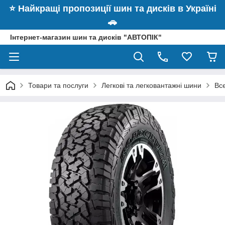
⭐️ Найкращі пропозиції шин та дисків в Україні
🚗
Інтернет-магазин шин та дисків "АВТОПІК"
Товари та послуги
Легкові та легковантажні шини
Вс