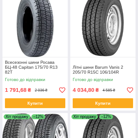
Всесезонні шини Росава
БЦ-48 Capitan 175/70 R13
Літні шини Barum Vanis 2
82T
205/70 R15C 106/104R
Готово до відправки
Готово до відправки
1 791,68
4 034,80
₴
₴
2 036 ₴
4 585 ₴
Купити
Купити
Хіт продажу
–12%
Хіт продажу
–12%