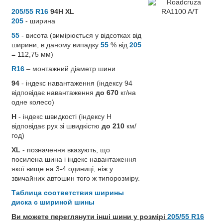
205/55 R16
94H XL
205
- ширина
55
- висота (вимірюється у відсотках від
ширини, в даному випадку
55
% від
205
= 112,75 мм)
R16
– монтажний діаметр шини
94
- індекс навантаження (індексу 94
відповідає навантаження
до 670
кг/на
одне колесо)
H
- індекс швидкості (індексу H
відповідає рух зі швидкістю
до 210
км/
год)
XL
- позначення вказують, що
посилена шина і індекс навантаження
якої вище на 3-4 одиниці, ніж у
звичайних автошин того ж типорозміру.
Таблица соответствия ширины
диска с шириной шины
Ви можете переглянути інші шини у розмірі
205/55 R16