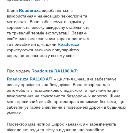
Шини
Roadcruza
виробляються з
використанням найновіших технологій та
матеріалів. Вони забезпечують відмінну
керованість, високу швидкісну стабільність
та тривалий термін експлуатації. Завдяки
своїм високим технічним характеристикам
та привабливій ціні, шини
Roadcruza
користуються великою популярністю
серед автовласників у всьому світі.
Про модель
Roadcruza RA1100 A/T
:
Roadcruza RA1100 A/T
– це літня шина, яка забезпечує
високу прохідність на бездоріжжі. Вона створена для
автомобілів з позашляховою підвіскою та призначена для
використання на ґрунтових та бездорожніх дорогах. Шина
має агресивний дизайн протектора з великими блоками, що
забезпечує гарне зчеплення з поверхнею дороги в будь-яких
умовах.
Протектор має чотири широкі канавки, які забезпечують
відведення води та піску з-під шини, що запобігає