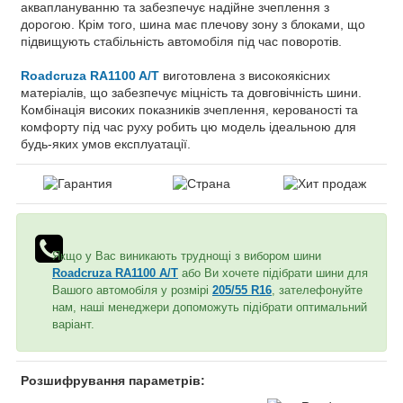
акваплануванню та забезпечує надійне зчеплення з
дорогою. Крім того, шина має плечову зону з блоками, що
підвищують стабільність автомобіля під час поворотів.
Roadcruza RA1100 A/T
виготовлена ​​з високоякісних
матеріалів, що забезпечує міцність та довговічність шини.
Комбінація високих показників зчеплення, керованості та
комфорту під час руху робить цю модель ідеальною для
будь-яких умов експлуатації.
Якщо у Вас виникають труднощі з вибором шини
Roadcruza RA1100 A/T
або Ви хочете підібрати шини для
Вашого автомобіля у розмірі
205/55 R16
, зателефонуйте
нам, наші менеджери допоможуть підібрати оптимальний
варіант.
Розшифрування параметрів: