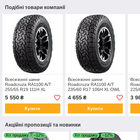
Подібні товари компанії
Всесезонні шини
Всесезонні шини
Всес
Roadcruza RA1100 A/T
Roadcruza RA1100 A/T
Road
255/55 R19 111H XL
235/60 R17 106H XL OWL
225/
5 550
4 655
3 9
₴
₴
Купити
Купити
Акційні пропозиції та новинки
Хіт продажу
–12%
Хіт продажу
–12%