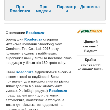
Про
Про
Параметр
Допомога
Roadcruza
модели
и
О компании
Roadcruza
:
Бренд шин
Roadcruza
створили
Ціновий
китайська компанія Shandong New
сегмент:
Continent Tire Co., Ltd. 2016 року.
Бюджет
Компанія є одним з найбільших
виробників шин у Китаї та постачає свою
Країна
продукцію у більш ніж 130 країн світу.
заснування
компанії:
Китай
Шини
Roadcruza
відрізняються високим
рівнем якості та надійності. Вони
призначені для використання на різних
типах доріг та в різних кліматичних
умовах. У лінійці продукції
Roadcruza
представлені шини для легкових
автомобілів, вантажівок, автобусів, а
також для сільськогосподарської та
промислової техніки.