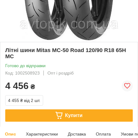
Літні шини Mitas MC-50 Road 120/90 R18 65H
MC
Готово до відправки
Код: 1002508923
Опт і роздріб
4 456
₴
4 455 ₴
від 2 шт.
Купити
Опис
Характеристики
Доставка
Оплата
Умови п