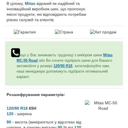
В цілому,
Mitas
відомий як надійний та
інноваційний виробник шин, що пропонує
якісні продукти, які відповідають потребам
різних галузей та клієнтів.
Якщо у Вас виникають труднощі з вибором шини
Mitas
MC-50 Road
або Ви хочете підібрати шини для Вашого
автомобіля у розмірі
120/90 R18
, зателефонуйте нам,
наші менеджери допоможуть підібрати оптимальний
варіант.
Розшифрування параметрів:
120/90 R18
65H
120
- ширина
90
- висота (вимірюється у відсотках від
ширини, в даному випадку
90
% від
120