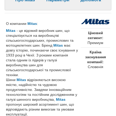
О компании
Mitas
:
Mitas
- це відомий виробник шин, що
Ціновий
спеціалізується на виробництві
сегмент:
сільськогосподарських, промислових та
Премиум
мотоциклетних шин. Бренд
Mitas
має
довгу історію, починаючи своє існування у
Країна
1933 році в Чехії. З роками компанія
заснування
стала одним із лідерів у галузі
компанії:
виробництва шин для
Словенія
сільськогосподарської та промислової
техніки.
Шини
Mitas
відрізняються високою
якістю, надійністю та чудовою
продуктивністю. Завдяки інноваційним
технологіям та постійним дослідженням у
галузі шинного виробництва,
Mitas
пропонує широкий асортимент шин, що
відповідають різним вимогам та умовам
експлуатації.