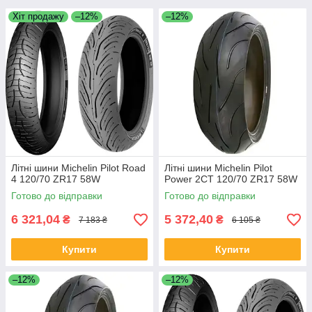
Хіт продажу
–12%
–12%
Літні шини Michelin Pilot Road
Літні шини Michelin Pilot
4 120/70 ZR17 58W
Power 2CT 120/70 ZR17 58W
Готово до відправки
Готово до відправки
6 321,04
5 372,40
₴
₴
7 183 ₴
6 105 ₴
Купити
Купити
–12%
–12%