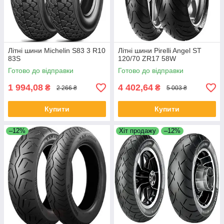
Літні шини Michelin S83 3 R10
Літні шини Pirelli Angel ST
83S
120/70 ZR17 58W
Готово до відправки
Готово до відправки
1 994,08
4 402,64
₴
₴
2 266 ₴
5 003 ₴
Купити
Купити
–12%
Хіт продажу
–12%