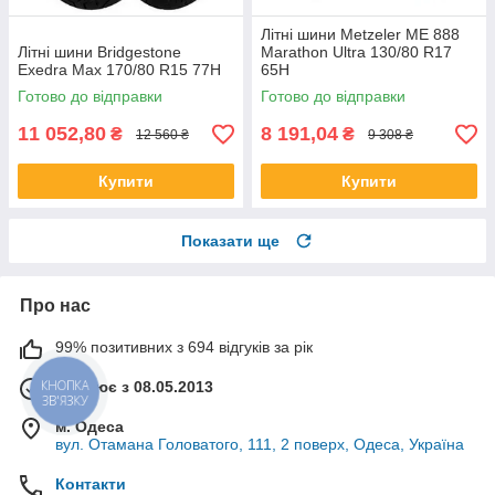
Літні шини Metzeler ME 888
Літні шини Bridgestone
Marathon Ultra 130/80 R17
Exedra Max 170/80 R15 77H
65H
Готово до відправки
Готово до відправки
11 052,80
8 191,04
₴
₴
12 560 ₴
9 308 ₴
Купити
Купити
Показати ще
Про нас
99% позитивних з 694 відгуків за рік
Працює з 08.05.2013
КНОПКА
ЗВ'ЯЗКУ
м. Одеса
вул. Отамана Головатого, 111, 2 поверх, Одеса, Україна
Контакти