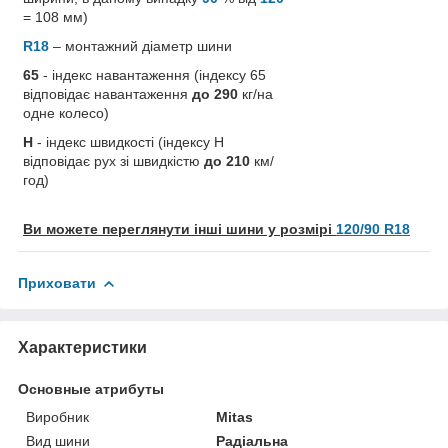
= 108 мм)
R18
– монтажний діаметр шини
65
- індекс навантаження (індексу 65
відповідає навантаження
до 290
кг/на
одне колесо)
H
- індекс швидкості (індексу H
відповідає рух зі швидкістю
до 210
км/
год)
Ви можете переглянути інші шини у розмірі
120/90 R18
Приховати
Характеристики
Основные атрибуты
Виробник
Mitas
Вид шини
Радіальна