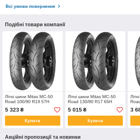
Всі умови повернення
Подібні товари компанії
Літні шини Mitas MC-50
Літні шини Mitas MC-50
Літн
Road 100/90 R19 57H
Road 130/80 R17 65H
Road
5 323
5 015
3 6
₴
₴
Купити
Купити
Акційні пропозиції та новинки