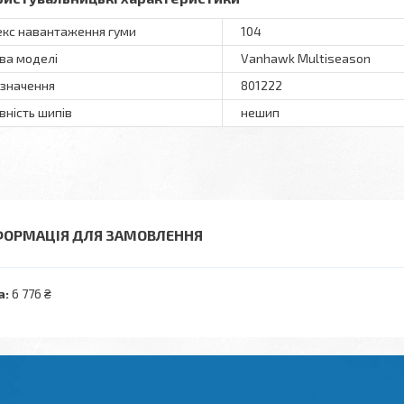
екс навантаження гуми
104
ва моделі
Vanhawk Multiseason
значення
801222
вність шипів
нешип
ФОРМАЦІЯ ДЛЯ ЗАМОВЛЕННЯ
а:
6 776 ₴