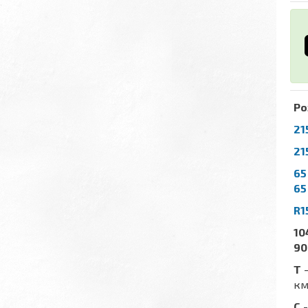
Ро
21
21
65
65
R1
10
90
T
-
км
C
-