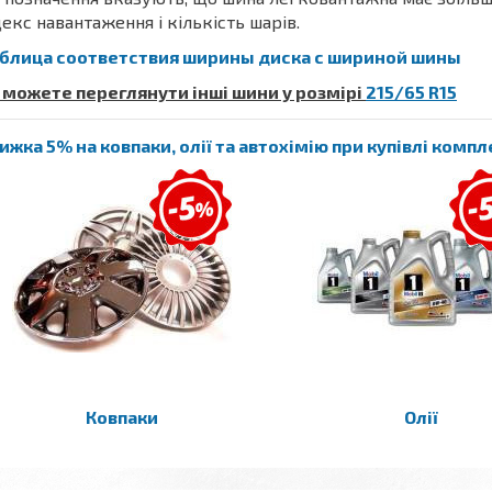
декс навантаження і кількість шарів.
блица соответствия ширины диска с шириной шины
 можете переглянути інші шини у розмірі
215/65 R15
ижка 5% на ковпаки, олії та автохімію при купівлі комп
Ковпаки
Олії