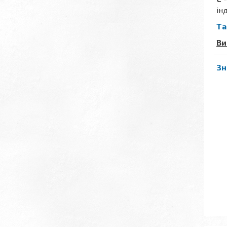
ін
Та
Ви
Зн