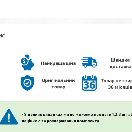
Швидка
Найкраща ціна
доставка
Оригінальний
Товар не ста
товар
36 місяці
• У деяких випадках ми не можемо продати 1,2,3 шт 
націнкою за розпарювання комплекту.