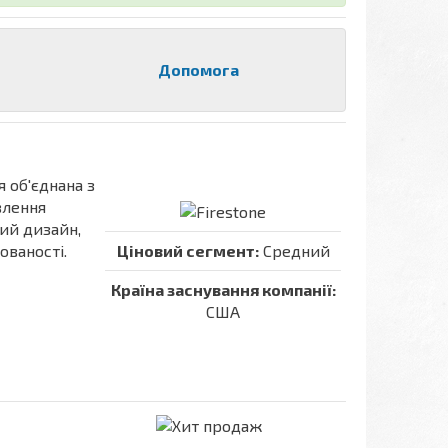
Допомога
ля об'єднана з
влення
ий дизайн,
ованості.
Ціновий сегмент:
Средний
Країна заснування компанії:
США