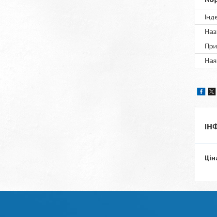
Інд
Наз
При
Ная
ІН
Цін