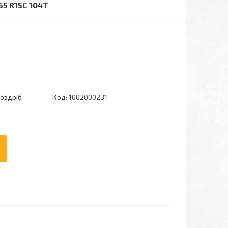
5 R15C 104T
роздріб
Код:
1002000231
6