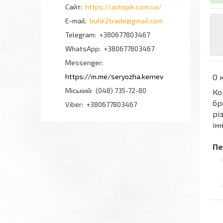
https://avtopik.com.ua/
buhk2trade@gmail.com
+380677803467
+380677803467
Messenger
https://m.me/seryozha.kernev
О 
Міський
(048) 735-72-80
Ко
бр
Viber
+380677803467
рі
ін
Пе