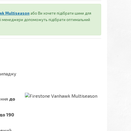
wk Multiseason
або Ви хочете підібрати шини для
аші менеджери допоможуть підібрати оптимальний
випадку
ення
до
до 190
шений