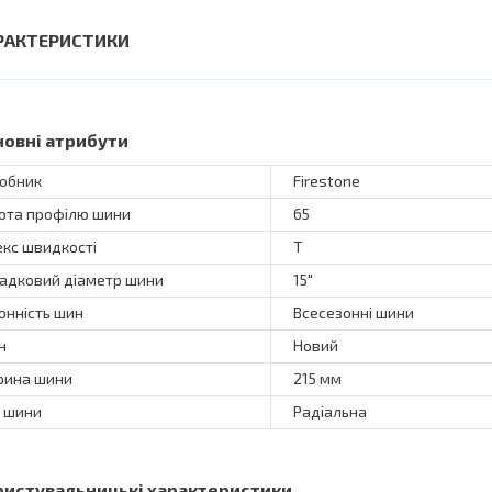
РАКТЕРИСТИКИ
новні атрибути
обник
Firestone
ота профілю шини
65
екс швидкості
T
адковий діаметр шини
15"
онність шин
Всесезонні шини
н
Новий
ина шини
215 мм
 шини
Радіальна
ристувальницькі характеристики