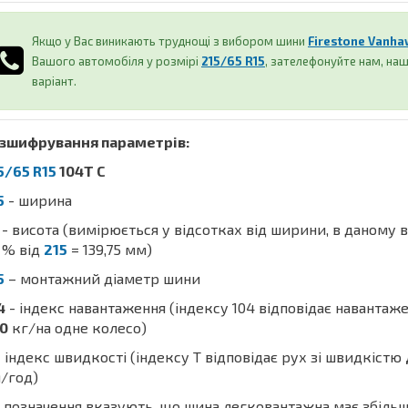
Якщо у Вас виникають труднощі з вибором шини
Firestone Vanha
Вашого автомобіля у розмірі
215/65 R15
, зателефонуйте нам, н
варіант.
зшифрування параметрів:
5/65 R15
104T C
5
- ширина
- висота (вимірюється у відсотках від ширини, в даному 
% від
215
= 139,75 мм)
5
– монтажний діаметр шини
4
- індекс навантаження (індексу 104 відповідає навантаж
0
кг/на одне колесо)
 індекс швидкості (індексу T відповідає рух зі швидкістю
/год)
 позначення вказують, що шина легковантажна має збіль