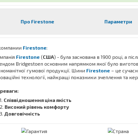
Про Firestone
Параметри
компании
Firestone
:
мпанія
Firestone
(
США
) - була заснована в 1900 році, а піс
ендом Bridgestoen основним напрямком якої було вигото
зноманітної гумової продукції. Шини
Firestone
– це сучасн
новаційні технології, найкращі показники зчеплення та кер
реваги:
Співвідношення ціна якість
Високий рівень комфорту
Довговічність