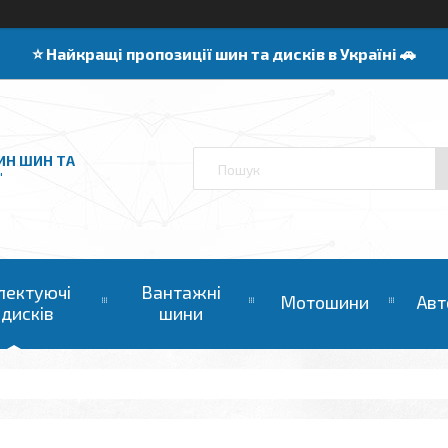
⭐️ Найкращі пропозиції шин та дисків в Україні 🚗
ИН ШИН ТА
"
лектуючі
Вантажні
Мотошини
Авт
 дисків
шини