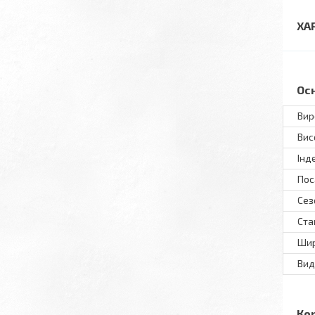
ХА
Ос
Вир
Вис
Інд
Пос
Сез
Ста
Шир
Вид
Ко