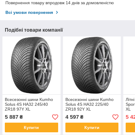
Повернення товару впродовж 14 днів за домовленістю
Всі умови повернення
Подібні товари компанії
Всесезонні шини Kumho
Всесезонні шини Kumho
Літн
Solus 4S HA32 245/40
Solus 4S HA32 225/40
Spor
ZR18 97Y XL
ZR18 92Y XL
XL
5 887
4 597
5 4
₴
₴
Купити
Купити