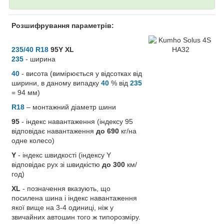
Розшифрування параметрів:
235/40 R18
95Y XL
235
- ширина
40
- висота (вимірюється у відсотках від
ширини, в даному випадку
40
% від
235
= 94 мм)
R18
– монтажний діаметр шини
95
- індекс навантаження (індексу 95
відповідає навантаження
до 690
кг/на
одне колесо)
Y
- індекс швидкості (індексу Y
відповідає рух зі швидкістю
до 300
км/
год)
XL
- позначення вказують, що
посилена шина і індекс навантаження
якої вище на 3-4 одиниці, ніж у
звичайних автошин того ж типорозміру.