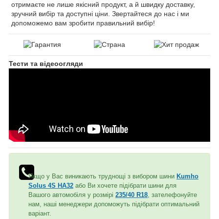
отримаєте не лише якісний продукт, а й швидку доставку,
зручний вибір та доступні ціни. Звертайтеся до нас і ми
допоможемо вам зробити правильний вибір!
Тести та відеоогляди
Якщо у Вас виникають труднощі з вибором шини
Kumho
Solus 4S HA32
або Ви хочете підібрати шини для
Вашого автомобіля у розмірі
235/40 R18
, зателефонуйте
нам, наші менеджери допоможуть підібрати оптимальний
варіант.