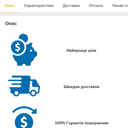
Опис
Характеристики
Доставка
Оплата
Умови п
Опис
Найкраща ціна
Швидка доставка
100% Гарантія повернення