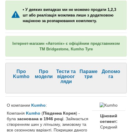
• У деяких випадках ми не можемо продати 1,2,3
шт або реалізація можлива лише з додатковою
націнкою за розпарювання комплекту.
Інтернет-магазин «Автопік» є офіційним представником
ТМ Bridgestone, Kumho Tyre
Про
Про
Тести та
Параме
Допомо
Kumho
модели
відеоог
три
га
ляди
О компании
Kumho
:
Компанія
Kumho
(
Південна Корея
) -
Ціновий
була
заснована в 1946 році
. Займається
сегмент:
створенням шин у літньому, зимовому та
Средний
все сезонному варіанті. Покришки даного