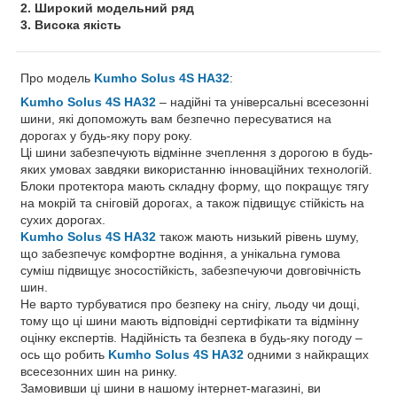
2. Широкий модельний ряд
3. Висока якість
Про модель
Kumho Solus 4S HA32
:
Kumho Solus 4S HA32
– надійні та універсальні всесезонні
шини, які допоможуть вам безпечно пересуватися на
дорогах у будь-яку пору року.
Ці шини забезпечують відмінне зчеплення з дорогою в будь-
яких умовах завдяки використанню інноваційних технологій.
Блоки протектора мають складну форму, що покращує тягу
на мокрій та сніговій дорогах, а також підвищує стійкість на
сухих дорогах.
Kumho Solus 4S HA32
також мають низький рівень шуму,
що забезпечує комфортне водіння, а унікальна гумова
суміш підвищує зносостійкість, забезпечуючи довговічність
шин.
Не варто турбуватися про безпеку на снігу, льоду чи дощі,
тому що ці шини мають відповідні сертифікати та відмінну
оцінку експертів. Надійність та безпека в будь-яку погоду –
ось що робить
Kumho Solus 4S HA32
одними з найкращих
всесезонних шин на ринку.
Замовивши ці шини в нашому інтернет-магазині, ви