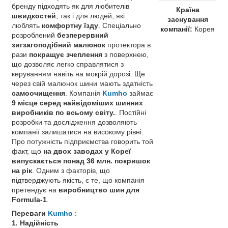
бренду підходять як для любителів
Країна
швидкостей
, так і для людей, які
заснування
люблять
комфортну їзду
. Спеціально
компанії:
Корея
розроблений
безперервний
зигзагоподібний малюнок
протектора в
рази
покращує зчеплення
з поверхнею,
що дозволяє легко справлятися з
керуванням навіть на мокрій дорозі. Ще
через свій малюнок шини мають здатність
самоочищення
. Компанія
Kumho
займає
9 місце серед найвідоміших шинних
виробників по всьому світу.
. Постійні
розробки та дослідження дозволяють
компанії залишатися на високому рівні.
Про потужність підприємства говорить той
факт, що
на двох заводах у Кореї
випускається понад 36 млн. покришок
на рік
. Одним з факторів, що
підтверджують якість, є те, що компанія
претендує на
виробництво шин для
Formula-1
.
Переваги
Kumho
:
1. Надійність