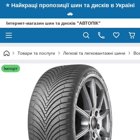
⭐️ Найкращі пропозиції шин та дисків в Україні
🚗
Інтернет-магазин шин та дисків "АВТОПІК"
Товари та послуги
Легкові та легковантажні шини
Вс
Імпорт