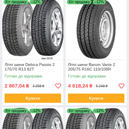
Хіт продажу
–12%
Хіт продажу
–12%
Літні шини Debica Passio 2
Літні шини Barum Vanis 2
175/70 R13 82T
205/75 R16C 110/108R
Готово до відправки
Готово до відправки
2 867,04
4 618,24
₴
₴
3 258 ₴
5 248 ₴
Купити
Купити
Хіт продажу
–12%
Хіт продажу
–12%