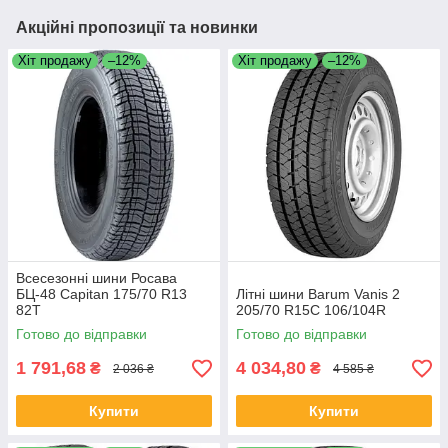
Акційні пропозиції та новинки
Хіт продажу
–12%
Хіт продажу
–12%
Всесезонні шини Росава
БЦ-48 Capitan 175/70 R13
Літні шини Barum Vanis 2
82T
205/70 R15C 106/104R
Готово до відправки
Готово до відправки
1 791,68
4 034,80
₴
₴
2 036 ₴
4 585 ₴
Купити
Купити