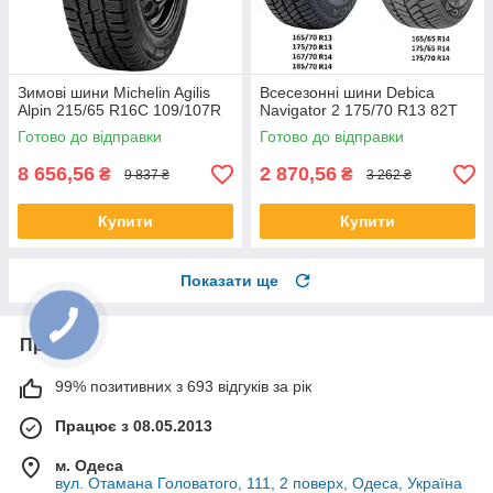
Зимові шини Michelin Agilis
Всесезонні шини Debica
Alpin 215/65 R16C 109/107R
Navigator 2 175/70 R13 82T
Готово до відправки
Готово до відправки
8 656,56
2 870,56
₴
₴
9 837 ₴
3 262 ₴
Купити
Купити
Показати ще
Про нас
99% позитивних з 693 відгуків за рік
Працює з 08.05.2013
м. Одеса
вул. Отамана Головатого, 111, 2 поверх, Одеса, Україна