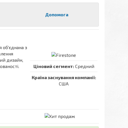
Допомога
ля об'єднана з
влення
ий дизайн,
ованості.
Ціновий сегмент:
Средний
Країна заснування компанії:
США