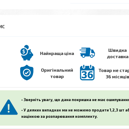
Швидка
Найкраща ціна
доставка
Оригінальний
Товар не ста
товар
36 місяці
• Зверніть увагу, що дана покришка не має ошипуванн
• У деяких випадках ми не можемо продати 1,2,3 шт 
націнкою за розпарювання комплекту.