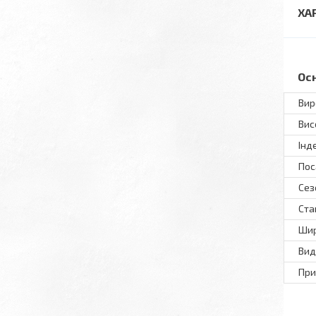
ХА
Ос
Вир
Вис
Інд
Пос
Сез
Ста
Шир
Вид
При