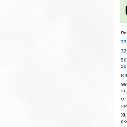
Ро
22
22
50
50
R1
99
кг
V
-
км
XL
як