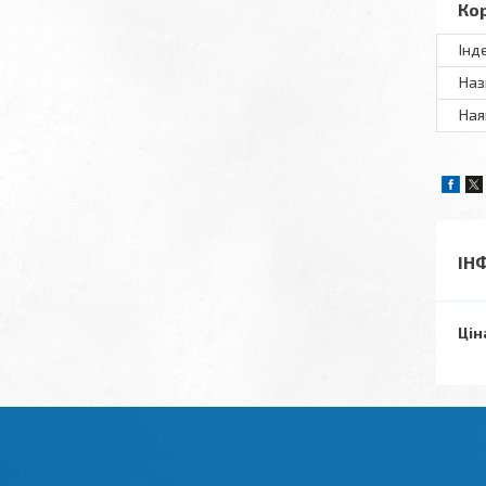
Ко
Інд
Наз
Ная
ІН
Цін