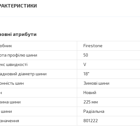
РАКТЕРИСТИКИ
новні атрибути
обник
Firestone
ота профілю шини
50
екс швидкості
V
адковий діаметр шини
18"
онність шин
Зимові шини
н
Новий
ина шини
225 мм
 шини
Радіальна
значення
801222