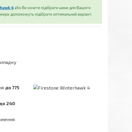
rhawk 4
або Ви хочете підібрати шини для Вашого
джери допоможуть підібрати оптимальний варіант.
випадку
ння
до 775
до 240
таження