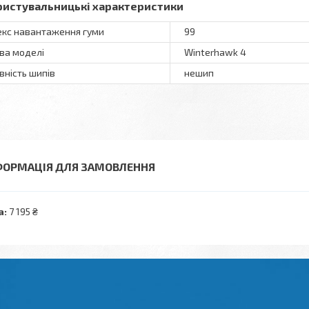
ристувальницькі характеристики
екс навантаження гуми
99
ва моделі
Winterhawk 4
вність шипів
нешип
ФОРМАЦІЯ ДЛЯ ЗАМОВЛЕННЯ
а:
7 195 ₴