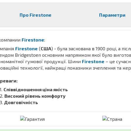
Про Firestone
Параметри
компании
Firestone
:
мпанія
Firestone
(
США
) - була заснована в 1900 році, а піс
ендом Bridgestoen основним напрямком якої було вигото
зноманітної гумової продукції. Шини
Firestone
– це сучасн
новаційні технології, найкращі показники зчеплення та кер
реваги:
Співвідношення ціна якість
Високий рівень комфорту
Довговічність