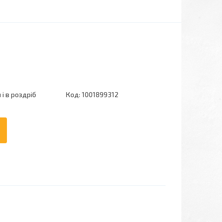
і в роздріб
Код:
1001899312