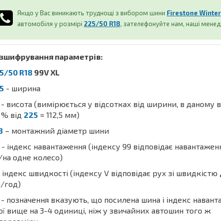
Якщо у Вас виникають труднощі з вибором шини
Firestone Winte
автомобіля у розмірі
225/50 R18
, зателефонуйте нам, наші мене
зшифрування параметрів:
5/50 R18
99V XL
5
- ширина
- висота (вимірюється у відсотках від ширини, в даному 
% від
225
= 112,5 мм)
8
– монтажний діаметр шини
- індекс навантаження (індексу 99 відповідає навантаже
/на одне колесо)
 індекс швидкості (індексу V відповідає рух зі швидкістю
/год)
- позначення вказують, що посилена шина і індекс наван
ої вище на 3-4 одиниці, ніж у звичайних автошин того ж