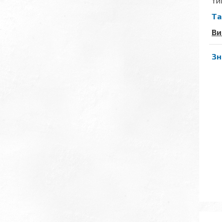
ти
Та
Ви
Зн