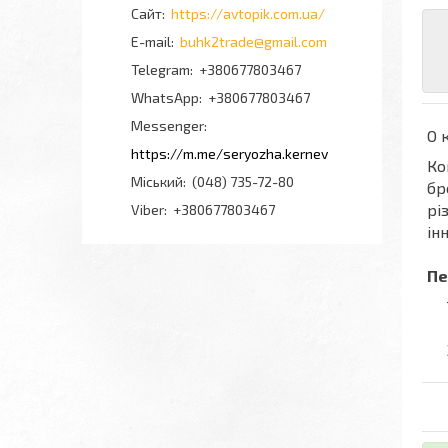
https://avtopik.com.ua/
buhk2trade@gmail.com
+380677803467
+380677803467
Messenger
О 
https://m.me/seryozha.kernev
Ко
Міський
(048) 735-72-80
бр
рі
Viber
+380677803467
ін
Пе