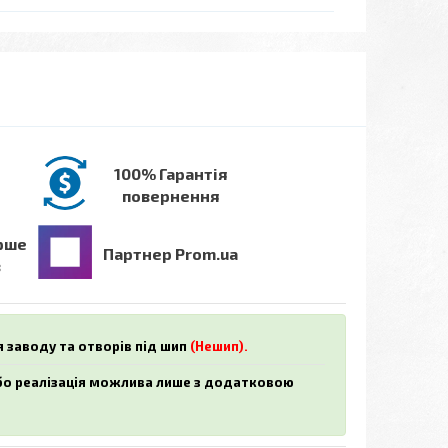
100% Гарантія
повернення
рше
Партнер Prom.ua
в
я заводу та отворів під шип
(Нешип).
або реалізація можлива лише з додатковою