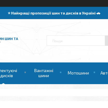
⭐️ Найкращі пропозиції шин та дисків в Україні 🚗
ИН ШИН ТА
"
лектуючі
Вантажні
Мотошини
Авт
 дисків
шини