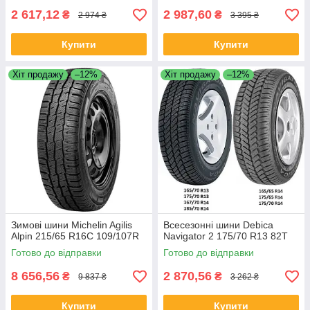
2 617,12
2 987,60
₴
₴
2 974 ₴
3 395 ₴
Купити
Купити
Хіт продажу
–12%
Хіт продажу
–12%
Зимові шини Michelin Agilis
Всесезонні шини Debica
Alpin 215/65 R16C 109/107R
Navigator 2 175/70 R13 82T
Готово до відправки
Готово до відправки
8 656,56
2 870,56
₴
₴
9 837 ₴
3 262 ₴
Купити
Купити