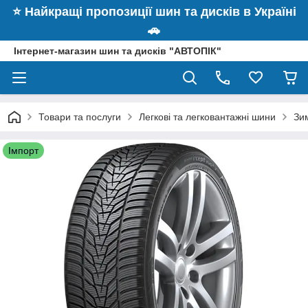
⭐️ Найкращі пропозиції шин та дисків в Україні
🚗
Інтернет-магазин шин та дисків "АВТОПІК"
Товари та послуги
Легкові та легковантажні шини
Зи
Імпорт