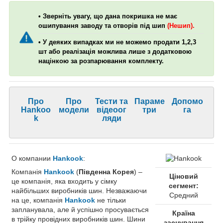
• Зверніть увагу, що дана покришка не має
ошипування заводу та отворів під шип
(Нешип).
• У деяких випадках ми не можемо продати 1,2,3
шт або реалізація можлива лише з додатковою
націнкою за розпарювання комплекту.
Про
Про
Тести та
Параме
Допомо
Hankoo
модели
відеоог
три
га
k
ляди
О компании
Hankook
:
Компанія
Hankook
(
Південна Корея
) –
Ціновий
це компанія, яка входить у сімку
сегмент:
найбільших виробників шин. Незважаючи
Средний
на це, компанія
Hankook
не тільки
запланувала, але й успішно просувається
Країна
в трійку провідних виробників шин. Шини
заснування