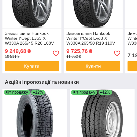
Зимові шини Hankook
Зимові шини Hankook
Зимо
Winter I*Cept Evo3 X
Winter I*Cept Evo3 X
Wint
W330A 265/45 R20 108V
W330A 265/50 R19 110V
W330
XL
XL
XL *
9 249,68
9 725,76
₴
₴
7 1
10 511 ₴
11 052 ₴
Купити
Купити
Акційні пропозиції та новинки
Хіт продажу
–12%
Хіт продажу
–12%