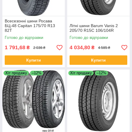
Всесезонні шини Росава
БЦ-48 Capitan 175/70 R13
Літні шини Barum Vanis 2
82T
205/70 R15C 106/104R
Готово до відправки
Готово до відправки
1 791,68
4 034,80
₴
₴
2 036 ₴
4 585 ₴
Купити
Купити
Хіт продажу
–12%
Хіт продажу
–12%