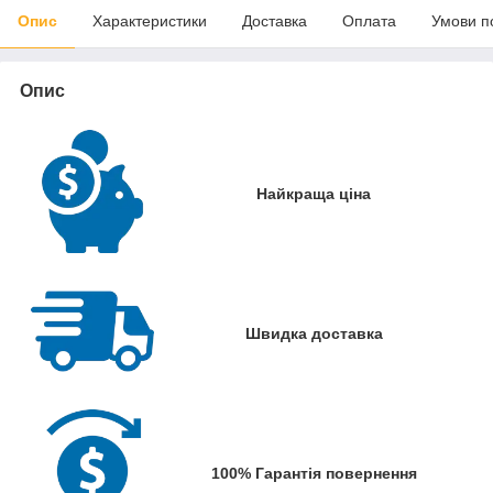
Опис
Характеристики
Доставка
Оплата
Умови п
Опис
Найкраща ціна
Швидка доставка
100% Гарантія повернення