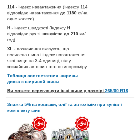
114
- індекс навантаження (індексу 114
відповідає навантаження
до 1180
кг/на
одне колесо)
H
- індекс швидкості (індексу H
відповідає рух зі швидкістю
до 210
км/
год)
XL
- позначення вказують, що
посилена шина і індекс навантаження
якої вище на 3-4 одиниці, ніж у
звичайних автошин того ж типорозміру.
Таблица соответствия ширины
диска с шириной шины
Ви можете переглянути інші шини у розмірі
265/60 R18
Знижка 5% на ковпаки, олії та автохімію при купівлі
комплекту шин