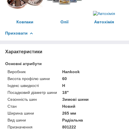
Ковпаки
Олії
Автохімія
Приховати
Характеристики
Основні атрибути
Виробник
Hankook
Висота профілю шини
60
Індекс швидкості
H
Посадковий діаметр шини
18"
Сезонність шин
Зимові шини
Стан
Новий
Ширина шини
265 мм
Вид шини
Радіальна
Призначення
801222