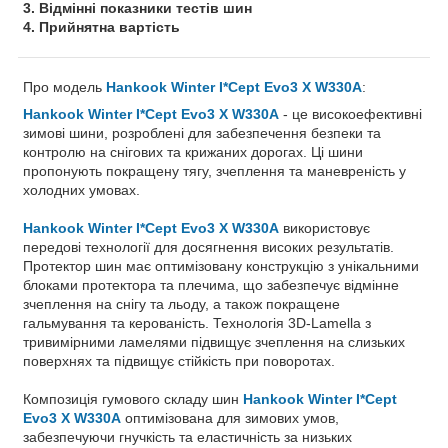
3. Відмінні показники тестів шин
4. Прийнятна вартість
Про модель
Hankook Winter I*Cept Evo3 X W330A
:
Hankook Winter I*Cept Evo3 X W330A
- це високоефективні
зимові шини, розроблені для забезпечення безпеки та
контролю на снігових та крижаних дорогах. Ці шини
пропонують покращену тягу, зчеплення та маневреність у
холодних умовах.
Hankook Winter I*Cept Evo3 X W330A
використовує
передові технології для досягнення високих результатів.
Протектор шин має оптимізовану конструкцію з унікальними
блоками протектора та плечима, що забезпечує відмінне
зчеплення на снігу та льоду, а також покращене
гальмування та керованість. Технологія 3D-Lamella з
тривимірними ламелями підвищує зчеплення на слизьких
поверхнях та підвищує стійкість при поворотах.
Композиція гумового складу шин
Hankook Winter I*Cept
Evo3 X W330A
оптимізована для зимових умов,
забезпечуючи гнучкість та еластичність за низьких