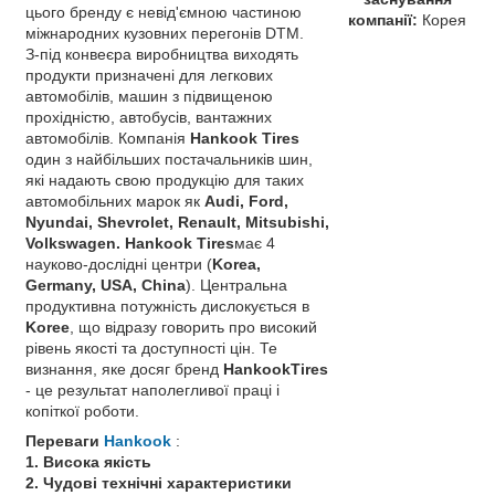
цього бренду є невід'ємною частиною
компанії:
Корея
міжнародних кузовних перегонів DTM.
З-під конвеєра виробництва виходять
продукти призначені для легкових
автомобілів, машин з підвищеною
прохідністю, автобусів, вантажних
автомобілів. Компанія
Нankook Tires
один з найбільших постачальників шин,
які надають свою продукцію для таких
автомобільних марок як
Audi, Ford,
Nyundai, Shevrolet, Renault, Mitsubishi,
Volkswagen. Hankook Tires
має 4
науково-дослідні центри (
Korea,
Germany, USA, China
). Центральна
продуктивна потужність дислокується в
Koree
, що відразу говорить про високий
рівень якості та доступності цін. Те
визнання, яке досяг бренд
НankookTires
- це результат наполегливої ​​праці і
копіткої роботи.
Переваги
Hankook
:
1. Висока якість
2. Чудові технічні характеристики