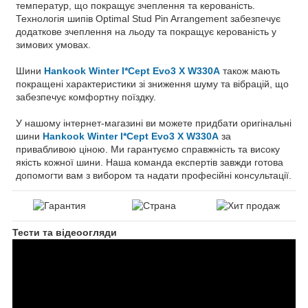
температур, що покращує зчеплення та керованість.
Технологія шипів Optimal Stud Pin Arrangement забезпечує
додаткове зчеплення на льоду та покращує керованість у
зимових умовах.
Шини
Hankook Winter I*Cept Evo3 X W330A
також мають
покращені характеристики зі зниження шуму та вібрацій, що
забезпечує комфортну поїздку.
У нашому інтернет-магазині ви можете придбати оригінальні
шини
Hankook Winter I*Cept Evo3 X W330A
за
привабливою ціною. Ми гарантуємо справжність та високу
якість кожної шини. Наша команда експертів завжди готова
допомогти вам з вибором та надати професійні консультації.
Тести та відеоогляди