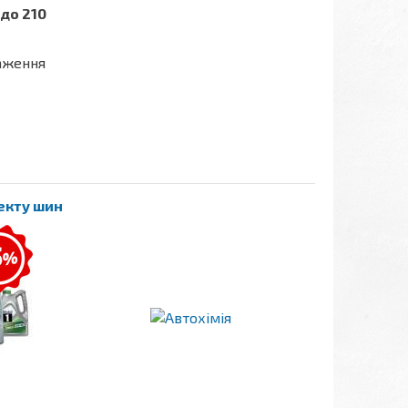
до 210
таження
лекту шин