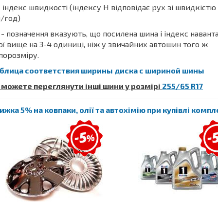
 індекс швидкості (індексу H відповідає рух зі швидкістю
/год)
- позначення вказують, що посилена шина і індекс наван
ої вище на 3-4 одиниці, ніж у звичайних автошин того ж
порозміру.
блица соответствия ширины диска с шириной шины
 можете переглянути інші шини у розмірі
255/65 R17
ижка 5% на ковпаки, олії та автохімію при купівлі комп