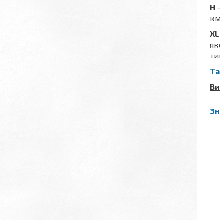
H
-
км
XL
як
ти
Та
Ви
Зн