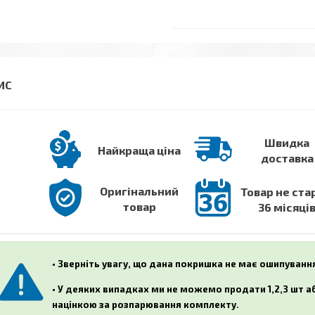
Швидка
Найкраща ціна
доставка
Оригінальний
Товар не ста
товар
36 місяці
• Зверніть увагу, що дана покришка не має ошипуванн
• У деяких випадках ми не можемо продати 1,2,3 шт 
націнкою за розпарювання комплекту.