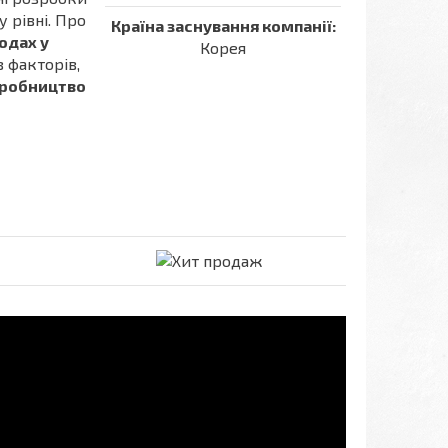
 рівні. Про
Країна заснування компанії:
одах у
Корея
з факторів,
робництво