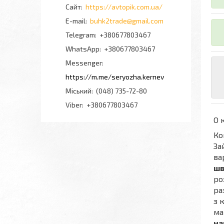
https://avtopik.com.ua/
buhk2trade@gmail.com
+380677803467
+380677803467
Messenger
https://m.me/seryozha.kernev
Міський
(048) 735-72-80
Viber
+380677803467
О 
Ко
За
ва
шв
ро
ра
з 
ма
на