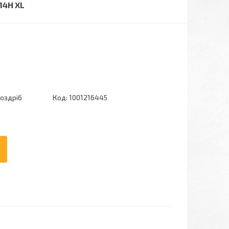
14H XL
роздріб
Код:
1001216445
6