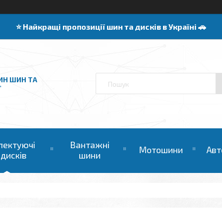
⭐️ Найкращі пропозиції шин та дисків в Україні 🚗
ИН ШИН ТА
"
лектуючі
Вантажні
Мотошини
Авт
 дисків
шини