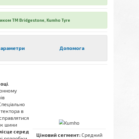
иком ТМ Bridgestone, Kumho Tyre
араметри
Допомога
році
.
зонному
ів
 Спеціально
тектора в
 справлятися
ок шини
місце серед
Ціновий сегмент:
Средний
йні розробки