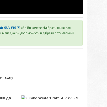
ft SUV WS-71
або Ви хочете підібрати шини для
аші менеджери допоможуть підібрати оптимальний
випадку
ення
до