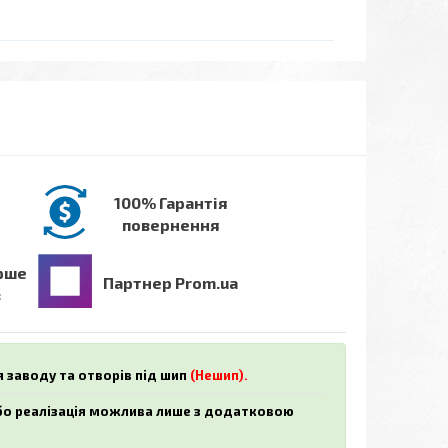
100% Гарантія
повернення
рше
Партнер Prom.ua
в
я заводу та отворів під шип
(Нешип).
або реалізація можлива лише з додатковою