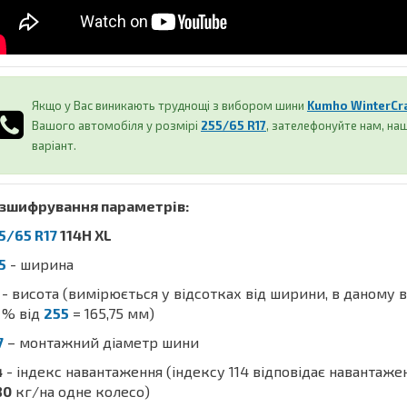
Якщо у Вас виникають труднощі з вибором шини
Kumho WinterCra
Вашого автомобіля у розмірі
255/65 R17
, зателефонуйте нам, н
варіант.
зшифрування параметрів:
5/65 R17
114H XL
5
- ширина
- висота (вимірюється у відсотках від ширини, в даному 
% від
255
= 165,75 мм)
7
– монтажний діаметр шини
4
- індекс навантаження (індексу 114 відповідає навантаж
80
кг/на одне колесо)