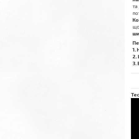
та
по
Ко
що
ши
Пе
1.
2.
3.
Тес