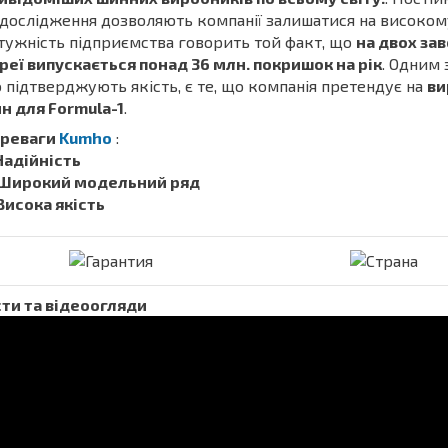
 дослідження дозволяють компанії залишатися на високому
тужність підприємства говорить той факт, що
на двох зав
реї випускається понад 36 млн. покришок на рік
. Одним 
 підтверджують якість, є те, що компанія претендує на
ви
н для Formula-1
.
реваги
Kumho
:
 Надійність
 Широкий модельний ряд
 Висока якість
ти та відеоогляди