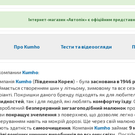
Інтернет-магазин «Автопік» є офіційним представн
Про Kumho
Тести та відеоогляди
П
компании
Kumho
:
мпанія
Kumho
(
Південна Корея
) - була
заснована в 1946 
ймається створенням шин у літньому, зимовому та все се
ріанті. Покришки даного бренду підходять як для любител
идкостей
, так і для людей, які люблять
комфортну їзду
.
зроблений
безперервний зигзагоподібний малюнок
про
зи
покращує зчеплення
з поверхнею, що дозволяє легко
керуванням навіть на мокрій дорозі. Ще через свій малюн
ють здатність
самоочищення
. Компанія
Kumho
займає
9 
йвідоміших шинних виробників по всьому світу.
. Пості