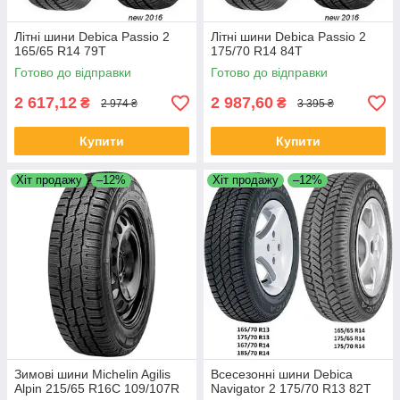
Літні шини Debica Passio 2
Літні шини Debica Passio 2
165/65 R14 79T
175/70 R14 84T
Готово до відправки
Готово до відправки
2 617,12
2 987,60
₴
₴
2 974 ₴
3 395 ₴
Купити
Купити
Хіт продажу
–12%
Хіт продажу
–12%
Зимові шини Michelin Agilis
Всесезонні шини Debica
Alpin 215/65 R16C 109/107R
Navigator 2 175/70 R13 82T