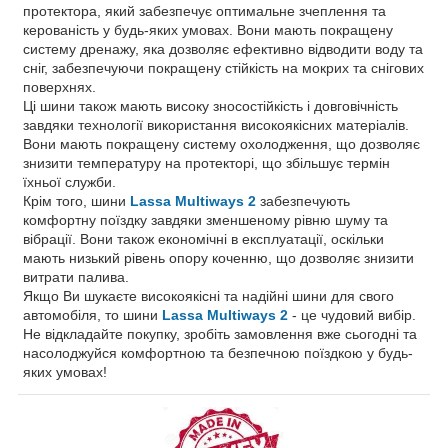
протектора, який забезпечує оптимальне зчеплення та
керованість у будь-яких умовах. Вони мають покращену
систему дренажу, яка дозволяє ефективно відводити воду та
сніг, забезпечуючи покращену стійкість на мокрих та снігових
поверхнях.
Ці шини також мають високу зносостійкість і довговічність
завдяки технології використання високоякісних матеріалів.
Вони мають покращену систему охолодження, що дозволяє
знизити температуру на протекторі, що збільшує термін
їхньої служби.
Крім того, шини
Lassa Multiways 2
забезпечують
комфортну поїздку завдяки зменшеному рівню шуму та
вібрації. Вони також економічні в експлуатації, оскільки
мають низький рівень опору коченню, що дозволяє знизити
витрати палива.
Якщо Ви шукаєте високоякісні та надійні шини для свого
автомобіля, то шини
Lassa Multiways 2
- це чудовий вибір.
Не відкладайте покупку, зробіть замовлення вже сьогодні та
насолоджуйся комфортною та безпечною поїздкою у будь-
яких умовах!