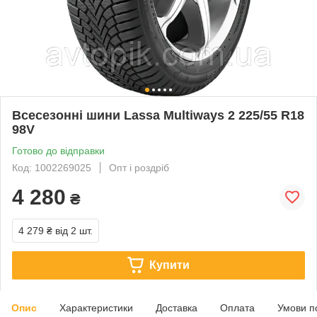
Всесезонні шини Lassa Multiways 2 225/55 R18
98V
Готово до відправки
Код: 1002269025
Опт і роздріб
4 280
₴
4 279 ₴
від 2 шт.
Купити
Опис
Характеристики
Доставка
Оплата
Умови п