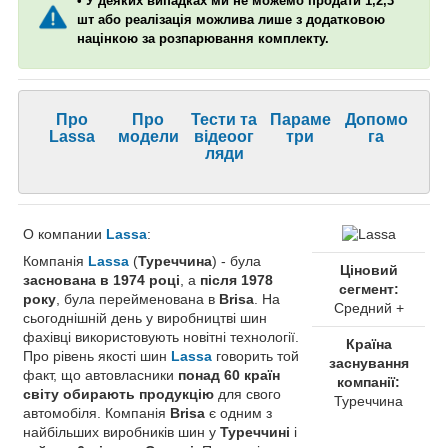
• У деяких випадках ми не можемо продати 1,2,3
шт або реалізація можлива лише з додатковою
націнкою за розпарювання комплекту.
Про
Про
Тести та
Параме
Допомо
Lassa
модели
відеоог
три
га
ляди
О компании
Lassa
:
Компанія
Lassa
(
Туреччина
) - була
Ціновий
заснована в 1974 році
, а
після 1978
сегмент:
року
, була перейменована в
Brisa
. На
Средний +
сьогоднішній день у виробництві шин
фахівці використовують новітні технології.
Країна
Про рівень якості шин
Lassa
говорить той
заснування
факт, що автовласники
понад 60 країн
компанії:
світу обирають продукцію
для свого
Туреччина
автомобіля. Компанія
Brisa
є одним з
найбільших виробників шин у
Туреччині
і