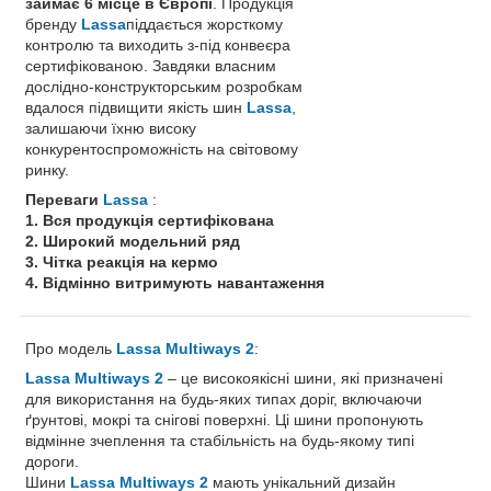
займає 6 місце в Європі
. Продукція
бренду
Lassa
піддається жорсткому
контролю та виходить з-під конвеєра
сертифікованою. Завдяки власним
дослідно-конструкторським розробкам
вдалося підвищити якість шин
Lassa
,
залишаючи їхню високу
конкурентоспроможність на світовому
ринку.
Переваги
Lassa
:
1. Вся продукція сертифікована
2. Широкий модельний ряд
3. Чітка реакція на кермо
4. Відмінно витримують навантаження
Про модель
Lassa Multiways 2
:
Lassa Multiways 2
– це високоякісні шини, які призначені
для використання на будь-яких типах доріг, включаючи
ґрунтові, мокрі та снігові поверхні. Ці шини пропонують
відмінне зчеплення та стабільність на будь-якому типі
дороги.
Шини
Lassa Multiways 2
мають унікальний дизайн