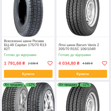
Всесезонні шини Росава
БЦ-48 Capitan 175/70 R13
Літні шини Barum Vanis 2
82T
205/70 R15C 106/104R
Готово до відправки
Готово до відправки
1 791,68
4 034,80
₴
₴
2 036 ₴
4 585 ₴
Купити
Купити
Хіт продажу
–12%
Хіт продажу
–12%