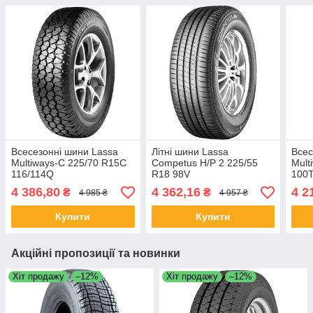
Всесезонні шини Lassa
Літні шини Lassa
Всес
Multiways-C 225/70 R15C
Competus H/P 2 225/55
Mult
116/114Q
R18 98V
100
4 386,80
4 362,16
4 2
₴
₴
4 985 ₴
4 957 ₴
Купити
Купити
Акційні пропозиції та новинки
Хіт продажу
–12%
Хіт продажу
–12%