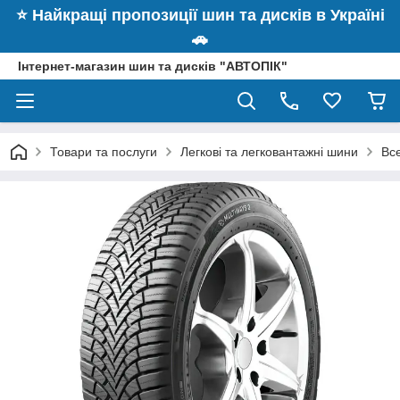
⭐️ Найкращі пропозиції шин та дисків в Україні
🚗
Інтернет-магазин шин та дисків "АВТОПІК"
Товари та послуги
Легкові та легковантажні шини
Вс