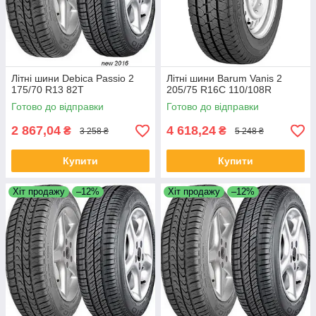
Літні шини Debica Passio 2
Літні шини Barum Vanis 2
175/70 R13 82T
205/75 R16C 110/108R
Готово до відправки
Готово до відправки
2 867,04
4 618,24
₴
₴
3 258 ₴
5 248 ₴
Купити
Купити
Хіт продажу
–12%
Хіт продажу
–12%