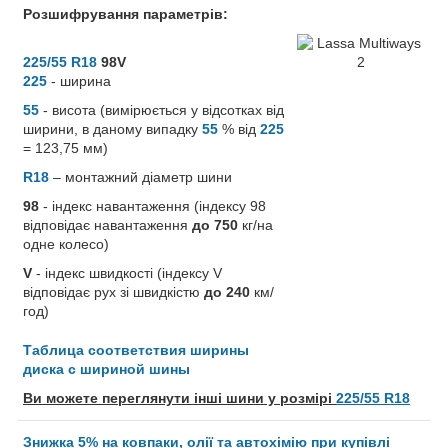
Розшифрування параметрів:
225/55 R18
98V
225
- ширина
55
- висота (вимірюється у відсотках від
ширини, в даному випадку
55
% від
225
= 123,75 мм)
R18
– монтажний діаметр шини
98
- індекс навантаження (індексу 98
відповідає навантаження
до 750
кг/на
одне колесо)
V
- індекс швидкості (індексу V
відповідає рух зі швидкістю
до 240
км/
год)
Таблица соответствия ширины
диска с шириной шины
Ви можете переглянути інші шини у розмірі
225/55 R18
Знижка 5% на ковпаки, олії та автохімію при купівлі