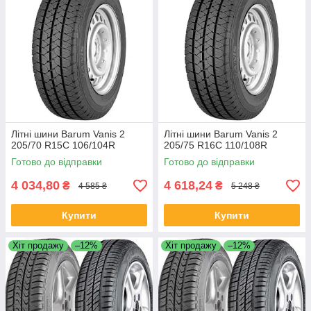
Літні шини Barum Vanis 2
Літні шини Barum Vanis 2
205/70 R15C 106/104R
205/75 R16C 110/108R
Готово до відправки
Готово до відправки
4 034,80
4 618,24
₴
₴
4 585 ₴
5 248 ₴
Купити
Купити
Хіт продажу
–12%
Хіт продажу
–12%