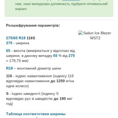
нам, наші менеджери допоможуть підібрати оптимальний
варіант.
Розшифрування параметрів:
275/65 R18
116S
275
- ширина
65
- висота (вимірюється у відсотках від
ширини, в даному випадку
65
% від
275
= 178,75 мм)
R18
– монтажний діаметр шини
116
- індекс навантаження (індексу 116
відповідає навантаження
до 1250
кг/на
одне колесо)
S
- індекс швидкості (індексу S
відповідає рух зі швидкістю
до 180
км/
год)
Таблица соответствия ширины