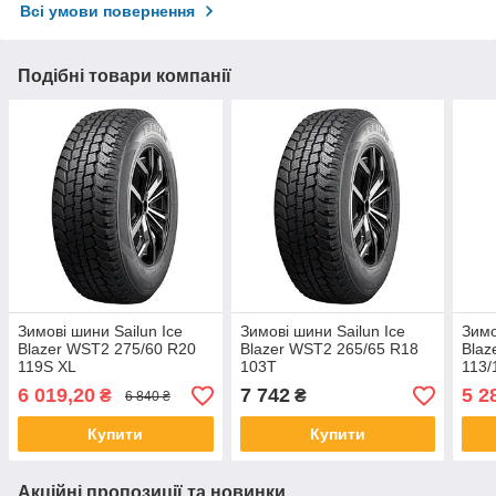
Всі умови повернення
Подібні товари компанії
Зимові шини Sailun Ice
Зимові шини Sailun Ice
Зимо
Blazer WST2 275/60 R20
Blazer WST2 265/65 R18
Blaz
119S XL
103T
113/
6 019,20
7 742
5 2
₴
₴
6 840 ₴
Купити
Купити
Акційні пропозиції та новинки