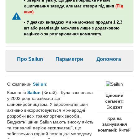
• Зверніть увагу, що дана покришка не має
ошипування заводу, але має отвори під шип
(Під
шип).
• У деяких випадках ми не можемо продати 1,2,3
шт або реалізація можлива лише з додатковою
націнкою за розпарювання комплекту.
Про Sailun
Параметри
Допомога
О компании
Sailun
:
Компанія
Sailun
(Китай) - була заснована
Ціновий
у 2002 році та займається
сегмент:
шиновиробництвом. У виробництві шин
Бюджет
активно використовуються міжнародні
розробки всіх транспортних засобів.
Країна
Бюджетні шини Sailun мають високу якість
заснування
та тривалий період експлуатації, що
компанії:
Китай
забезпечило гарний потенціал молодому