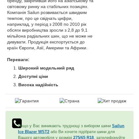
бренду, закріпивши його на азіатському та
світовому ринку на стабільних позиціях.
Компанія Sailun розвивається швидким
темпом, про це свідчать цифри,
наприклад, у період з 2008 по 2010 рік
обсяги виробництва зросли з 2,8 до 9,1
мільйона радіальних шин, що не може не
дивувати. Продукція експортується до
країн Європи, Азії, Америки та Африки.
Переваги:
Широкий модельний ряд
Доступні ціни
Висока надійність
Якщо у Вас виникають труднощі з вибором шини
Sailun
Ice Blazer WST2
або Ви хочете підібрати шини для
Вашого автомобіля у розмірі
275/65 R18
, зателефонуйте