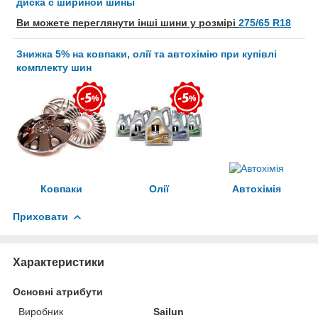
диска с шириной шины
Ви можете переглянути інші шини у розмірі
275/65 R18
Знижка 5% на ковпаки, олії та автохімію при купівлі
комплекту шин
Ковпаки
Олії
Автохімія
Приховати
Характеристики
Основні атрибути
Виробник
Sailun