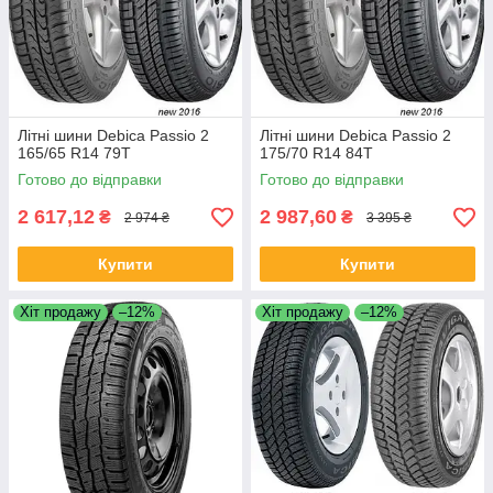
Літні шини Debica Passio 2
Літні шини Debica Passio 2
165/65 R14 79T
175/70 R14 84T
Готово до відправки
Готово до відправки
2 617,12
2 987,60
₴
₴
2 974 ₴
3 395 ₴
Купити
Купити
Хіт продажу
–12%
Хіт продажу
–12%