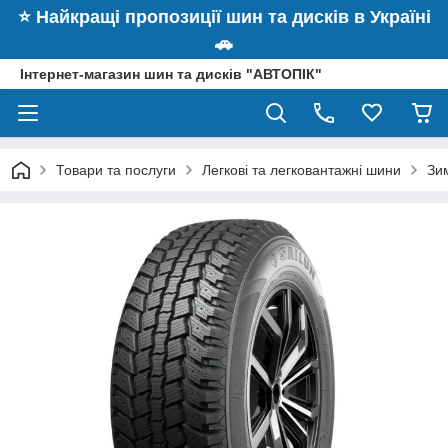
⭐️ Найкращі пропозиції шин та дисків в Україні
🚗
Інтернет-магазин шин та дисків "АВТОПІК"
Товари та послуги
Легкові та легковантажні шини
Зим