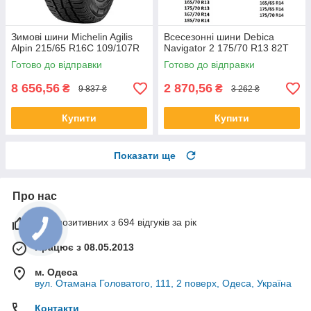
Зимові шини Michelin Agilis
Всесезонні шини Debica
Alpin 215/65 R16C 109/107R
Navigator 2 175/70 R13 82T
Готово до відправки
Готово до відправки
8 656,56
2 870,56
₴
₴
9 837 ₴
3 262 ₴
Купити
Купити
Показати ще
Про нас
99% позитивних з 694 відгуків за рік
Працює з 08.05.2013
м. Одеса
вул. Отамана Головатого, 111, 2 поверх, Одеса, Україна
Контакти