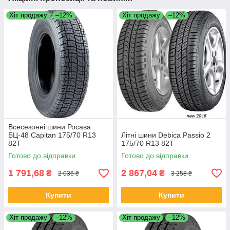
Хіт продажу
–12%
Хіт продажу
–12%
Всесезонні шини Росава
БЦ-48 Capitan 175/70 R13
Літні шини Debica Passio 2
82T
175/70 R13 82T
Готово до відправки
Готово до відправки
1 791,68
2 867,04
₴
₴
2 036 ₴
3 258 ₴
Купити
Купити
Хіт продажу
–12%
Хіт продажу
–12%