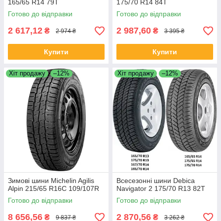
165/65 R14 79T
175/70 R14 84T
Готово до відправки
Готово до відправки
2 617,12
2 987,60
₴
₴
2 974 ₴
3 395 ₴
Купити
Купити
Хіт продажу
–12%
Хіт продажу
–12%
Зимові шини Michelin Agilis
Всесезонні шини Debica
Alpin 215/65 R16C 109/107R
Navigator 2 175/70 R13 82T
Готово до відправки
Готово до відправки
8 656,56
2 870,56
₴
₴
9 837 ₴
3 262 ₴