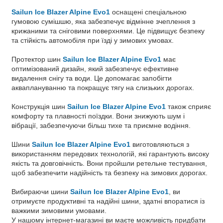
Sailun Ice Blazer Alpine Evo1
оснащені спеціальною
гумовою сумішшю, яка забезпечує відмінне зчеплення з
крижаними та сніговими поверхнями. Це підвищує безпеку
та стійкість автомобіля при їзді у зимових умовах.
Протектор шин
Sailun Ice Blazer Alpine Evo1
має
оптимізований дизайн, який забезпечує ефективне
видалення снігу та води. Це допомагає запобігти
акваплануванню та покращує тягу на слизьких дорогах.
Конструкція шин
Sailun Ice Blazer Alpine Evo1
також сприяє
комфорту та плавності поїздки. Вони знижують шум і
вібрації, забезпечуючи більш тихе та приємне водіння.
Шини
Sailun Ice Blazer Alpine Evo1
виготовляються з
використанням передових технологій, які гарантують високу
якість та довговічність. Вони пройшли ретельне тестування,
щоб забезпечити надійність та безпеку на зимових дорогах.
Вибираючи шини
Sailun Ice Blazer Alpine Evo1
, ви
отримуєте продуктивні та надійні шини, здатні впоратися із
важкими зимовими умовами.
У нашому інтернет-магазині ви маєте можливість придбати