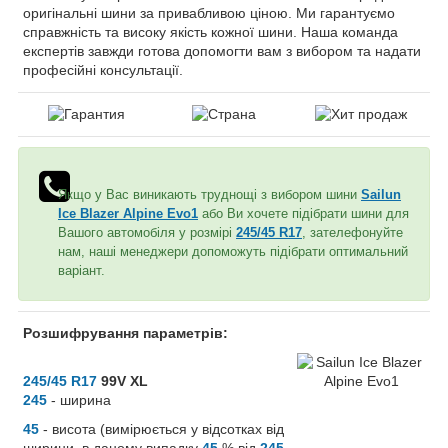
оригінальні шини за привабливою ціною. Ми гарантуємо
справжність та високу якість кожної шини. Наша команда
експертів завжди готова допомогти вам з вибором та надати
професійні консультації.
Якщо у Вас виникають труднощі з вибором шини
Sailun
Ice Blazer Alpine Evo1
або Ви хочете підібрати шини для
Вашого автомобіля у розмірі
245/45 R17
, зателефонуйте
нам, наші менеджери допоможуть підібрати оптимальний
варіант.
Розшифрування параметрів:
245/45 R17
99V XL
245
- ширина
45
- висота (вимірюється у відсотках від
ширини, в даному випадку
45
% від
245