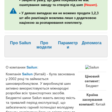
• Зверніть увагу, що дана покришка не має
ошипування заводу та отворів під шип
(Нешип).
• У деяких випадках ми не можемо продати 1,2,3
шт або реалізація можлива лише з додатковою
націнкою за розпарювання комплекту.
Про Sailun
Про
Параметр
Допомога
модели
и
О компании
Sailun
:
Компанія
Sailun
(Китай) - була заснована
Ціновий
у 2002 році та займається
сегмент:
шиновиробництвом. У виробництві шин
Бюджет
активно використовуються міжнародні
розробки всіх транспортних засобів.
Країна
Бюджетні шини Sailun мають високу якість
заснування
та тривалий період експлуатації, що
компанії:
Китай
забезпечило гарний потенціал молодому
бренду, закріпивши його на азіатському та