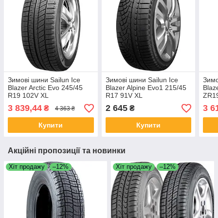
Зимові шини Sailun Ice
Зимові шини Sailun Ice
Зимо
Blazer Arctic Evo 245/45
Blazer Alpine Evo1 215/45
Blaz
R19 102V XL
R17 91V XL
ZR1
3 839,44
2 645
3 6
₴
₴
4 363 ₴
Купити
Купити
Акційні пропозиції та новинки
Хіт продажу
–12%
Хіт продажу
–12%