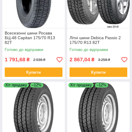
Всесезонні шини Росава
БЦ-48 Capitan 175/70 R13
Літні шини Debica Passio 2
82T
175/70 R13 82T
Готово до відправки
Готово до відправки
1 791,68
2 867,04
₴
₴
2 036 ₴
3 258 ₴
Купити
Купити
Хіт продажу
–12%
Хіт продажу
–12%