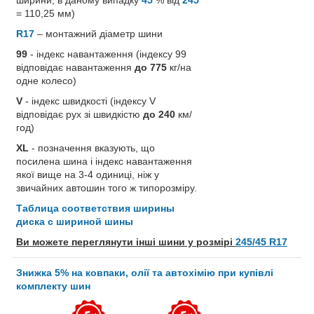
= 110,25 мм)
R17
– монтажний діаметр шини
99
- індекс навантаження (індексу 99
відповідає навантаження
до 775
кг/на
одне колесо)
V
- індекс швидкості (індексу V
відповідає рух зі швидкістю
до 240
км/
год)
XL
- позначення вказують, що
посилена шина і індекс навантаження
якої вище на 3-4 одиниці, ніж у
звичайних автошин того ж типорозміру.
Таблица соответствия ширины
диска с шириной шины
Ви можете переглянути інші шини у розмірі
245/45 R17
Знижка 5% на ковпаки, олії та автохімію при купівлі
комплекту шин