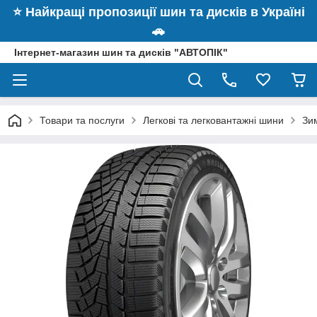
⭐️ Найкращі пропозиції шин та дисків в Україні
🚗
Інтернет-магазин шин та дисків "АВТОПІК"
Товари та послуги
Легкові та легковантажні шини
Зим