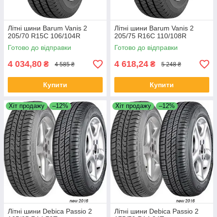
Літні шини Barum Vanis 2
Літні шини Barum Vanis 2
205/70 R15C 106/104R
205/75 R16C 110/108R
Готово до відправки
Готово до відправки
4 034,80
4 618,24
₴
₴
4 585 ₴
5 248 ₴
Купити
Купити
Хіт продажу
–12%
Хіт продажу
–12%
Літні шини Debica Passio 2
Літні шини Debica Passio 2