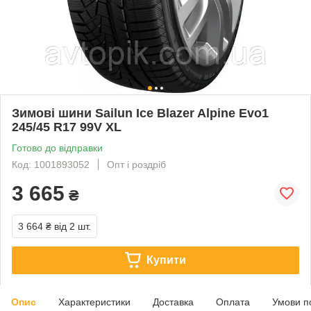
Зимові шини Sailun Ice Blazer Alpine Evo1
245/45 R17 99V XL
Готово до відправки
Код: 1001893052
Опт і роздріб
3 665
₴
3 664 ₴
від 2 шт.
Купити
Опис
Характеристики
Доставка
Оплата
Умови п