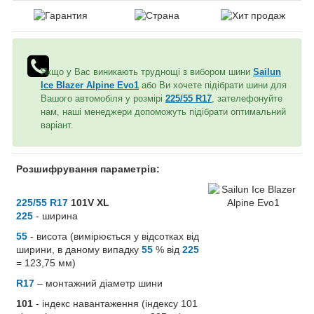
Якщо у Вас виникають труднощі з вибором шини
Sailun
Ice Blazer Alpine Evo1
або Ви хочете підібрати шини для
Вашого автомобіля у розмірі
225/55 R17
, зателефонуйте
нам, наші менеджери допоможуть підібрати оптимальний
варіант.
Розшифрування параметрів:
225/55 R17
101V XL
225
- ширина
55
- висота (вимірюється у відсотках від
ширини, в даному випадку
55
% від
225
= 123,75 мм)
R17
– монтажний діаметр шини
101
- індекс навантаження (індексу 101