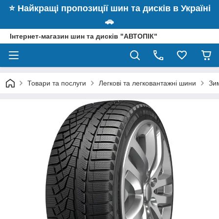
⭐️ Найкращі пропозиції шин та дисків в Україні
🚗
Інтернет-магазин шин та дисків "АВТОПІК"
Товари та послуги
Легкові та легковантажні шини
Зим