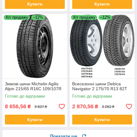
Купити
Купити
Хіт продажу
–12%
Хіт продажу
–12%
Зимові шини Michelin Agilis
Всесезонні шини Debica
Alpin 215/65 R16C 109/107R
Navigator 2 175/70 R13 82T
Готово до відправки
Готово до відправки
8 656,56
2 870,56
₴
₴
9 837 ₴
3 262 ₴
Купити
Купити
Показати ще