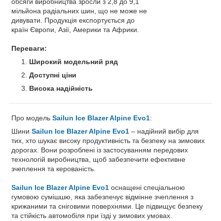
обсяги виробництва зросли з 2,8 до 9,1
мільйона радіальних шин, що не може не
дивувати. Продукція експортується до
країн Європи, Азії, Америки та Африки.
Переваги:
Широкий модельний ряд
Доступні ціни
Висока надійність
Про модель
Sailun Ice Blazer Alpine Evo1
:
Шини
Sailun Ice Blazer Alpine Evo1
– надійний вибір для
тих, хто шукає високу продуктивність та безпеку на зимових
дорогах. Вони розроблені із застосуванням передових
технологій виробництва, щоб забезпечити ефективне
зчеплення та керованість.
Sailun Ice Blazer Alpine Evo1
оснащені спеціальною
гумовою сумішшю, яка забезпечує відмінне зчеплення з
крижаними та сніговими поверхнями. Це підвищує безпеку
та стійкість автомобіля при їзді у зимових умовах.