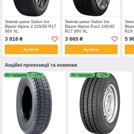
Зимові шини Sailun Ice
Зимові шини Sailun Ice
Зимо
Blazer Alpine 2 225/50 R17
Blazer Alpine Evo1 245/45
Blaz
98V XL
R17 99V XL
R19 
3 818
3 665
5 9
₴
₴
Купити
Купити
Акційні пропозиції та новинки
Хіт продажу
–12%
Хіт продажу
–12%