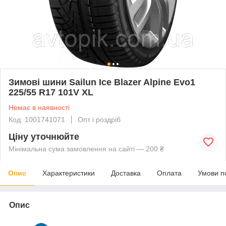
Зимові шини Sailun Ice Blazer Alpine Evo1
225/55 R17 101V XL
Немає в наявності
Код: 1001741071
Опт і роздріб
Ціну уточнюйте
Мінімальна сума замовлення на сайті — 200 ₴
Опис
Характеристики
Доставка
Оплата
Умови п
Опис