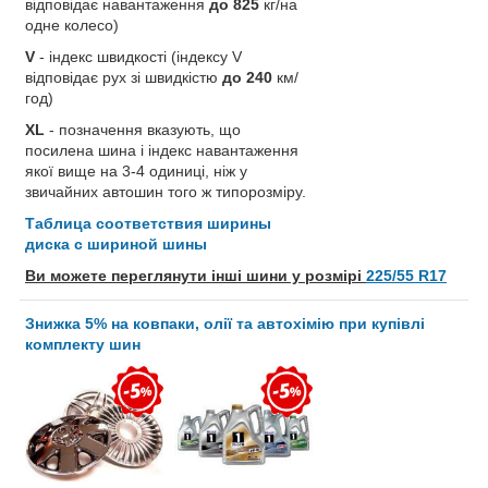
відповідає навантаження
до 825
кг/на
одне колесо)
V
- індекс швидкості (індексу V
відповідає рух зі швидкістю
до 240
км/
год)
XL
- позначення вказують, що
посилена шина і індекс навантаження
якої вище на 3-4 одиниці, ніж у
звичайних автошин того ж типорозміру.
Таблица соответствия ширины
диска с шириной шины
Ви можете переглянути інші шини у розмірі
225/55 R17
Знижка 5% на ковпаки, олії та автохімію при купівлі
комплекту шин