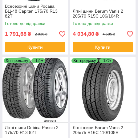
Всесезонні шини Росава
БЦ-48 Capitan 175/70 R13
Літні шини Barum Vanis 2
82T
205/70 R15C 106/104R
Готово до відправки
Готово до відправки
1 791,68
4 034,80
₴
₴
2 036 ₴
4 585 ₴
Купити
Купити
Хіт продажу
–12%
Хіт продажу
–12%
Літні шини Debica Passio 2
Літні шини Barum Vanis 2
175/70 R13 82T
205/75 R16C 110/108R