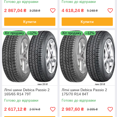
Готово до відправки
Готово до відправки
2 867,04
4 618,24
₴
₴
3 258 ₴
5 248 ₴
Купити
Купити
Хіт продажу
–12%
Хіт продажу
–12%
Літні шини Debica Passio 2
Літні шини Debica Passio 2
165/65 R14 79T
175/70 R14 84T
Готово до відправки
Готово до відправки
2 617,12
2 987,60
₴
₴
2 974 ₴
3 395 ₴