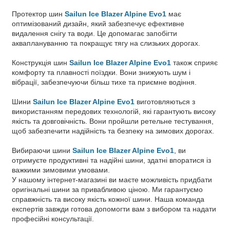
Протектор шин
Sailun Ice Blazer Alpine Evo1
має
оптимізований дизайн, який забезпечує ефективне
видалення снігу та води. Це допомагає запобігти
акваплануванню та покращує тягу на слизьких дорогах.
Конструкція шин
Sailun Ice Blazer Alpine Evo1
також сприяє
комфорту та плавності поїздки. Вони знижують шум і
вібрації, забезпечуючи більш тихе та приємне водіння.
Шини
Sailun Ice Blazer Alpine Evo1
виготовляються з
використанням передових технологій, які гарантують високу
якість та довговічність. Вони пройшли ретельне тестування,
щоб забезпечити надійність та безпеку на зимових дорогах.
Вибираючи шини
Sailun Ice Blazer Alpine Evo1
, ви
отримуєте продуктивні та надійні шини, здатні впоратися із
важкими зимовими умовами.
У нашому інтернет-магазині ви маєте можливість придбати
оригінальні шини за привабливою ціною. Ми гарантуємо
справжність та високу якість кожної шини. Наша команда
експертів завжди готова допомогти вам з вибором та надати
професійні консультації.