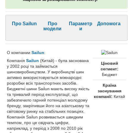
Про Sailun
Про
Параметр
Допомога
модели
и
О компании
Sailun
:
Компанія
Sailun
(Китай) - була заснована
Ціновий
у 2002 році та займається
сегмент:
шиновиробництвом. У виробництві шин
Бюджет
активно використовуються міжнародні
розробки всіх транспортних засобів.
Країна
Бюджетні шини Sailun мають високу якість
заснування
та тривалий період експлуатації, що
компанії:
Китай
забезпечило гарний потенціал молодому
бренду, закріпивши його на азіатському та
світовому ринку на стабільних позиціях.
Компанія Sailun розвивається швидким
темпом, про це свідчать цифри,
наприклад, у період з 2008 по 2010 рік