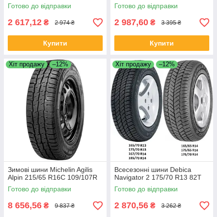
Готово до відправки
Готово до відправки
2 617,12
2 987,60
₴
₴
2 974 ₴
3 395 ₴
Купити
Купити
Хіт продажу
–12%
Хіт продажу
–12%
Зимові шини Michelin Agilis
Всесезонні шини Debica
Alpin 215/65 R16C 109/107R
Navigator 2 175/70 R13 82T
Готово до відправки
Готово до відправки
8 656,56
2 870,56
₴
₴
9 837 ₴
3 262 ₴