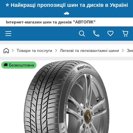
⭐️ Найкращі пропозиції шин та дисків в Україні
🚗
Інтернет-магазин шин та дисків "АВТОПІК"
Товари та послуги
Легкові та легковантажні шини
Зим
🚚 Безкоштовна