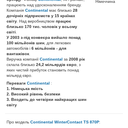
Німеччина
працюють над удосконаленням бренду.
Компанія
Continental
має близько
28
дочірніх підприємств у 15 країнах
світу
. Над виробництвом
працює
близько 170 тис. чоловік у всьому
світі
.
У 2003 з-під конвеєра вийшло понад
100 мільйонів шин
, для легкових
автомобілів і
6 мільйонів - для
вантажівок
.
Виручка компанії
Continental
за
2008 рік
склала близько
24,2 мільярдів євро
, з
яких чистий прибуток становить понад
мільярд євро.
Переваги
Continental
:
1. Німецька якість
2. Високий рівень безпеки
3. Входить до четвірки найкращих шин
світу
Про модель
Continental WinterContact TS 870P
: