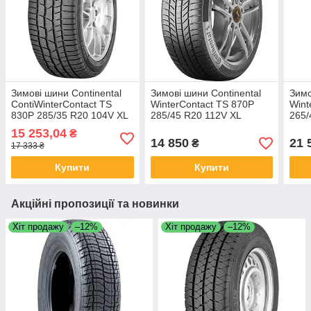
Зимові шини Continental
Зимові шини Continental
Зимо
ContiWinterContact TS
WinterContact TS 870P
Wint
830P 285/35 R20 104V XL
285/45 R20 112V XL
265/
M0
15 253,04
₴
14 850
21 
₴
17 333 ₴
Купити
Купити
Акційні пропозиції та новинки
Хіт продажу
–12%
Хіт продажу
–12%