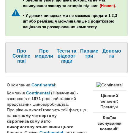
• Зверніть увагу, що дана покришка не має
ошипування заводу та отворів під шип
(Нешип).
• У деяких випадках ми не можемо продати 1,2,3
шт або реалізація можлива лише з додатковою
націнкою за розпарювання комплекту.
Про
Про
Тести та
Параме
Допомо
Contine
модели
відеоог
три
га
ntal
ляди
О компании
Continental
:
Компанія
Continental
(
Німеччина
) -
Ціновий
заснована в
1871
році найстаріший
сегмент:
представник шиновиробництва.
Премиум
Про рівень
якості
говорить той факт, що
на
кожному четвертому
Країна
європейському авто
заснування
використовуються шини цього
компанії:
бренду
. Фахівці
Continental
, як і раніше,