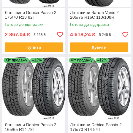
Літні шини Debica Passio 2
Літні шини Barum Vanis 2
175/70 R13 82T
205/75 R16C 110/108R
Готово до відправки
Готово до відправки
2 867,04
4 618,24
₴
₴
3 258 ₴
5 248 ₴
Купити
Купити
Хіт продажу
–12%
Хіт продажу
–12%
Літні шини Debica Passio 2
Літні шини Debica Passio 2
165/65 R14 79T
175/70 R14 84T