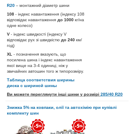
R20
– монтажний діаметр шини
108
- індекс навантаження (індексу 108
відповідає навантаження
до 1000
кг/на
одне колесо)
V
- індекс швидкості (індексу V
відповідає рух зі швидкістю
до 240
км/
год)
XL
- позначення вказують, що
посилена шина і індекс навантаження
якої вище на 3-4 одиниці, ніж у
звичайних автошин того ж типорозміру.
Таблица соответствия ширины
диска с шириной шины
Ви можете переглянути інші шини у розмірі
285/40 R20
Знижка 5% на ковпаки, олії та автохімію при купівлі
комплекту шин