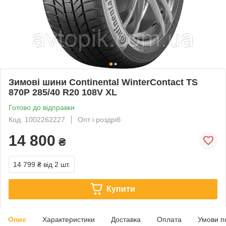
Зимові шини Continental WinterContact TS
870P 285/40 R20 108V XL
Готово до відправки
Код: 1002262227
Опт і роздріб
14 800
₴
14 799 ₴
від 2 шт.
Купити
Опис
Характеристики
Доставка
Оплата
Умови п