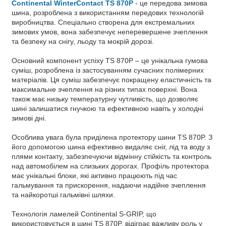
Continental WinterContact TS 870P
- це передова зимова
шина, розроблена з використанням передових технологій
виробництва. Спеціально створена для екстремальних
зимових умов, вона забезпечує неперевершене зчеплення
та безпеку на снігу, льоду та мокрій дорозі.
Основний компонент успіху TS 870P – це унікальна гумова
суміш, розроблена із застосуванням сучасних полімерних
матеріалів. Ця суміш забезпечує покращену еластичність та
максимальне зчеплення на різних типах поверхні. Вона
також має низьку температурну чутливість, що дозволяє
шині залишатися гнучкою та ефективною навіть у холодні
зимові дні.
Особлива увага була приділена протектору шини TS 870P. З
його допомогою шина ефективно видаляє сніг, лід та воду з
плями контакту, забезпечуючи відмінну стійкість та контроль
над автомобілем на слизьких дорогах. Профіль протектора
має унікальні блоки, які активно працюють під час
гальмування та прискорення, надаючи надійне зчеплення
та найкоротші гальмівні шляхи.
Технологія ламелей Continental S-GRIP, що
використовується в шині TS 870P, відіграє важливу роль у