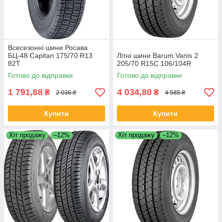
Всесезонні шини Росава
БЦ-48 Capitan 175/70 R13
Літні шини Barum Vanis 2
82T
205/70 R15C 106/104R
Готово до відправки
Готово до відправки
1 791,68
4 034,80
₴
₴
2 036 ₴
4 585 ₴
Купити
Купити
Хіт продажу
–12%
Хіт продажу
–12%